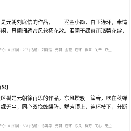
】
旧是元朝刘庭信的作品， 泥金小简，白玉连环，牵情
等闲，景阑珊绣帘风软杨花散。泪阑干绿窗雨洒梨花绽，
| 评论：
0
| 浏览：
297
| 话题：
刘庭信
元朝
金花
连环
像章
阑干
双生
再思】
篮区髻是元朝徐再思的作品，东风攒簇一筐春，吹在秋蝉
。绿无尘，同心双挽蜂蝶阵。群芳顶上，连环枝下，分断
| 评论：
0
| 浏览：
588
| 话题：
徐再思
元朝
连环
东风
群芳
同心
无尘