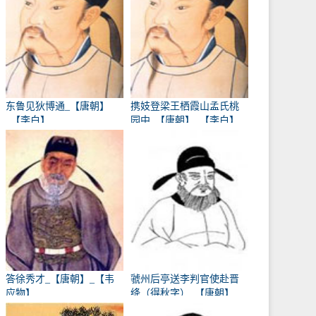
东鲁见狄博通_【唐朝】
携妓登梁王栖霞山孟氏桃
_【李白】
园中_【唐朝】_【李白】
答徐秀才_【唐朝】_【韦
虢州后亭送李判官使赴晋
应物】
绛（得秋字）_【唐朝】
_【岑参】