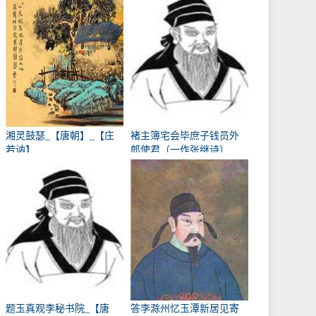
湘灵鼓瑟_【唐朝】_【庄
褚主簿宅会毕庶子钱员外
若讷】
郎使君（一作张继诗）
_【唐朝】_【韩翃】
题玉真观李秘书院_【唐
答李滁州忆玉潭新居见寄