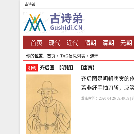
古诗弟
首页
现代
近代
隋朝
清朝
元朝
你的位置：
首页
> TAG信息列表 > 连环
齐后图_【明朝】_【唐寅】
明朝
齐后图是明朝唐寅的
若非纤手抽刀斩，应
发布时间：2020-04-26 09:40:59 