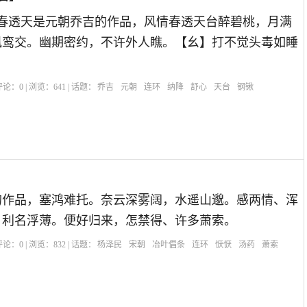
情春透天是元朝乔吉的作品，风情春透天台醉碧桃，月满
凤鸾交。幽期密约，不许外人瞧。【幺】打不觉头毒如睡
| 评论：
0
| 浏览：
641
| 话题：
乔吉
元朝
连环
纳降
舒心
天台
钢锹
的作品，塞鸿难托。奈云深雾阔，水遥山邈。感两情、浑
，利名浮薄。便好归来，怎禁得、许多萧索。
| 评论：
0
| 浏览：
832
| 话题：
杨泽民
宋朝
冶叶倡条
连环
恹恹
汤药
萧索