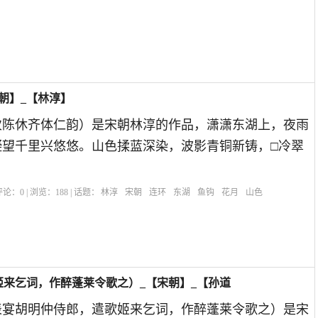
朝】_【林淳】
次陈休齐体仁韵）是宋朝林淳的作品，潇潇东湖上，夜雨
凝望千里兴悠悠。山色揉蓝深染，波影青铜新铸，□冷翠
| 评论：
0
| 浏览：
188
| 话题：
林淳
宋朝
连环
东湖
鱼钩
花月
山色
来乞词，作醉蓬莱令歌之）_【宋朝】_【孙道
表宴胡明仲侍郎，遣歌姬来乞词，作醉蓬莱令歌之）是宋