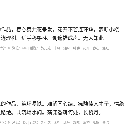
的作品，春心莫共花争发。花开不管连环缺。梦断小楼
看连理树。纤手移筝柱。调遍错成声。无人知此
| 评论：
0
| 浏览：
602
| 话题：
翁元龙
宋朝
连环
纤手
花开
春心
连理
之的作品，连环易缺。难解同心结。痴騃佳人才子，情缘
人路绝。共沉烟水阔。荡漾香魂何处，长桥月。
| 评论：
0
| 浏览：
450
| 话题：
吴礼之
宋朝
连环
烟水
断桥
难解
荡漾