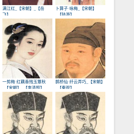
满江红_【宋朝】_【岳
卜算子·咏梅_【宋朝】
飞】
_【陆游】
一剪梅·红藕香残玉簟秋
鹊桥仙·纤云弄巧_【宋朝】
_【宋朝】_【李清照】
_【秦观】