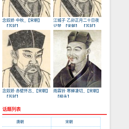
念奴娇·中秋_【宋朝】
江城子·乙卯正月二十日夜
_【苏轼】
记梦_【宋朝】_【苏轼】
念奴娇·赤壁怀古_【宋朝】
雨霖铃·寒蝉凄切_【宋朝】
_【苏轼】
_【柳永】
话题列表
唐朝
(41745)
宋朝
(20688)