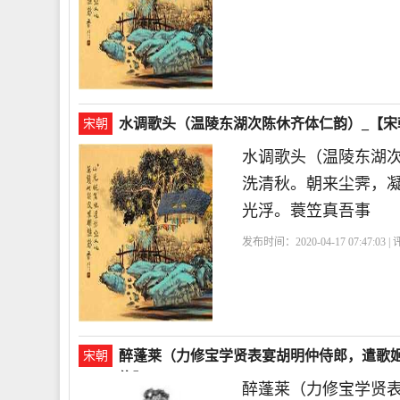
水调歌头（温陵东湖次陈休齐体仁韵）_【宋
宋朝
水调歌头（温陵东湖
洗清秋。朝来尘霁，
光浮。蓑笠真吾事
发布时间：2020-04-17 07:47:03 
醉蓬莱（力修宝学贤表宴胡明仲侍郎，遣歌姬
宋朝
绚】
醉蓬莱（力修宝学贤