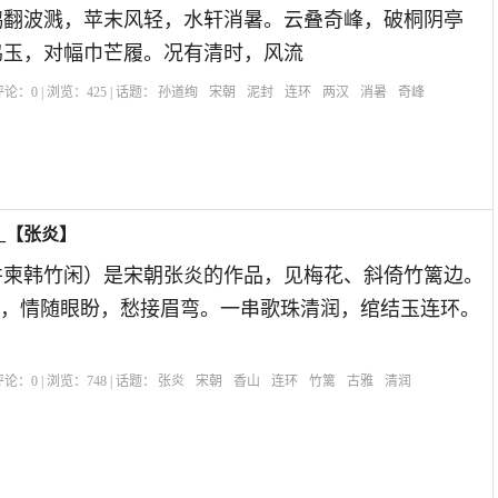
鸥翻波溅，苹末风轻，水轩消暑。云叠奇峰，破桐阴亭
鸣玉，对幅巾芒履。况有清时，风流
| 评论：
0
| 浏览：
425
| 话题：
孙道绚
宋朝
泥封
连环
两汉
消暑
奇峰
_【张炎】
并柬韩竹闲）是宋朝张炎的作品，见梅花、斜倚竹篱边。
袖，情随眼盼，愁接眉弯。一串歌珠清润，绾结玉连环。
| 评论：
0
| 浏览：
748
| 话题：
张炎
宋朝
香山
连环
竹篱
古雅
清润