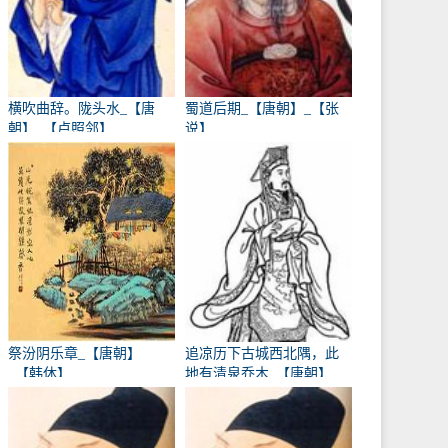
横吹曲辞。陇头水_【唐
蜀道后期_【唐朝】_【张
朝】_【卢照邻】
说】
祭汾阴乐章_【唐朝】
追凉历下古城西北隅，此
_【韩休】
地有清泉乔木_【唐朝】
_【卢象】