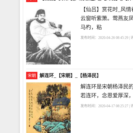
【仙吕】赏花时_风
云窗听紫箫。莺燕友
马杓，粘
发布时间：2020-04-26 08:45:29 
解连环_【宋朝】_【杨泽民】
宋朝
解连环是宋朝杨泽民
若连环，念恩爱厚深
发布时间：2020-04-17 08:25:27 