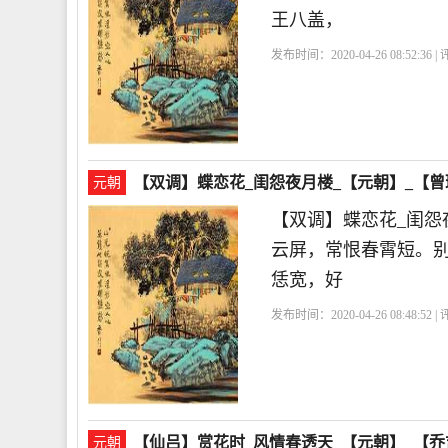
王八盖，
发布时间：2020-04-26 08:52:36 
【双调】蝶恋花_闺怨夜月楼_【元朝】_【曾
元朝
【双调】蝶恋花_闺
云屏，常恨春霄短。
恁宽，好
发布时间：2020-04-26 08:48:52 
【仙吕】赏花时_风情春透天_【元朝】_【乔
元朝