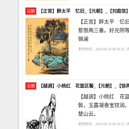
【正宫】醉太平 忆旧_【元朝】_【刘庭信
元朝
【正宫】醉太平 忆
惹恨两三番。好光阴
锦澜
发布时间：2020-04-26 08:56:42 
【越调】小桃红 花篮区髻_【元朝】_【徐
元朝
【越调】小桃红 花
鬓，玉露凝香宝钗润
楚山云。
发布时间：2020-04-26 08:54:47 