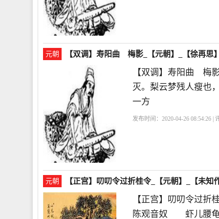
【双调】寿阳曲 梅影_【元朝】_【徐再思
元朝
【双调】寿阳曲 梅
灭。梨云梦残人瘦也
一方
发布时间：2020-04-26 08:54:26 
【正宫】叨叨令过折桂令_【元朝】_【未知
元朝
【正宫】叨叨令过折
陈观音奴 虾儿腰龟