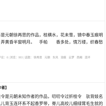
】
影是元朝徐再思的作品，枝横水，花未雪，镜中春玉痕明
，弄黄昏半窗明月。 手帕 香多处，情万缕，织春愁
| 评论：
0
| 浏览：
993
| 话题：
徐再思
元朝
东风
泪痕
云梦
西厢
连环
作者】
桂令是元朝未知作者的作品，叨叨令过折桂令 驮背妓名
儿背玉连环系不起香罗带，脊儿高绞儿细绿茸毛生就的