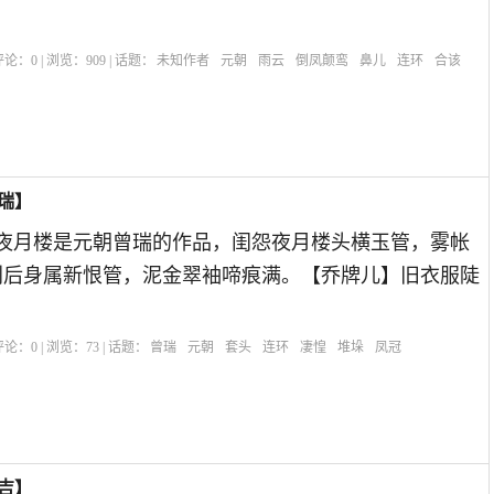
| 评论：
0
| 浏览：
909
| 话题：
未知作者
元朝
雨云
倒凤颠鸾
鼻儿
连环
合该
瑞】
怨夜月楼是元朝曾瑞的作品，闺怨夜月楼头横玉管，雾帐
别后身属新恨管，泥金翠袖啼痕满。【乔牌儿】旧衣服陡
| 评论：
0
| 浏览：
73
| 话题：
曾瑞
元朝
套头
连环
凄惶
堆垛
凤冠
吉】