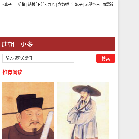
|
卜算子
|
一剪梅
|
鹊桥仙•纤云弄巧
|
念奴娇
|
江城子
|
赤壁怀古
|
雨霖铃
唐朝
更多
推荐阅读