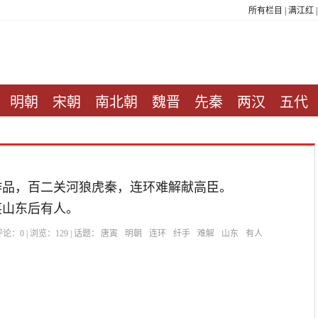
所有栏目
|
满江红
明朝
宋朝
南北朝
魏晋
先秦
两汉
五代
作品，百二关河狼虎秦，连环难解献高臣。
笑山东后有人。
| 评论：
0
| 浏览：
129
| 话题：
唐寅
明朝
连环
纤手
难解
山东
有人