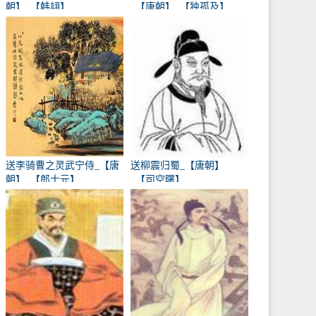
朝】_【韩翃】
_【唐朝】_【独孤及】
送李骑曹之灵武宁侍_【唐
送柳震归蜀_【唐朝】
朝】_【郎士元】
_【司空曙】