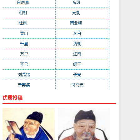
白居易
(2664)
东风
(1544)
明朝
(1319)
元朝
(1199)
杜甫
(1197)
南北朝
(1061)
青山
(930)
李白
(929)
千里
(922)
清朝
(885)
万里
(880)
江南
(805)
齐己
(781)
阑干
(723)
刘禹锡
(719)
长安
(695)
辛弃疾
(631)
司马光
(601)
优质投稿