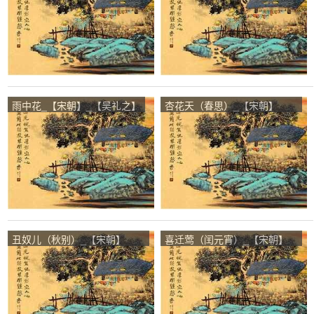
雨中花_【宋朝】_【吴礼之】
杏花天（春思）_【宋朝】
_【吴礼之】
丑奴儿（秋别）_【宋朝】
喜迁莺（闰元宵）_【宋朝】
_【吴礼之】
_【吴礼之】