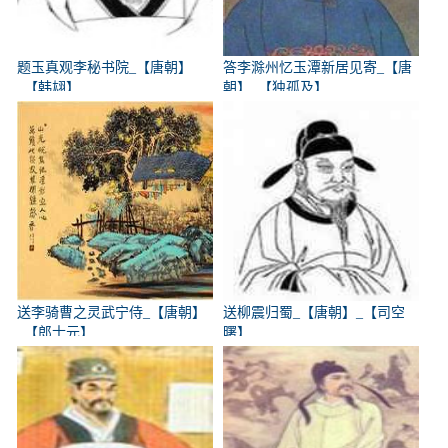
题玉真观李秘书院_【唐朝】
答李滁州忆玉潭新居见寄_【唐
_【韩翃】
朝】_【独孤及】
送李骑曹之灵武宁侍_【唐朝】
送柳震归蜀_【唐朝】_【司空
_【郎士元】
曙】