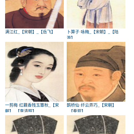
满江红_【宋朝】_【岳飞】
卜算子·咏梅_【宋朝】_【陆
游】
一剪梅·红藕香残玉簟秋_【宋
鹊桥仙·纤云弄巧_【宋朝】
朝】_【李清照】
_【秦观】