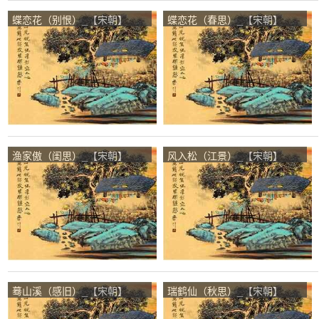
蝶恋花（别恨）_【宋朝】
蝶恋花（春思）_【宋朝】
_【吴礼之】
_【吴礼之】
渔家傲（闺思）_【宋朝】
风入松（江景）_【宋朝】
_【吴礼之】
_【吴礼之】
蓦山溪（感旧）_【宋朝】
瑞鹤仙（秋思）_【宋朝】
_【吴礼之】
_【吴礼之】