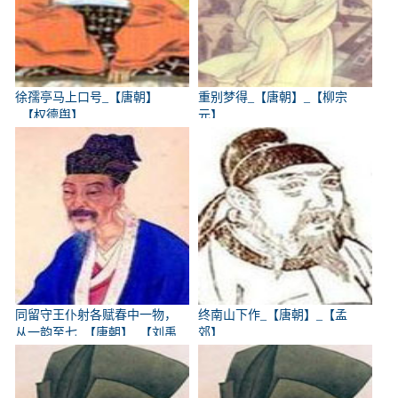
徐孺亭马上口号_【唐朝】
重别梦得_【唐朝】_【柳宗
_【权德舆】
元】
同留守王仆射各赋春中一物，
终南山下作_【唐朝】_【孟
从一韵至七_【唐朝】_【刘禹
郊】
锡】