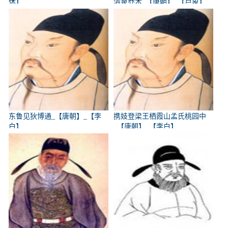
休】
清泉乔木_【唐朝】_【卢象】
东鲁见狄博通_【唐朝】_【李
携妓登梁王栖霞山孟氏桃园中
白】
_【唐朝】_【李白】