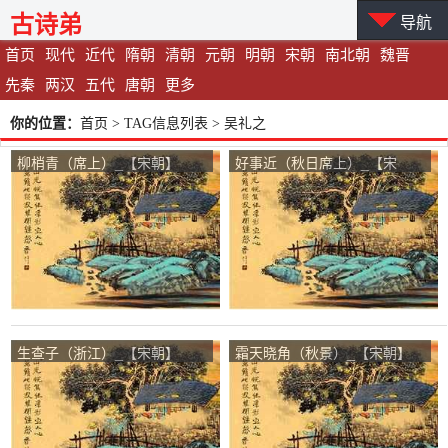
古诗弟
导航
首页
现代
近代
隋朝
清朝
元朝
明朝
宋朝
南北朝
魏晋
先秦
两汉
五代
唐朝
更多
你的位置：
首页
> TAG信息列表 > 吴礼之
柳梢青（席上）_【宋朝】
好事近（秋日席上）_【宋
_【吴礼之】
朝】_【吴礼之】
生查子（浙江）_【宋朝】
霜天晓角（秋景）_【宋朝】
_【吴礼之】
_【吴礼之】