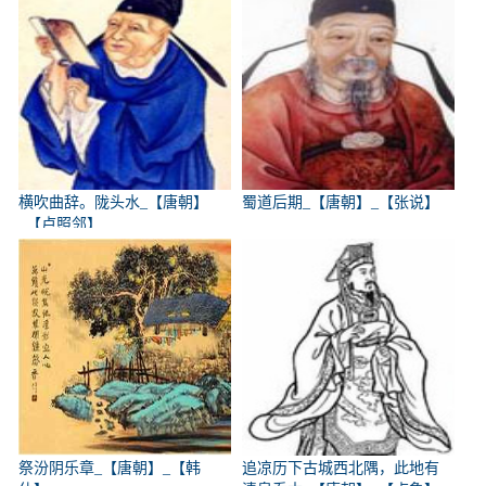
横吹曲辞。陇头水_【唐朝】
蜀道后期_【唐朝】_【张说】
_【卢照邻】
祭汾阴乐章_【唐朝】_【韩
追凉历下古城西北隅，此地有