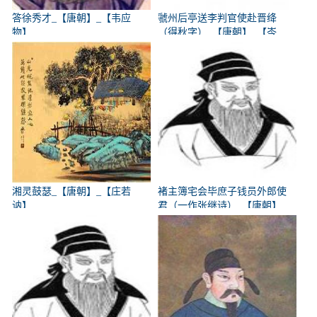
答徐秀才_【唐朝】_【韦应
虢州后亭送李判官使赴晋绛
物】
（得秋字）_【唐朝】_【岑
参】
湘灵鼓瑟_【唐朝】_【庄若
褚主簿宅会毕庶子钱员外郎使
讷】
君（一作张继诗）_【唐朝】
_【韩翃】