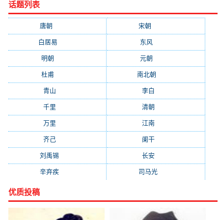
话题列表
唐朝
(41745)
宋朝
(20688)
白居易
(2664)
东风
(1544)
明朝
(1319)
元朝
(1199)
杜甫
(1197)
南北朝
(1061)
青山
(930)
李白
(929)
千里
(922)
清朝
(885)
万里
(880)
江南
(805)
齐己
(781)
阑干
(723)
刘禹锡
(719)
长安
(695)
辛弃疾
(631)
司马光
(601)
优质投稿