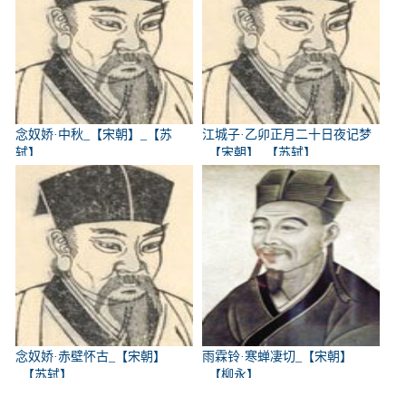
念奴娇·中秋_【宋朝】_【苏
江城子·乙卯正月二十日夜记梦
轼】
_【宋朝】_【苏轼】
念奴娇·赤壁怀古_【宋朝】
雨霖铃·寒蝉凄切_【宋朝】
_【苏轼】
_【柳永】