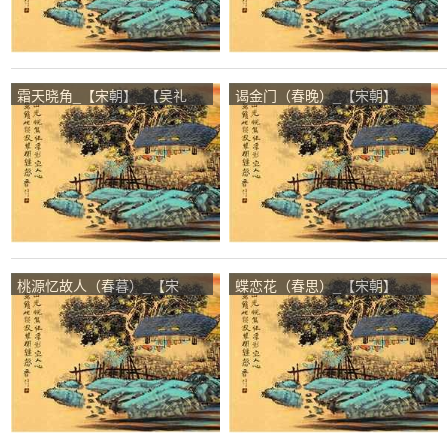
霜天晓角_【宋朝】_【吴礼
谒金门（春晚）_【宋朝】
之】
_【吴礼之】
桃源忆故人（春暮）_【宋
蝶恋花（春思）_【宋朝】
朝】_【吴礼之】
_【吴礼之】