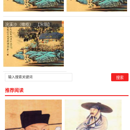
浣溪沙（橄榄）_【宋朝】
_【吴礼之】
推荐阅读