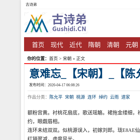
古诗弟
首页
现代
近代
隋朝
清朝
元朝
你的位置：
首页
>
宋朝
» 正文
意难忘_【宋朝】_【陈
发布时间：2020-04-17 06:08:26
作品分类：
陈允平
宋朝
桃源
连环
绰约
云雨
道家
额粉宫黄。衬桃花扇底，歌送瑶觞。裙拖金缕细，
约，眼觑眉相。
连环未结双双。似桃源误入，初嫁刘郎。珑E8AE
红销翠减，虚度风光。