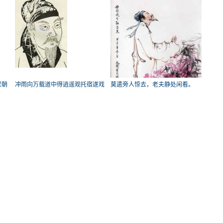
宋朝
冲雨向万载道中得逍遥观托宿遂戏
莫遣旁人惊去，老夫静处闲看。
题
_【宋