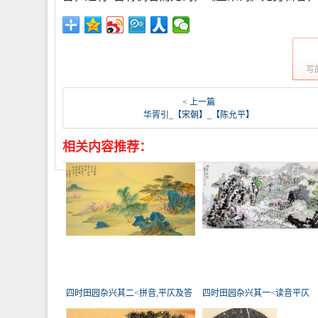
写
< 上一篇
华胥引_【宋朝】_【陈允平】
相关内容推荐：
四时田园杂兴其二<拼音,平仄及答
四时田园杂兴其一<读音平仄
案
>_【宋