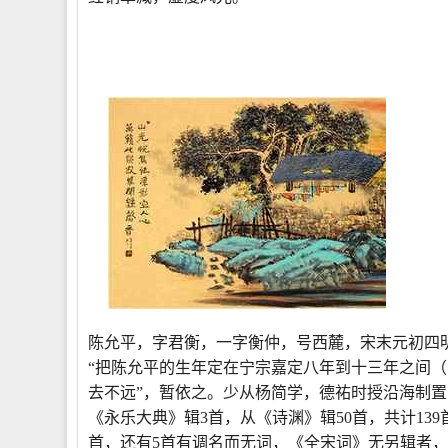
陈允平，字君衡，一字衡仲，号西麓，宋末元初四
“把陈允平的生年定在宁宗嘉定八年到十三年之间（12
去不远”，暂依之。少从杨简学，德祐时授沿海制置
《永乐大典》辑3首，从《诗渊》辑50首，共计139
首，还有5首有调名而无词，《全宋词》无另辑者，共