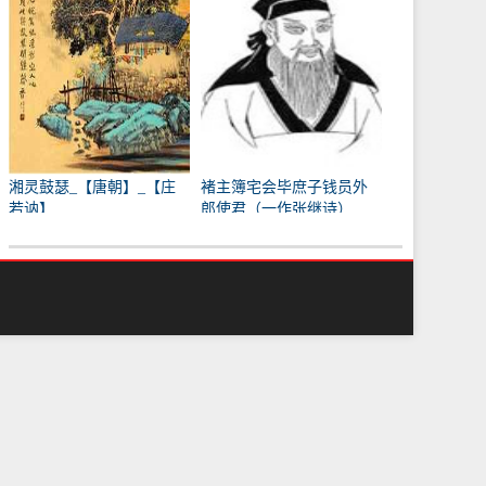
湘灵鼓瑟_【唐朝】_【庄
褚主簿宅会毕庶子钱员外
若讷】
郎使君（一作张继诗）
_【唐朝】_【韩翃】