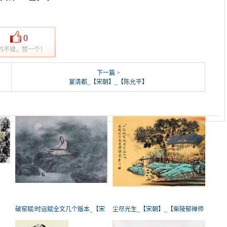
0
的不错，赞一个！
下一篇 >
宴清都_【宋朝】_【陈允平】
破窑赋/时运赋全文几个版本_【宋
尘尽光生_【宋朝】_【柴陵郁禅师
朝