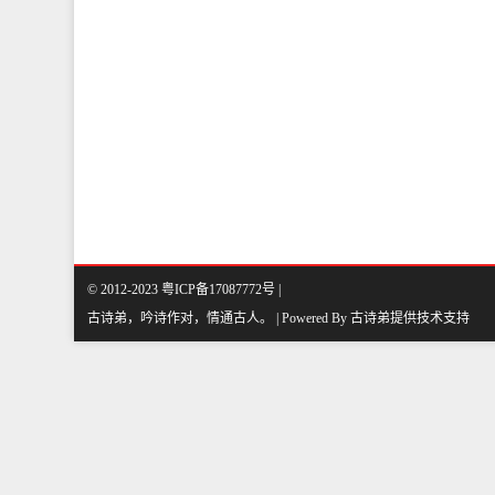
© 2012-2023
粤ICP备17087772号
|
古诗弟，吟诗作对，情通古人
。
| Powered By
古诗弟
提供技术支持