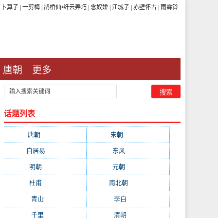
|
卜算子
|
一剪梅
|
鹊桥仙•纤云弄巧
|
念奴娇
|
江城子
|
赤壁怀古
|
雨霖铃
唐朝
更多
话题列表
唐朝
(41745)
宋朝
(20688)
白居易
(2664)
东风
(1544)
明朝
(1319)
元朝
(1199)
杜甫
(1197)
南北朝
(1061)
青山
(930)
李白
(929)
千里
(922)
清朝
(885)