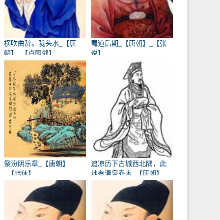
横吹曲辞。陇头水_【唐
蜀道后期_【唐朝】_【张
朝】_【卢照邻】
说】
祭汾阴乐章_【唐朝】
追凉历下古城西北隅，此
_【韩休】
地有清泉乔木_【唐朝】
_【卢象】