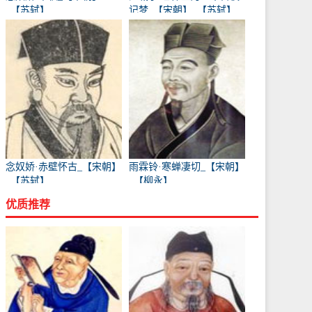
_【苏轼】
记梦_【宋朝】_【苏轼】
念奴娇·赤壁怀古_【宋朝】
雨霖铃·寒蝉凄切_【宋朝】
_【苏轼】
_【柳永】
优质推荐