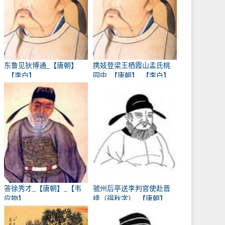
东鲁见狄博通_【唐朝】
携妓登梁王栖霞山孟氏桃
_【李白】
园中_【唐朝】_【李白】
答徐秀才_【唐朝】_【韦
虢州后亭送李判官使赴晋
应物】
绛（得秋字）_【唐朝】
_【岑参】