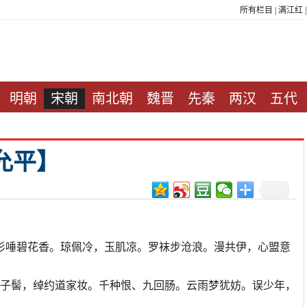
所有栏目
|
满江红
明朝
宋朝
南北朝
魏晋
先秦
两汉
五代
允平】
衫唾碧花香。琼佩冷，玉肌凉。罗袜步沧浪。漫共伊，心盟意
仙子髻，绰约道家妆。千种恨、九回肠。云雨梦犹妨。误少年，