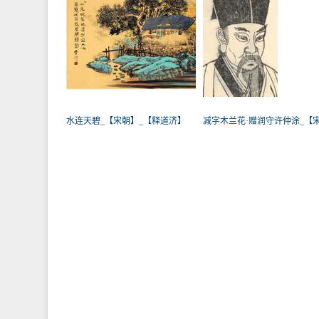
水连天碧_【宋朝】_【释道济】
减字木兰花·赠润守许仲涂_【