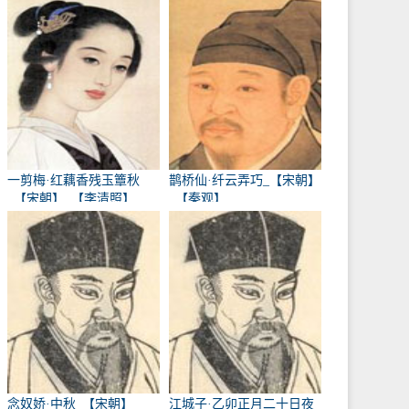
一剪梅·红藕香残玉簟秋
鹊桥仙·纤云弄巧_【宋朝】
_【宋朝】_【李清照】
_【秦观】
念奴娇·中秋_【宋朝】
江城子·乙卯正月二十日夜