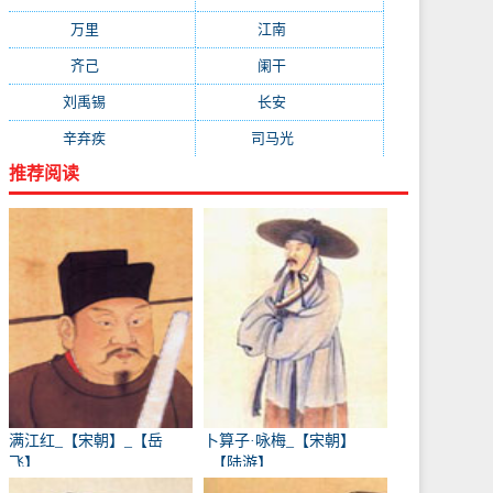
万里
(880)
江南
(805)
齐己
(781)
阑干
(723)
刘禹锡
(719)
长安
(695)
辛弃疾
(631)
司马光
(601)
推荐阅读
满江红_【宋朝】_【岳
卜算子·咏梅_【宋朝】
飞】
_【陆游】