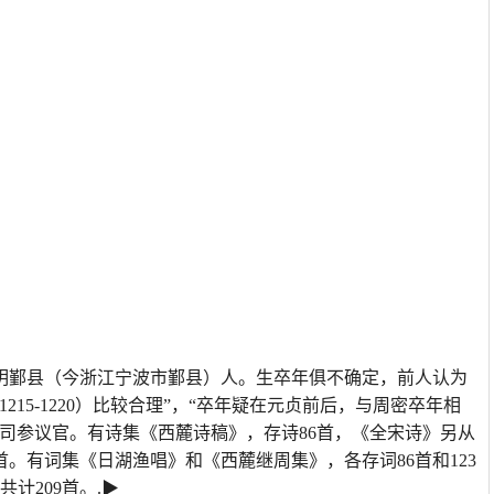
明鄞县（今浙江宁波市鄞县）人。生卒年俱不确定，前人认为
15-1220）比较合理”，“卒年疑在元贞前后，与周密卒年相
司参议官。有诗集《西麓诗稿》，存诗86首，《全宋诗》另从
首。有词集《日湖渔唱》和《西麓继周集》，各存词86首和123
计209首。.▶