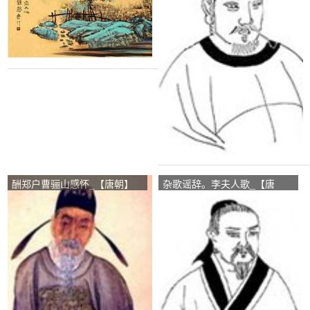
酬郑户曹骊山感怀_【唐朝】
杂歌谣辞。李夫人歌_【唐
_【韦应物】
朝】_【张祜】