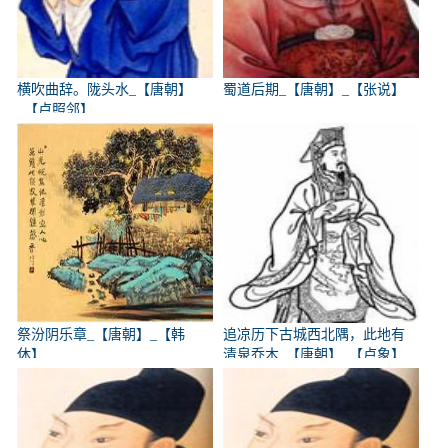
横吹曲辞。陇头水_【唐朝】
蜀道后期_【唐朝】_【张说】
_【卢照邻】
祭汾阴乐章_【唐朝】_【韩
追凉历下古城西北隅，此地有
休】
清泉乔木_【唐朝】_【卢象】