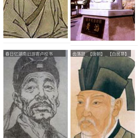
春日忆湖南旧游寄卢校书
齿落辞_【唐朝】_【白居易】
_【唐朝】_【罗隐】