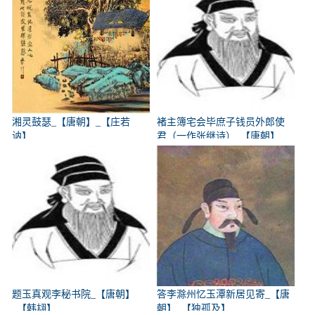
湘灵鼓瑟_【唐朝】_【庄若
褚主簿宅会毕庶子钱员外郎使
讷】
君（一作张继诗）_【唐朝】
_【韩翃】
题玉真观李秘书院_【唐朝】
答李滁州忆玉潭新居见寄_【唐
_【韩翃】
朝】_【独孤及】