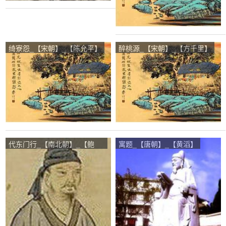
绮寮怨_【宋朝】_【陈允平】
醉桃源_【宋朝】_【方千里】
代东门行_【南北朝】_【鲍
寓题_【唐朝】_【黄滔】
照】