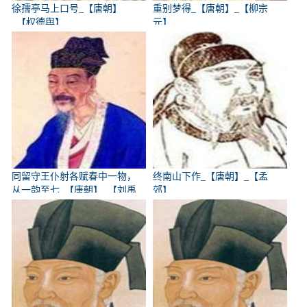
徐孺亭马上口号_【唐朝】
重别梦得_【唐朝】_【柳宗
_【权德舆】
元】
同留守王仆射各赋春中一物，
终南山下作_【唐朝】_【孟
从一韵至七_【唐朝】_【刘禹
郊】
锡】