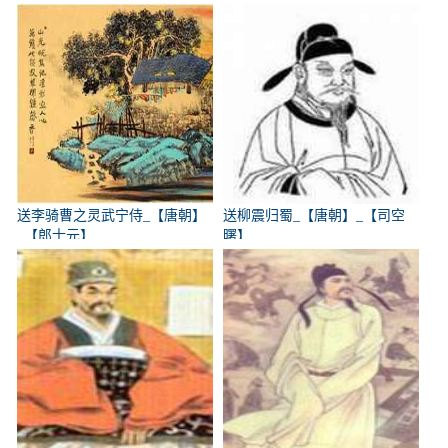
送李骑曹之灵武宁侍_【唐朝】
送柳震归蜀_【唐朝】_【司空
_【郎士元】
曙】