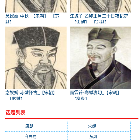
念奴娇·中秋_【宋朝】_【苏
江城子·乙卯正月二十日夜记梦
轼】
_【宋朝】_【苏轼】
念奴娇·赤壁怀古_【宋朝】
雨霖铃·寒蝉凄切_【宋朝】
_【苏轼】
_【柳永】
话题列表
唐朝
(41745)
宋朝
(20688)
白居易
(2664)
东风
(1544)