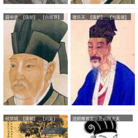
薛中丞_【唐朝】_【白居易】
赠乐天_【唐朝】_【刘禹锡】
经禁城_【唐朝】_【刘复】
送颜推官游银夏谒韩大夫
_【唐朝】_【卢纶】