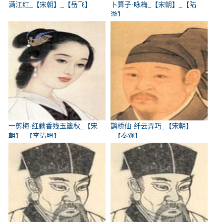
满江红_【宋朝】_【岳飞】
卜算子·咏梅_【宋朝】_【陆
游】
一剪梅·红藕香残玉簟秋_【宋
鹊桥仙·纤云弄巧_【宋朝】
朝】_【李清照】
_【秦观】