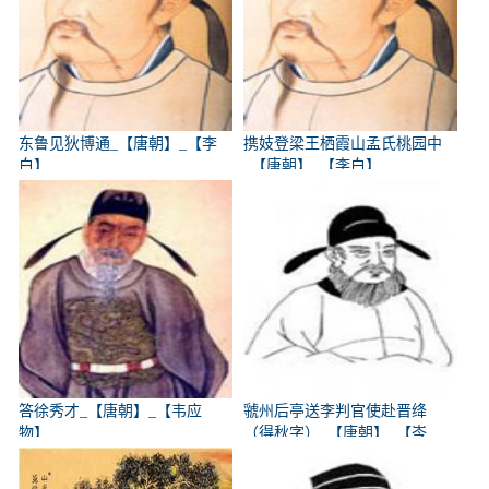
东鲁见狄博通_【唐朝】_【李
携妓登梁王栖霞山孟氏桃园中
白】
_【唐朝】_【李白】
答徐秀才_【唐朝】_【韦应
虢州后亭送李判官使赴晋绛
物】
（得秋字）_【唐朝】_【岑
参】