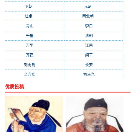
明朝
(1319)
元朝
(1199)
杜甫
(1197)
南北朝
(1061)
青山
(930)
李白
(929)
千里
(922)
清朝
(885)
万里
(880)
江南
(805)
齐己
(781)
阑干
(723)
刘禹锡
(719)
长安
(695)
辛弃疾
(631)
司马光
(601)
优质投稿