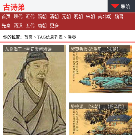
古诗弟
导航
首页
现代
近代
隋朝
清朝
元朝
明朝
宋朝
南北朝
魏晋
先秦
两汉
五代
唐朝
更多
你的位置：
首页
> TAG信息列表 > 涕零
从临海王上荆初发新渚诗
紫萸香慢·近重阳_【宋朝】
_【南北朝】_【鲍照】
_【姚云文】
醉桃源_【宋朝】_【杨泽民】