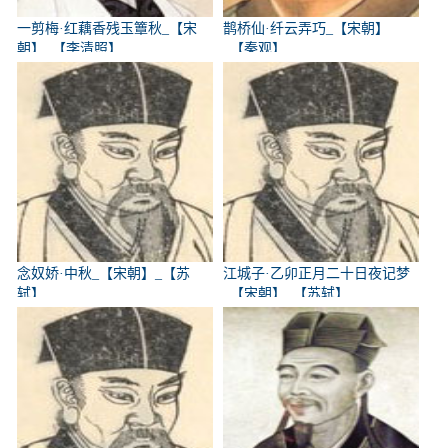
一剪梅·红藕香残玉簟秋_【宋
鹊桥仙·纤云弄巧_【宋朝】
朝】_【李清照】
_【秦观】
念奴娇·中秋_【宋朝】_【苏
江城子·乙卯正月二十日夜记梦
轼】
_【宋朝】_【苏轼】