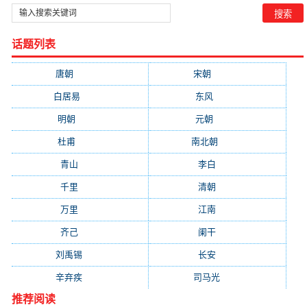
_
_【唐朝
话题列表
唐朝
(41745)
宋朝
(20688)
白居易
(2664)
东风
(1544)
明朝
(1319)
元朝
(1199)
杜甫
(1197)
南北朝
(1061)
青山
(930)
李白
(929)
千里
(922)
清朝
(885)
万里
(880)
江南
(805)
齐己
(781)
阑干
(723)
刘禹锡
(719)
长安
(695)
辛弃疾
(631)
司马光
(601)
推荐阅读