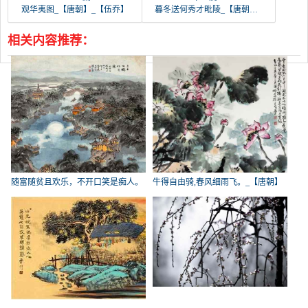
观华夷图_【唐朝】_【伍乔】
暮冬送何秀才毗陵_【唐朝】_【伍乔】
相关内容推荐：
随富随贫且欢乐，不开口笑是痴人。
牛得自由骑,春风细雨飞。_【唐朝】
_