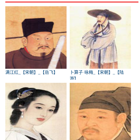
满江红_【宋朝】_【岳飞】
卜算子·咏梅_【宋朝】_【陆
游】