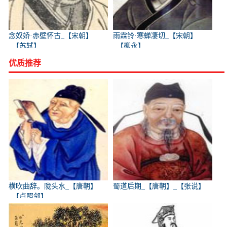
念奴娇·赤壁怀古_【宋朝】
雨霖铃·寒蝉凄切_【宋朝】
_【苏轼】
_【柳永】
优质推荐
横吹曲辞。陇头水_【唐朝】
蜀道后期_【唐朝】_【张说】
_【卢照邻】