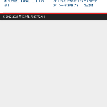
湘灵鼓瑟_【唐朝】_【庄若
褚主簿宅会毕庶子钱员外郎使
讷】
君（一作张继诗）_【唐朝】
_【韩翃】
© 2012-2023
粤ICP备17087772号
|