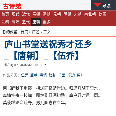
古诗弟
导航
首页
现代
近代
隋朝
清朝
元朝
明朝
宋朝
南北朝
魏晋
先秦
两汉
五代
唐朝
更多
你的位置：
首页
>
唐朝
» 正文
庐山书堂送祝秀才还乡
_【唐朝】_【伍乔】
发布时间：2020-04-16 03:01:52
作品分类：
伍乔
唐朝
离情
蹉跎
千里
岸边
男儿
束书辞我下重巅，相送同临楚岸边。归思几随千里水，
离情空寄一枝蝉。园林到日酒初熟，庭户开时月正圆。
莫使蹉跎恋疏野，男儿酬志在当年。