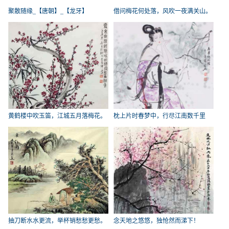
聚散随缘_【唐朝】_【龙牙】
借问梅花何处落，风吹一夜满关山。
_
黄鹤楼中吹玉笛，江城五月落梅花。
枕上片时春梦中，行尽江南数千里
_
_【
抽刀断水水更流，举杯销愁愁更愁。
念天地之悠悠，独怆然而涕下！