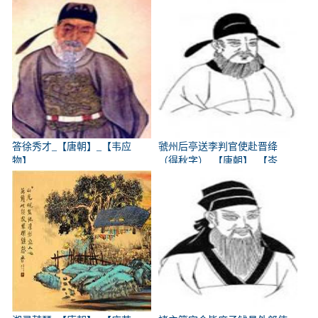
答徐秀才_【唐朝】_【韦应
虢州后亭送李判官使赴晋绛
物】
（得秋字）_【唐朝】_【岑
参】