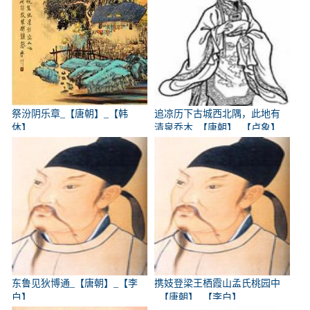
祭汾阴乐章_【唐朝】_【韩
追凉历下古城西北隅，此地有
休】
清泉乔木_【唐朝】_【卢象】
东鲁见狄博通_【唐朝】_【李
携妓登梁王栖霞山孟氏桃园中
白】
_【唐朝】_【李白】