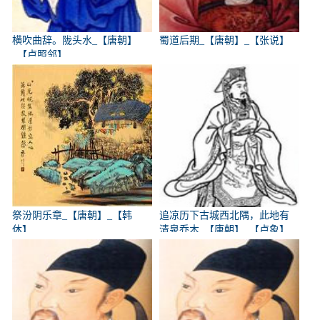
横吹曲辞。陇头水_【唐朝】
蜀道后期_【唐朝】_【张说】
_【卢照邻】
祭汾阴乐章_【唐朝】_【韩
追凉历下古城西北隅，此地有
休】
清泉乔木_【唐朝】_【卢象】