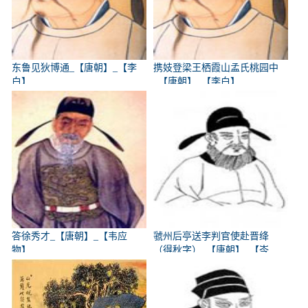
东鲁见狄博通_【唐朝】_【李
携妓登梁王栖霞山孟氏桃园中
白】
_【唐朝】_【李白】
答徐秀才_【唐朝】_【韦应
虢州后亭送李判官使赴晋绛
物】
（得秋字）_【唐朝】_【岑
参】