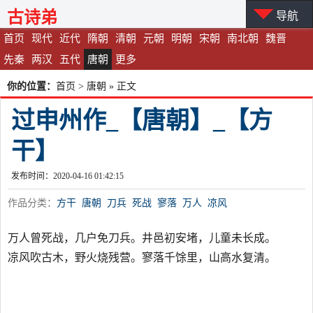
古诗弟
导航
首页
现代
近代
隋朝
清朝
元朝
明朝
宋朝
南北朝
魏晋
先秦
两汉
五代
唐朝
更多
你的位置：
首页
>
唐朝
» 正文
过申州作_【唐朝】_【方
干】
发布时间：2020-04-16 01:42:15
作品分类：
方干
唐朝
刀兵
死战
寥落
万人
凉风
万人曾死战，几户免刀兵。井邑初安堵，儿童未长成。
凉风吹古木，野火烧残营。寥落千馀里，山高水复清。