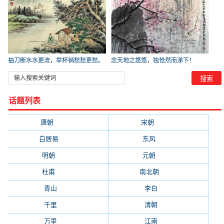
抽刀断水水更流，举杯销愁愁更愁。
念天地之悠悠，独怆然而涕下！
_
_【唐朝
话题列表
唐朝
(41745)
宋朝
(20688)
白居易
(2664)
东风
(1544)
明朝
(1319)
元朝
(1199)
杜甫
(1197)
南北朝
(1061)
青山
(930)
李白
(929)
千里
(922)
清朝
(885)
万里
(880)
江南
(805)