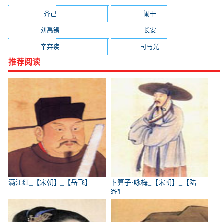
齐己
(781)
阑干
(723)
刘禹锡
(719)
长安
(695)
辛弃疾
(631)
司马光
(601)
推荐阅读
满江红_【宋朝】_【岳飞】
卜算子·咏梅_【宋朝】_【陆
游】