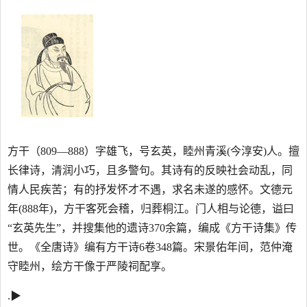
方干（809—888）字雄飞，号玄英，睦州青溪(今淳安)人。擅
长律诗，清润小巧，且多警句。其诗有的反映社会动乱，同
情人民疾苦；有的抒发怀才不遇，求名未遂的感怀。文德元
年(888年)，方干客死会稽，归葬桐江。门人相与论德，谥曰
“玄英先生”，并搜集他的遗诗370余篇，编成《方干诗集》传
世。《全唐诗》编有方干诗6卷348篇。宋景佑年间，范仲淹
守睦州，绘方干像于严陵祠配享。
.▶