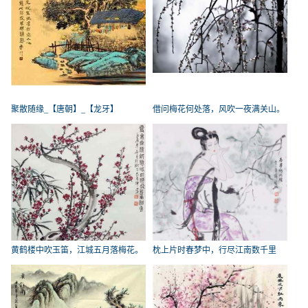
聚散随缘_【唐朝】_【龙牙】
借问梅花何处落，风吹一夜满关山。
_
黄鹤楼中吹玉笛，江城五月落梅花。
枕上片时春梦中，行尽江南数千里
_
_【