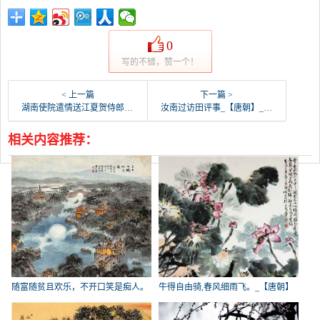
0
写的不错，赞一个！
< 上一篇
下一篇 >
湖南使院遣情送江夏贺侍郎_【唐朝】_【方干】
汝南过访田评事_【唐朝】_【方干】
相关内容推荐：
随富随贫且欢乐，不开口笑是痴人。
牛得自由骑,春风细雨飞。_【唐朝】
_