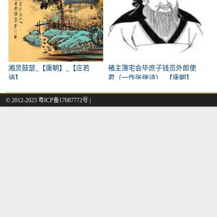
湘灵鼓瑟_【唐朝】_【庄若
褚主簿宅会毕庶子钱员外郎使
讷】
君（一作张继诗）_【唐朝】
_【韩翃】
© 2012-2023
粤ICP备17087772号
|