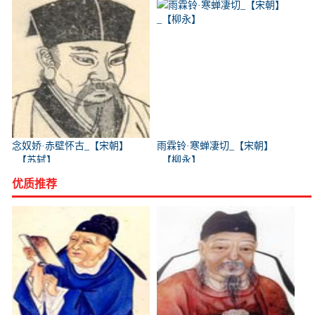
念奴娇·赤壁怀古_【宋朝】
雨霖铃·寒蝉凄切_【宋朝】
_【苏轼】
_【柳永】
优质推荐