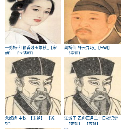
一剪梅·红藕香残玉簟秋_【宋
鹊桥仙·纤云弄巧_【宋朝】
朝】_【李清照】
_【秦观】
念奴娇·中秋_【宋朝】_【苏
江城子·乙卯正月二十日夜记梦
轼】
_【宋朝】_【苏轼】