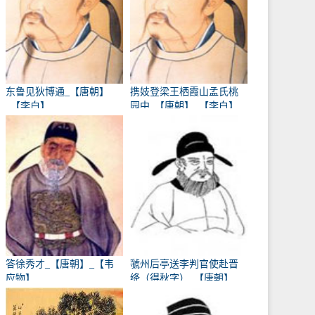
东鲁见狄博通_【唐朝】
携妓登梁王栖霞山孟氏桃
_【李白】
园中_【唐朝】_【李白】
答徐秀才_【唐朝】_【韦
虢州后亭送李判官使赴晋
应物】
绛（得秋字）_【唐朝】
_【岑参】