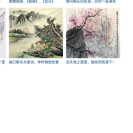
唐
聚散随缘_【唐朝】_【龙牙】
借问梅花何处落，风吹一夜满关
山。_
千里
抽刀断水水更流，举杯销愁愁更
念天地之悠悠，独怆然而涕下！
愁。_
_【唐朝