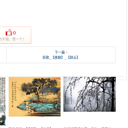
0
的不错，赞一个！
下一篇 >
苔歌_【唐朝】_【顾云】