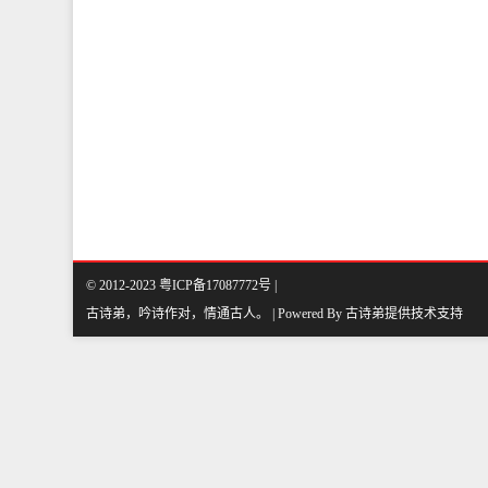
© 2012-2023
粤ICP备17087772号
|
古诗弟，吟诗作对，情通古人
。
| Powered By
古诗弟
提供技术支持