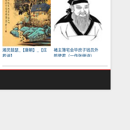
湘灵鼓瑟_【唐朝】_【庄
褚主簿宅会毕庶子钱员外
若讷】
郎使君（一作张继诗）
_【唐朝】_【韩翃】