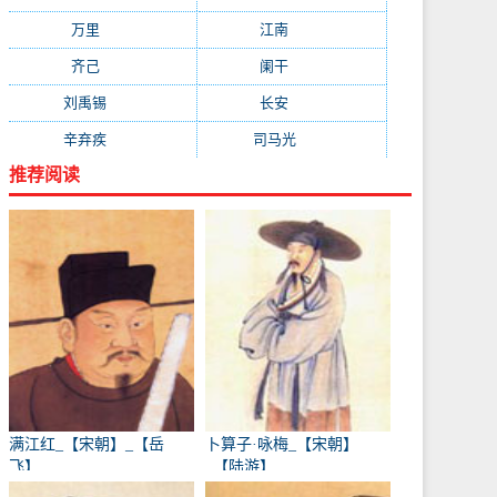
万里
(880)
江南
(805)
齐己
(781)
阑干
(723)
刘禹锡
(719)
长安
(695)
辛弃疾
(631)
司马光
(601)
推荐阅读
满江红_【宋朝】_【岳
卜算子·咏梅_【宋朝】
飞】
_【陆游】