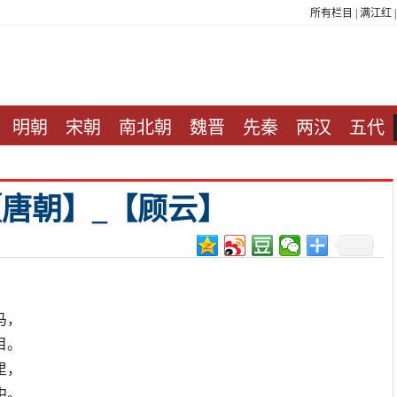
所有栏目
|
满江红
明朝
宋朝
南北朝
魏晋
先秦
两汉
五代
唐朝】_【顾云】
马，
目。
里，
中。