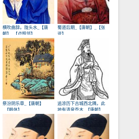
横吹曲辞。陇头水_【唐
蜀道后期_【唐朝】_【张
朝】_【卢照邻】
说】
祭汾阴乐章_【唐朝】
追凉历下古城西北隅，此
_【韩休】
地有清泉乔木_【唐朝】
_【卢象】