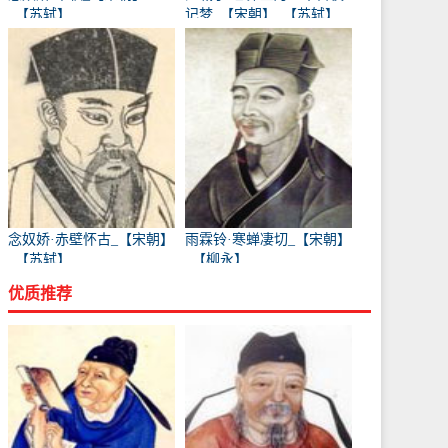
_【苏轼】
记梦_【宋朝】_【苏轼】
念奴娇·赤壁怀古_【宋朝】
雨霖铃·寒蝉凄切_【宋朝】
_【苏轼】
_【柳永】
优质推荐