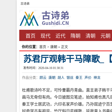
古诗弟
首页
现代
近代
隋朝
清朝
元朝
你的位置：
首页
>
唐朝
» 正文
苏君厅观韩干马障歌_【
发布时间：2020-04-16 01:30:31
作品分类：
顾云
唐朝
胡人
银丝
秦王
声价
神龙
杜甫歌诗吟不足，可怜曹霸丹青曲。直言弟子韩干
画马无骨但有肉。今日披图见笔迹，始知甫也真凡
秦王学士居武功，六印名家声价雄。乃孙屈迹宁百
好奇学古有祖风。竹厅斜日弈棋散，延我直入书斋