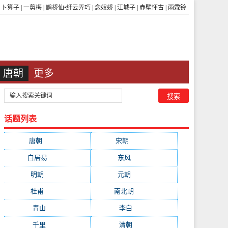
|
卜算子
|
一剪梅
|
鹊桥仙•纤云弄巧
|
念奴娇
|
江城子
|
赤壁怀古
|
雨霖铃
唐朝
更多
话题列表
唐朝
(41745)
宋朝
(20688)
白居易
(2664)
东风
(1544)
明朝
(1319)
元朝
(1199)
杜甫
(1197)
南北朝
(1061)
青山
(930)
李白
(929)
千里
(922)
清朝
(885)