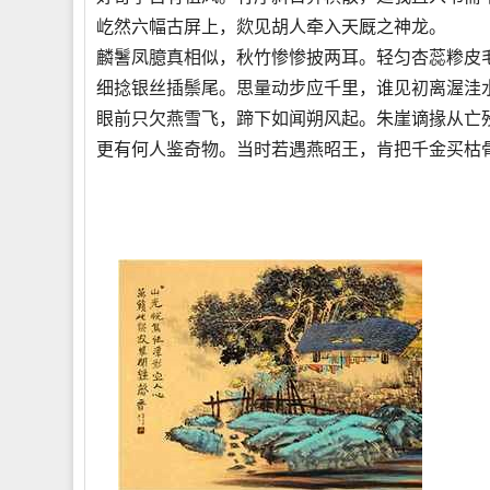
屹然六幅古屏上，欻见胡人牵入天厩之神龙。
麟鬐凤臆真相似，秋竹惨惨披两耳。轻匀杏蕊糁皮
细捻银丝插鬃尾。思量动步应千里，谁见初离渥洼
眼前只欠燕雪飞，蹄下如闻朔风起。朱崖谪掾从亡
更有何人鉴奇物。当时若遇燕昭王，肯把千金买枯