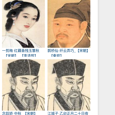
一剪梅·红藕香残玉簟秋
鹊桥仙·纤云弄巧_【宋朝】
_【宋朝】_【李清照】
_【秦观】
念奴娇·中秋_【宋朝】
江城子·乙卯正月二十日夜