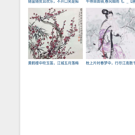
随富随贫且欢乐，不开口笑是痴
牛得自由骑,春风细雨飞。_【
人。_
朝】
黄鹤楼中吹玉笛，江城五月落梅
枕上片时春梦中，行尽江南数
花。_
_【