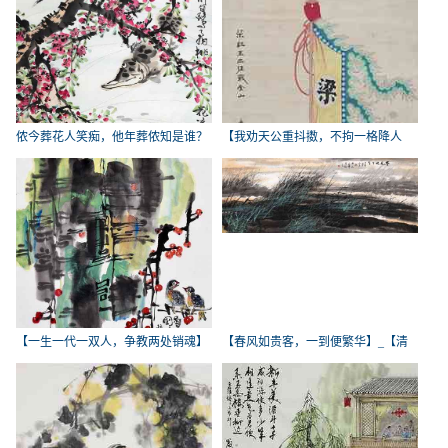
侬今葬花人笑痴，他年葬侬知是谁？
【我劝天公重抖擞，不拘一格降人
_【
才】
【一生一代一双人，争教两处销魂】
【春风如贵客，一到便繁华】_【清
_
朝