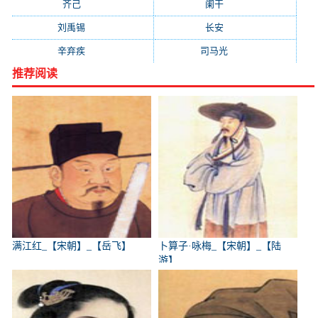
齐己
(781)
阑干
(723)
刘禹锡
(719)
长安
(695)
辛弃疾
(631)
司马光
(601)
推荐阅读
满江红_【宋朝】_【岳飞】
卜算子·咏梅_【宋朝】_【陆
游】