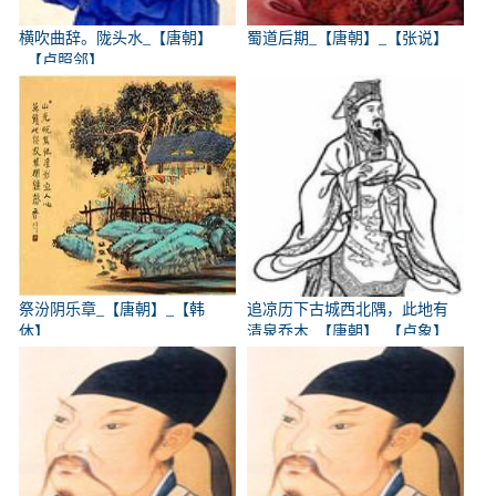
横吹曲辞。陇头水_【唐朝】
蜀道后期_【唐朝】_【张说】
_【卢照邻】
祭汾阴乐章_【唐朝】_【韩
追凉历下古城西北隅，此地有
休】
清泉乔木_【唐朝】_【卢象】