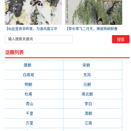
【似此星辰非昨夜，为谁风露立中
【草长莺飞二月天，拂堤杨柳醉春
宵】
烟】
话题列表
唐朝
(41745)
宋朝
(20688)
白居易
(2664)
东风
(1544)
明朝
(1319)
元朝
(1199)
杜甫
(1197)
南北朝
(1061)
青山
(930)
李白
(929)
千里
(922)
清朝
(885)
万里
(880)
江南
(805)