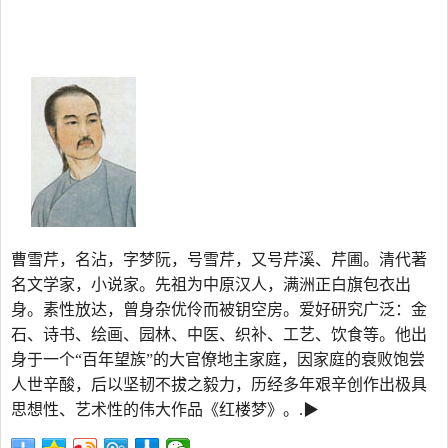
曹雪芹，名沾，字梦阮，号雪芹，又号芹溪、芹圃。清代著
名文学家，小说家。先祖为中原汉人，满洲正白旗包衣出
身。素性放达，曾身杂优伶而被钥空房。爱好研究广泛：金
石、诗书、绘画、园林、中医、织补、工艺、饮食等。他出
身于一个“百年望族”的大官僚地主家庭，因家庭的衰败饱尝
人世辛酸，后以坚韧不拔之毅力，历经多年艰辛创作出极具
思想性、艺术性的伟大作品《红楼梦》。.▶