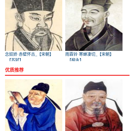
念奴娇·赤壁怀古_【宋朝】
雨霖铃·寒蝉凄切_【宋朝】
_【苏轼】
_【柳永】
优质推荐