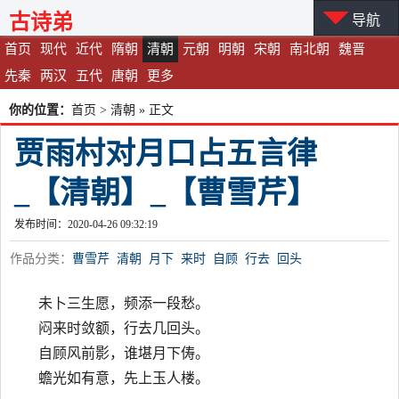
古诗弟
导航
首页
现代
近代
隋朝
清朝
元朝
明朝
宋朝
南北朝
魏晋
先秦
两汉
五代
唐朝
更多
你的位置：
首页
>
清朝
» 正文
贾雨村对月口占五言律
_【清朝】_【曹雪芹】
发布时间：2020-04-26 09:32:19
作品分类：
曹雪芹
清朝
月下
来时
自顾
行去
回头
未卜三生愿，频添一段愁。
闷来时敛额，行去几回头。
自顾风前影，谁堪月下俦。
蟾光如有意，先上玉人楼。