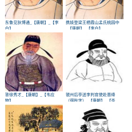
东鲁见狄博通_【唐朝】_【李
携妓登梁王栖霞山孟氏桃园中
白】
_【唐朝】_【李白】
答徐秀才_【唐朝】_【韦应
虢州后亭送李判官使赴晋绛
物】
（得秋字）_【唐朝】_【岑
参】