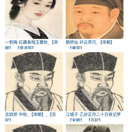
一剪梅·红藕香残玉簟秋_【宋
鹊桥仙·纤云弄巧_【宋朝】
朝】_【李清照】
_【秦观】
念奴娇·中秋_【宋朝】_【苏
江城子·乙卯正月二十日夜记梦
轼】
_【宋朝】_【苏轼】