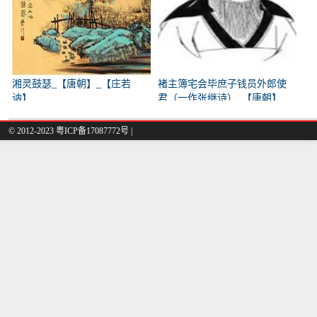
湘灵鼓瑟_【唐朝】_【庄若
褚主簿宅会毕庶子钱员外郎使
讷】
君（一作张继诗）_【唐朝】
_【韩翃】
© 2012-2023
粤ICP备17087772号
|