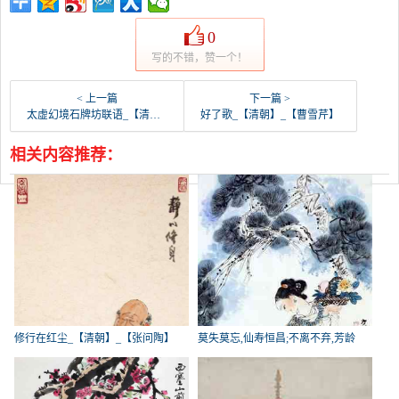
0
写的不错，赞一个！
< 上一篇
下一篇 >
太虚幻境石牌坊联语_【清朝】_【曹雪芹】
好了歌_【清朝】_【曹雪芹】
相关内容推荐：
修行在红尘_【清朝】_【张问陶】
莫失莫忘,仙寿恒昌;不离不弃,芳龄