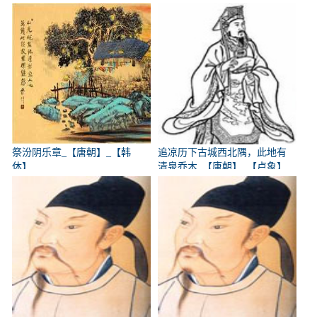
祭汾阴乐章_【唐朝】_【韩
追凉历下古城西北隅，此地有
休】
清泉乔木_【唐朝】_【卢象】