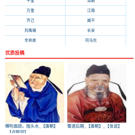
千里
(922)
清朝
(885)
万里
(880)
江南
(805)
齐己
(781)
阑干
(723)
刘禹锡
(719)
长安
(695)
辛弃疾
(631)
司马光
(601)
优质投稿
横吹曲辞。陇头水_【唐朝】
蜀道后期_【唐朝】_【张说】
_【卢照邻】