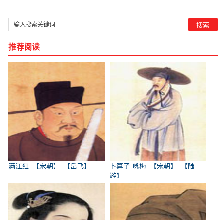
推荐阅读
满江红_【宋朝】_【岳飞】
卜算子·咏梅_【宋朝】_【陆
游】