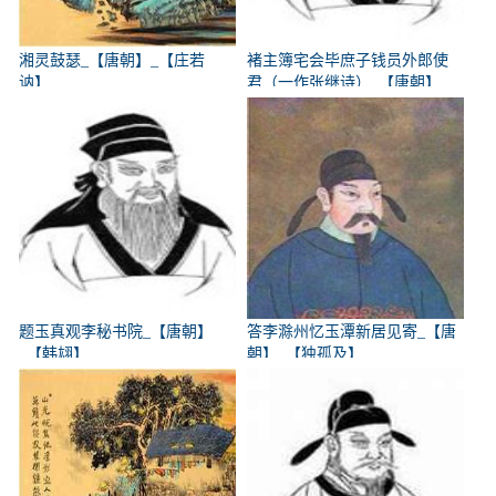
湘灵鼓瑟_【唐朝】_【庄若
褚主簿宅会毕庶子钱员外郎使
讷】
君（一作张继诗）_【唐朝】
_【韩翃】
题玉真观李秘书院_【唐朝】
答李滁州忆玉潭新居见寄_【唐
_【韩翃】
朝】_【独孤及】