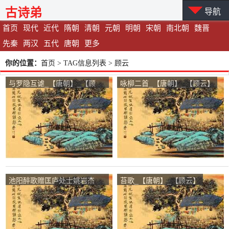
古诗弟
导航
首页
现代
近代
隋朝
清朝
元朝
明朝
宋朝
南北朝
魏晋
先秦
两汉
五代
唐朝
更多
你的位置：
首页
> TAG信息列表 > 顾云
与罗隐互谑_【唐朝】_【顾
咏柳二首_【唐朝】_【顾云】
云】
池阳醉歌赠匡庐处士姚岩杰
苔歌_【唐朝】_【顾云】
_【唐朝】_【顾云】