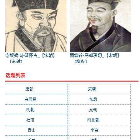
念奴娇·赤壁怀古_【宋朝】
雨霖铃·寒蝉凄切_【宋朝】
_【苏轼】
_【柳永】
话题列表
唐朝
(41745)
宋朝
(20688)
白居易
(2664)
东风
(1544)
明朝
(1319)
元朝
(1199)
杜甫
(1197)
南北朝
(1061)
青山
(930)
李白
(929)