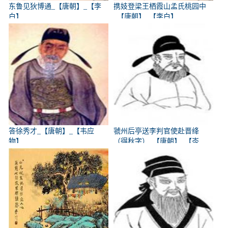
东鲁见狄博通_【唐朝】_【李
携妓登梁王栖霞山孟氏桃园中
白】
_【唐朝】_【李白】
答徐秀才_【唐朝】_【韦应
虢州后亭送李判官使赴晋绛
物】
（得秋字）_【唐朝】_【岑
参】