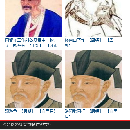
同留守王仆射各赋春中一物，
终南山下作_【唐朝】_【孟
从一韵至七_【唐朝】_【刘禹
郊】
锡】
观游鱼_【唐朝】_【白居易】
洛阳堰闲行_【唐朝】_【白居
易】
© 2012-2023
粤ICP备17087772号
|