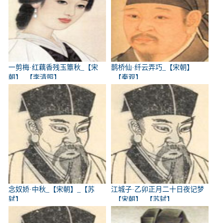
一剪梅·红藕香残玉簟秋_【宋
鹊桥仙·纤云弄巧_【宋朝】
朝】_【李清照】
_【秦观】
念奴娇·中秋_【宋朝】_【苏
江城子·乙卯正月二十日夜记梦
轼】
_【宋朝】_【苏轼】