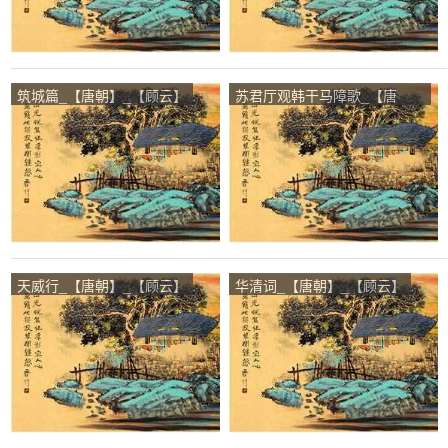
筑城篇_【唐朝】_【顾云】
苏君厅观韩干马障歌_【唐
朝】_【顾云】
天威行_【唐朝】_【顾云】
华清词_【唐朝】_【顾云】