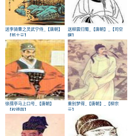
送李骑曹之灵武宁侍_【唐朝】
送柳震归蜀_【唐朝】_【司空
_【郎士元】
曙】
徐孺亭马上口号_【唐朝】
重别梦得_【唐朝】_【柳宗
_【权德舆】
元】