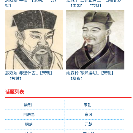
念奴娇·中秋_【宋朝】_【苏
江城子·乙卯正月二十日夜记梦
轼】
_【宋朝】_【苏轼】
念奴娇·赤壁怀古_【宋朝】
雨霖铃·寒蝉凄切_【宋朝】
_【苏轼】
_【柳永】
话题列表
唐朝
(41745)
宋朝
(20688)
白居易
(2664)
东风
(1544)
明朝
(1319)
元朝
(1199)