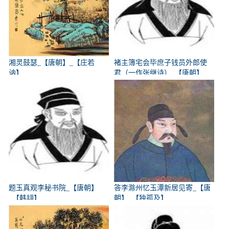
湘灵鼓瑟_【唐朝】_【庄若
褚主簿宅会毕庶子钱员外郎使
讷】
君（一作张继诗）_【唐朝】
_【韩翃】
题玉真观李秘书院_【唐朝】
答李滁州忆玉潭新居见寄_【唐
_【韩翃】
朝】_【独孤及】