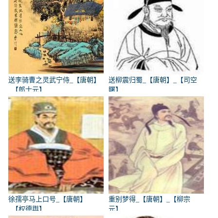
送李骑曹之灵武宁侍_【唐朝】
送柳震归蜀_【唐朝】_【司空
_【郎士元】
曙】
徐孺亭马上口号_【唐朝】
重别梦得_【唐朝】_【柳宗
_【权德舆】
元】