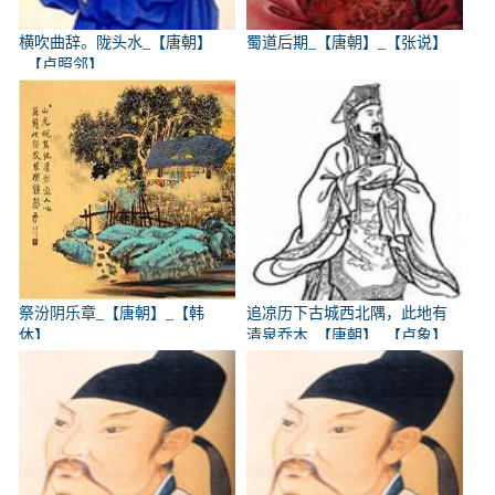
横吹曲辞。陇头水_【唐朝】
蜀道后期_【唐朝】_【张说】
_【卢照邻】
祭汾阴乐章_【唐朝】_【韩
追凉历下古城西北隅，此地有
休】
清泉乔木_【唐朝】_【卢象】