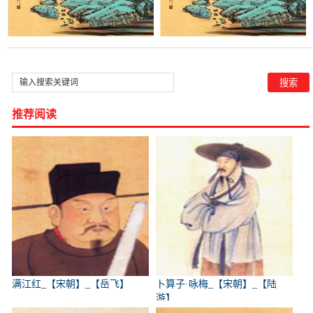
推荐阅读
满江红_【宋朝】_【岳飞】
卜算子·咏梅_【宋朝】_【陆
游】