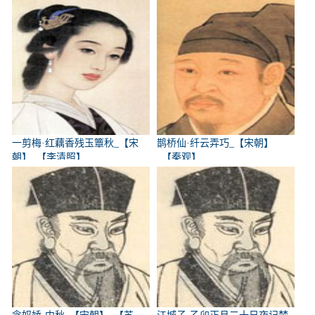
一剪梅·红藕香残玉簟秋_【宋
鹊桥仙·纤云弄巧_【宋朝】
朝】_【李清照】
_【秦观】