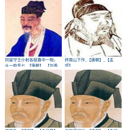
同留守王仆射各赋春中一物，
终南山下作_【唐朝】_【孟
从一韵至七_【唐朝】_【刘禹
郊】
锡】