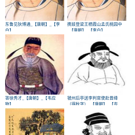
东鲁见狄博通_【唐朝】_【李
携妓登梁王栖霞山孟氏桃园中
白】
_【唐朝】_【李白】
答徐秀才_【唐朝】_【韦应
虢州后亭送李判官使赴晋绛
物】
（得秋字）_【唐朝】_【岑
参】