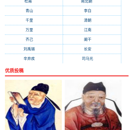
杜甫
(1197)
南北朝
(1061)
青山
(930)
李白
(929)
千里
(922)
清朝
(885)
万里
(880)
江南
(805)
齐己
(781)
阑干
(723)
刘禹锡
(719)
长安
(695)
辛弃疾
(631)
司马光
(601)
优质投稿