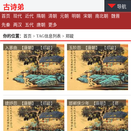
古诗弟
导航
首页
现代
近代
隋朝
清朝
元朝
明朝
宋朝
南北朝
魏晋
先秦
两汉
五代
唐朝
更多
你的位置：
首页
> TAG信息列表 > 郑鏦
入塞曲_【唐朝】_【郑鏦】
玉阶怨_【唐朝】_【郑鏦】
婕妤怨_【唐朝】_【郑鏦】
邯郸侠少年_【唐朝】_【郑
鏦】