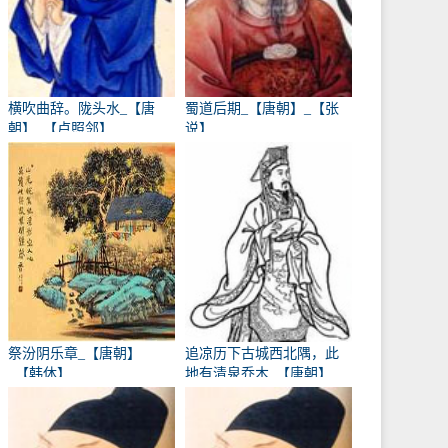
横吹曲辞。陇头水_【唐
蜀道后期_【唐朝】_【张
朝】_【卢照邻】
说】
祭汾阴乐章_【唐朝】
追凉历下古城西北隅，此
_【韩休】
地有清泉乔木_【唐朝】
_【卢象】