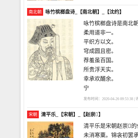
咏竹槟榔盘诗_【南北朝】_【沈约】
南北朝
咏竹槟榔盘诗是南北
柔用道非一。
平织方以文。
穹成圆且密。
荐羞虽百国。
所贵浮天实。
幸承欢醑余。
宁
发布时间：2020-04-26 09:53:38 
清平乐_【宋朝】_【赵崇】
宋朝
清平乐是宋朝赵崇
未消寒粟。锦衾初罢