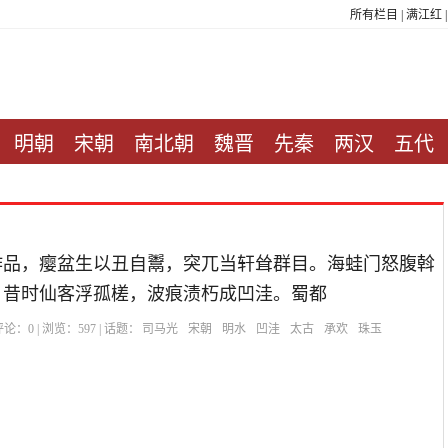
所有栏目
|
满江红
明朝
宋朝
南北朝
魏晋
先秦
两汉
五代
作品，瘿盆生以丑自鬻，突兀当轩耸群目。海蛙门怒腹斡
。昔时仙客浮孤槎，波痕渍朽成凹洼。蜀都
| 评论：
0
| 浏览：
597
| 话题：
司马光
宋朝
明水
凹洼
太古
承欢
珠玉