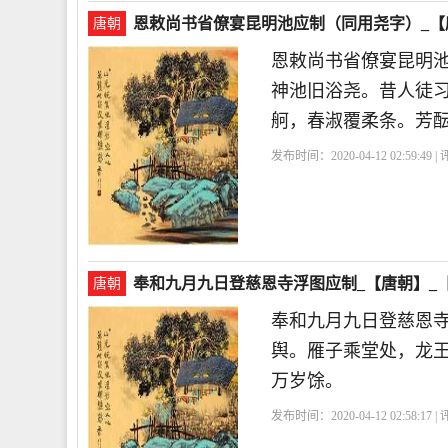
恩敕尚书省僚宴昆明池应制（同用尧字）_【
唐朝
恩敕尚书省僚宴昆明
神池旧浴尧。昔人徒
舸，春淑覆柔条。芳
发布时间：2020-04-12 02:59:49 
奉和九月九日登慈恩寺浮图应制_【唐朝】_
唐朝
奉和九月九日登慈恩
舆。雁子乘堂处，龙
万岁馀。
发布时间：2020-04-12 02:58:17 