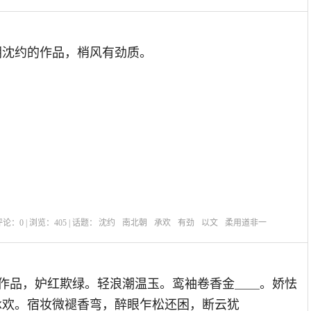
朝沈约的作品，梢风有劲质。
| 评论：
0
| 浏览：
405
| 话题：
沈约
南北朝
承欢
有劲
以文
柔用道非一
的作品，妒红欺绿。轻浪潮温玉。鸾袖卷香金＿＿。娇怯
承欢。宿妆微褪香弯，醉眼乍松还困，断云犹