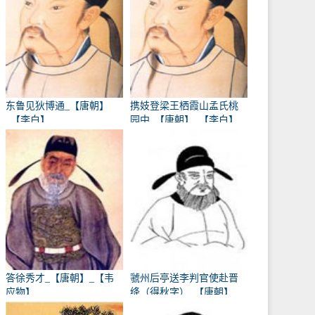
东鲁见狄博通_【唐朝】
携妓登梁王栖霞山孟氏桃
_【李白】
园中_【唐朝】_【李白】
答徐秀才_【唐朝】_【韦
虢州后亭送李判官使赴晋
应物】
绛（得秋字）_【唐朝】
_【岑参】