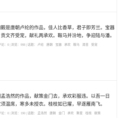
】
归觐是唐朝卢纶的作品，佳人比香草，君子即芳兰。宝器
。贡文齐受宠，献礼两承欢。鞍马并汾地，争迎陆与潘。
| 评论：
0
| 浏览：
998
| 话题：
卢纶
唐朝
宝器
承欢
鞍马
清音
受宠
朝孟浩然的作品，献策金门去，承欢彩服违。以吾一日
定须温席，寒多未授衣。桂枝如已擢，早逐雁南飞。
| 评论：
0
| 浏览：
190
| 话题：
孟浩然
唐朝
金门
承欢
聚星
桂枝
献策