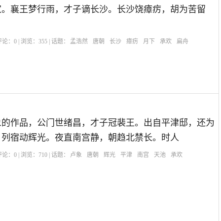
家。襄王梦行雨，才子谪长沙。长沙饶瘴疠，胡为苦留
| 评论：
0
| 浏览：
355
| 话题：
孟浩然
唐朝
长沙
瘴疠
月下
承欢
扁舟
象的作品，公门世绪昌，才子冠裴王。出自平津邸，还为
，列宿动辉光。夜直南宫静，朝趋北禁长。时人
| 评论：
0
| 浏览：
710
| 话题：
卢象
唐朝
辉光
平津
南宫
天池
承欢