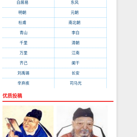
白居易
(2664)
东风
(1544)
明朝
(1319)
元朝
(1199)
杜甫
(1197)
南北朝
(1061)
青山
(930)
李白
(929)
千里
(922)
清朝
(885)
万里
(880)
江南
(805)
齐己
(781)
阑干
(723)
刘禹锡
(719)
长安
(695)
辛弃疾
(631)
司马光
(601)
优质投稿