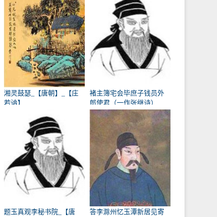
湘灵鼓瑟_【唐朝】_【庄
褚主簿宅会毕庶子钱员外
若讷】
郎使君（一作张继诗）
_【唐朝】_【韩翃】
题玉真观李秘书院_【唐
答李滁州忆玉潭新居见寄