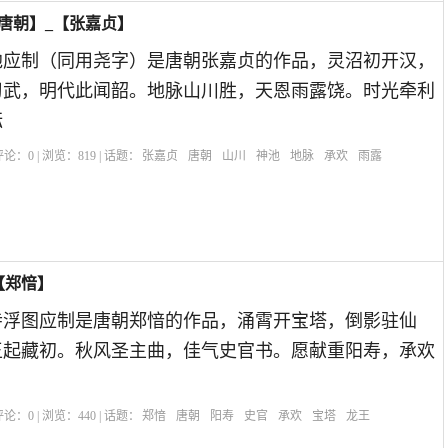
唐朝】_【张嘉贞】
池应制（同用尧字）是唐朝张嘉贞的作品，灵沼初开汉，
习武，明代此闻韶。地脉山川胜，天恩雨露饶。时光牵利
酝
| 评论：
0
| 浏览：
819
| 话题：
张嘉贞
唐朝
山川
神池
地脉
承欢
雨露
【郑愔】
寺浮图应制是唐朝郑愔的作品，涌霄开宝塔，倒影驻仙
王起藏初。秋风圣主曲，佳气史官书。愿献重阳寿，承欢
| 评论：
0
| 浏览：
440
| 话题：
郑愔
唐朝
阳寿
史官
承欢
宝塔
龙王