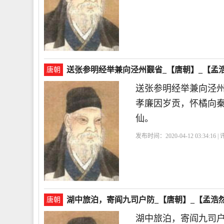
送张参明经举兼向泾州觐省_【唐朝】_【孟
唐朝
送张参明经举兼向泾
孝廉因岁贡，怀橘向秦
仙。
发布时间：2020-04-12 03:34:16 
句
湖中旅泊，寄阎九司户防_【唐朝】_【孟浩
唐朝
湖中旅泊，寄阎九司