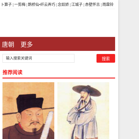
|
卜算子
|
一剪梅
|
鹊桥仙•纤云弄巧
|
念奴娇
|
江城子
|
赤壁怀古
|
雨霖铃
唐朝
更多
推荐阅读