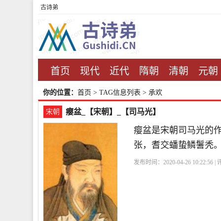
古诗弟
首页
现代
近代
隋朝
清朝
元朝
你的位置：
首页
> TAG信息列表 > 承欢
瘿盆_【宋朝】_【司马光】
宋朝
瘿盆是宋朝司马光的
张，耆交蟠蛰鳞鬐秃
发布时间：2020-04-26 10:22:56 