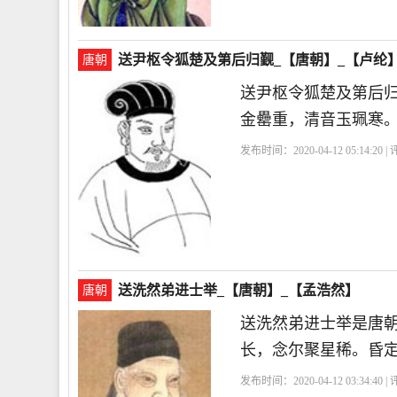
送尹枢令狐楚及第后归觐_【唐朝】_【卢纶
唐朝
送尹枢令狐楚及第后
金罍重，清音玉珮寒
发布时间：2020-04-12 05:14:20 
送洗然弟进士举_【唐朝】_【孟浩然】
唐朝
送洗然弟进士举是唐
长，念尔聚星稀。昏
发布时间：2020-04-12 03:34:40 