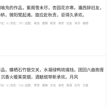
朝喻凫的作品，紫阁雪未尽，杏园花亦寒。灞西辞旧友，
啼枿，微阳鹭起滩。旋应赴秋贡，讵得久承欢。
| 评论：
0
| 浏览：
707
| 话题：
喻凫
唐朝
新安
承欢
旧友
未尽
细雨
作品，蝶栖石竹银交关，水凝绿鸭琉璃钱。团回六曲抱膏
。沉香火暖茱萸烟，酒觥绾带新承欢。月风
| 评论：
0
| 浏览：
534
| 话题：
李贺
唐朝
交关
承欢
茱萸
石竹
沉香