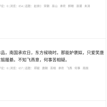
| 评论：
0
| 浏览：
854
| 话题：
赵崇
宋朝
巫山
承欢
醉眼
浪潮
未消
作品，南国承欢日，东方候晓时。那能妒褒姒，只爱笑唐
丝锻履綦。不知飞燕意，何事苦相疑。
| 评论：
0
| 浏览：
657
| 话题：
郑鏦
唐朝
苦相
承欢
飞燕
何事
南国