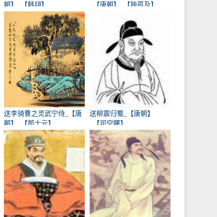
朝】_【韩翃】
_【唐朝】_【独孤及】
送李骑曹之灵武宁侍_【唐
送柳震归蜀_【唐朝】
朝】_【郎士元】
_【司空曙】