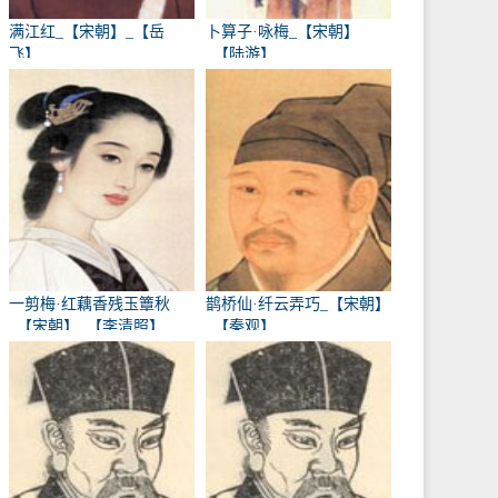
满江红_【宋朝】_【岳
卜算子·咏梅_【宋朝】
飞】
_【陆游】
一剪梅·红藕香残玉簟秋
鹊桥仙·纤云弄巧_【宋朝】
_【宋朝】_【李清照】
_【秦观】