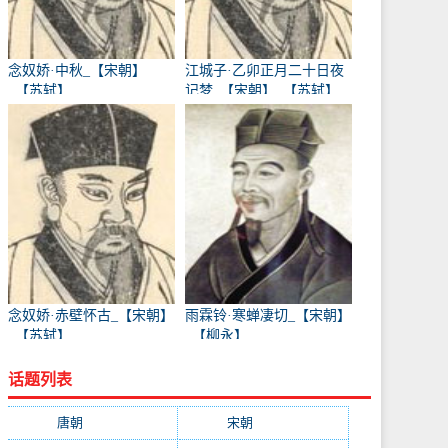
念奴娇·中秋_【宋朝】
江城子·乙卯正月二十日夜
_【苏轼】
记梦_【宋朝】_【苏轼】
念奴娇·赤壁怀古_【宋朝】
雨霖铃·寒蝉凄切_【宋朝】
_【苏轼】
_【柳永】
话题列表
唐朝
(41745)
宋朝
(20688)