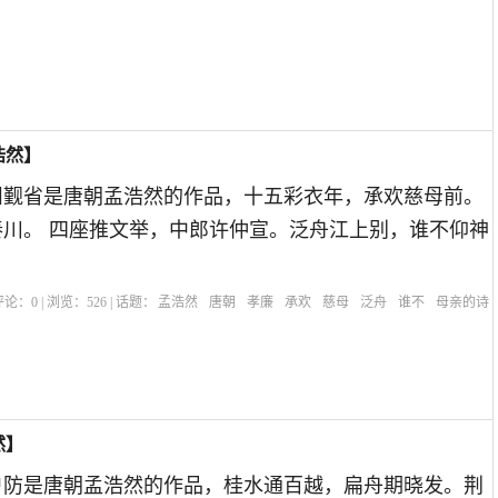
浩然】
州觐省是唐朝孟浩然的作品，十五彩衣年，承欢慈母前。
川。 四座推文举，中郎许仲宣。泛舟江上别，谁不仰神
| 评论：
0
| 浏览：
526
| 话题：
孟浩然
唐朝
孝廉
承欢
慈母
泛舟
谁不
母亲的诗
然】
户防是唐朝孟浩然的作品，桂水通百越，扁舟期晓发。荆