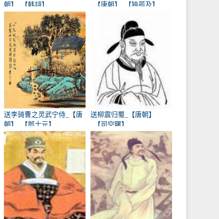
朝】_【韩翃】
_【唐朝】_【独孤及】
送李骑曹之灵武宁侍_【唐
送柳震归蜀_【唐朝】
朝】_【郎士元】
_【司空曙】