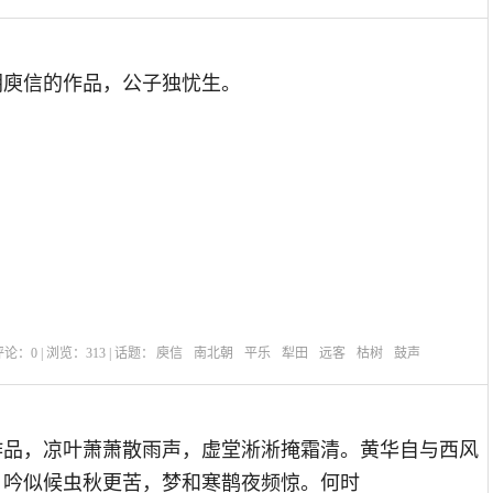
朝庾信的作品，公子独忧生。
| 评论：
0
| 浏览：
313
| 话题：
庾信
南北朝
平乐
犁田
远客
枯树
鼓声
作品，凉叶萧萧散雨声，虚堂淅淅掩霜清。黄华自与西风
。吟似候虫秋更苦，梦和寒鹊夜频惊。何时