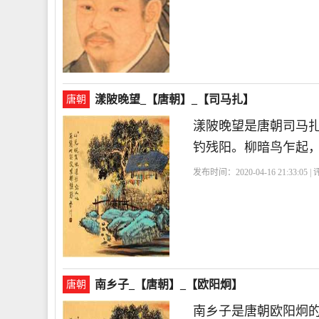
漾陂晚望_【唐朝】_【司马扎】
唐朝
漾陂晚望是唐朝司马
钓残阳。柳暗鸟乍起
发布时间：2020-04-16 21:33:05 
南乡子_【唐朝】_【欧阳炯】
唐朝
南乡子是唐朝欧阳炯