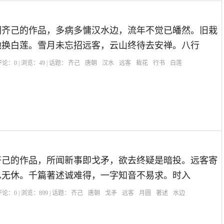
朝齐己的作品，多病多慵汉水边，流年不觉已皤然。旧栽
池换白莲。雪月未忘招远客，云山终待去安禅。八行
| 评论：
0
| 浏览：
49
| 话题：
齐己
唐朝
汉水
远客
栽花
行书
白莲
齐己的作品，所闻新事即戈矛，欲去终疑是暗投。远客寄
总无休。千篇著述诚难得，一字知音不易求。时入
| 评论：
0
| 浏览：
899
| 话题：
齐己
唐朝
戈矛
远客
月圆
著述
水边