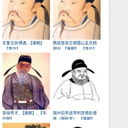
东鲁见狄博通_【唐朝】
携妓登梁王栖霞山孟氏桃
_【李白】
园中_【唐朝】_【李白】
答徐秀才_【唐朝】_【韦
虢州后亭送李判官使赴晋
应物】
绛（得秋字）_【唐朝】
_【岑参】