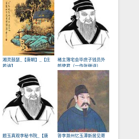
湘灵鼓瑟_【唐朝】_【庄
褚主簿宅会毕庶子钱员外
若讷】
郎使君（一作张继诗）
_【唐朝】_【韩翃】
题玉真观李秘书院_【唐
答李滁州忆玉潭新居见寄