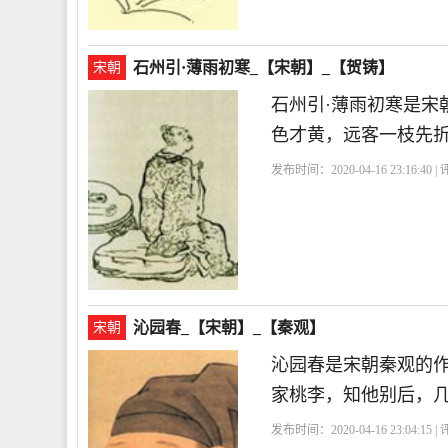
石州引·薄雨初寒_【宋朝】_【贺铸】
宋朝
石州引·薄雨初寒是宋
色才黄，远客一枝先
发布时间：2020-04-16 23:16:40 
首
沁园春_【宋朝】_【秦观】
宋朝
沁园春是宋朝秦观的
家桃李，知他别后，
发布时间：2020-04-16 23:04:15 