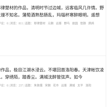
耶律楚材的作品，清明时节过边城，远客临风几许情。野
烂熳不知名。蒲萄酒熟愁肠乱，玛瑙杯寒醉眼明。遥想
| 评论：
0
| 浏览：
811
| 话题：
耶律楚材
元朝
远客
野鸟
故园
愁肠
鹧鸪
的作品，极目江湖水浸云。不堪回首洛阳春。天津帐饮凌
人。穿绣陌，踏香尘。满城沈醉管弦声。如今
| 评论：
0
| 浏览：
237
| 话题：
朱敦儒
宋朝
花市
远客
满城
太平
洛阳