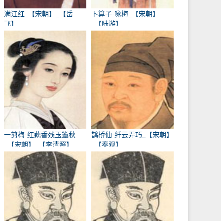
满江红_【宋朝】_【岳
卜算子·咏梅_【宋朝】
飞】
_【陆游】
一剪梅·红藕香残玉簟秋
鹊桥仙·纤云弄巧_【宋朝】
_【宋朝】_【李清照】
_【秦观】