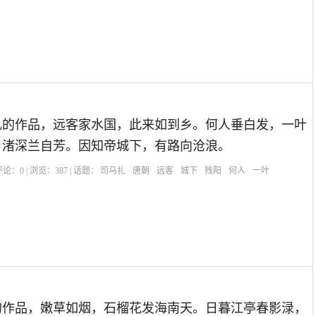
扎的作品，远客家水国，此来如到乡。何人垂白发，一叶
，渚深兰自芳。因知帝城下，有路向沧浪。
| 评论：
0
| 浏览：
387
| 话题：
司马扎
唐朝
远客
城下
残阳
何人
一叶
的作品，嫩草如烟，石榴花发海南天。日暮江亭春影渌，