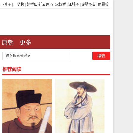
|
卜算子
|
一剪梅
|
鹊桥仙•纤云弄巧
|
念奴娇
|
江城子
|
赤壁怀古
|
雨霖铃
唐朝
更多
推荐阅读