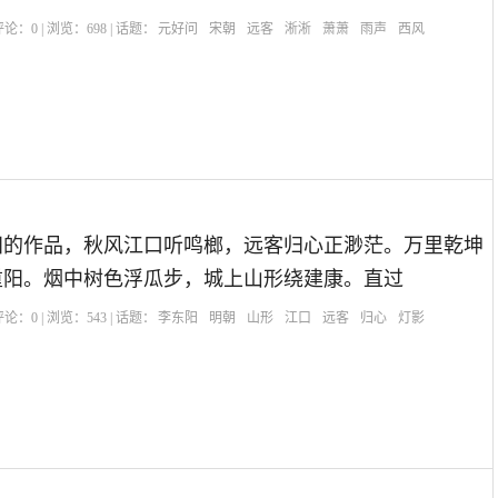
| 评论：
0
| 浏览：
698
| 话题：
元好问
宋朝
远客
淅淅
萧萧
雨声
西风
阳的作品，秋风江口听鸣榔，远客归心正渺茫。万里乾坤
重阳。烟中树色浮瓜步，城上山形绕建康。直过
| 评论：
0
| 浏览：
543
| 话题：
李东阳
明朝
山形
江口
远客
归心
灯影