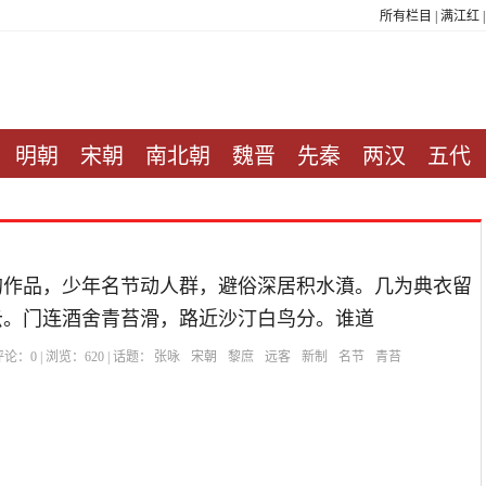
所有栏目
|
满江红
明朝
宋朝
南北朝
魏晋
先秦
两汉
五代
的作品，少年名节动人群，避俗深居积水濆。几为典衣留
云。门连酒舍青苔滑，路近沙汀白鸟分。谁道
| 评论：
0
| 浏览：
620
| 话题：
张咏
宋朝
黎庶
远客
新制
名节
青苔