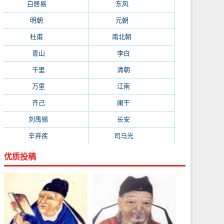
白居易
(2664)
东风
(1544)
明朝
(1319)
元朝
(1199)
杜甫
(1197)
南北朝
(1061)
青山
(930)
李白
(929)
千里
(922)
清朝
(885)
万里
(880)
江南
(805)
齐己
(781)
阑干
(723)
刘禹锡
(719)
长安
(695)
辛弃疾
(631)
司马光
(601)
优质投稿