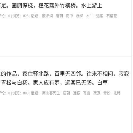
不足。画舸停桡，槿花篱外竹横桥。水上游上
| 评论：
0
| 浏览：
825
| 话题：
欧阳炯
唐朝
南中
桄榔
木兰
远客
石榴花
生的作品，家住驿北路，百里无四邻。往来不相问，寂寂
，青松与白杨。家人应有梦，远客已无肠。白草
| 评论：
0
| 浏览：
893
| 话题：
商山客死生
唐朝
远客
寒露
寂寂
青松
北路