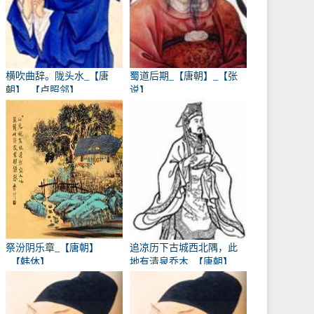
横吹曲辞。陇头水_【唐
蜀道后期_【唐朝】_【张
朝】_【卢照邻】
说】
祭汾阴乐章_【唐朝】
追凉历下古城西北隅，此
_【韩休】
地有清泉乔木_【唐朝】
_【卢象】