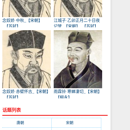
念奴娇·中秋_【宋朝】
江城子·乙卯正月二十日夜
_【苏轼】
记梦_【宋朝】_【苏轼】
念奴娇·赤壁怀古_【宋朝】
雨霖铃·寒蝉凄切_【宋朝】
_【苏轼】
_【柳永】
话题列表
唐朝
(41745)
宋朝
(20688)