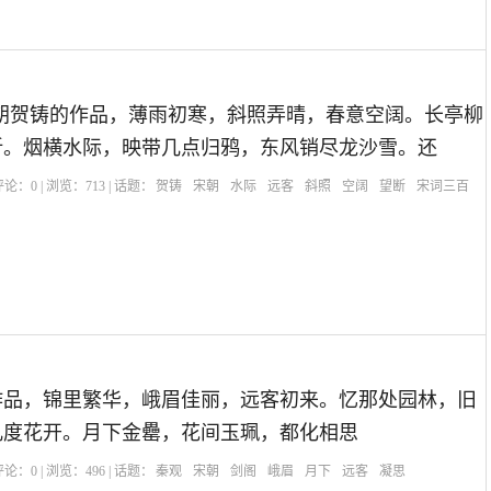
朝贺铸的作品，薄雨初寒，斜照弄晴，春意空阔。长亭柳
折。烟横水际，映带几点归鸦，东风销尽龙沙雪。还
| 评论：
0
| 浏览：
713
| 话题：
贺铸
宋朝
水际
远客
斜照
空阔
望断
宋词三百
作品，锦里繁华，峨眉佳丽，远客初来。忆那处园林，旧
几度花开。月下金罍，花间玉珮，都化相思
| 评论：
0
| 浏览：
496
| 话题：
秦观
宋朝
剑阁
峨眉
月下
远客
凝思