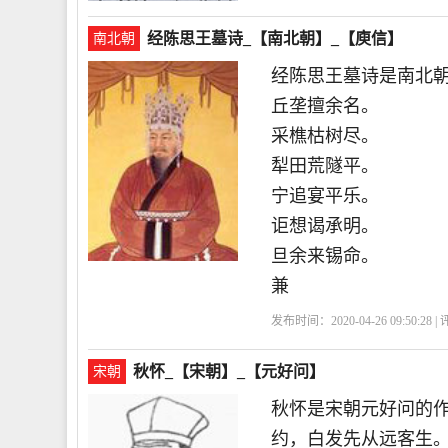
经陈思王墓诗_【南北朝】_【庾信】
南北朝
经陈思王墓诗是南北
丘垄擅余名。
采樵枯树尽。
犁田荒隧平。
宁追宴平乐。
讵想谒承明。
旦余来锡命。
兼
发布时间：2020-04-26 09:50:28 
秋怀_【宋朝】_【元好问】
宋朝
秋怀是宋朝元好问的
约，白发先从远客生