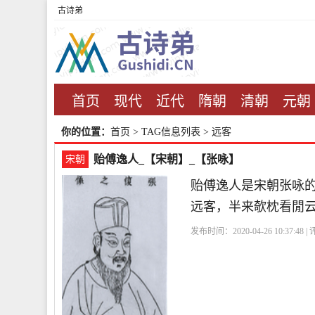
古诗弟
首页
现代
近代
隋朝
清朝
元朝
你的位置：
首页
> TAG信息列表 > 远客
贻傅逸人_【宋朝】_【张咏】
宋朝
贻傅逸人是宋朝张咏
远客，半来欹枕看閒
发布时间：2020-04-26 10:37:48 