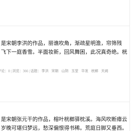
）是宋朝李洪的作品，丽谯吹角，渐疏星明澹，帘筛残
，飞下一庭香雪。半面妆新，回风舞困，此况真奇绝。桄
| 评论：
0
| 浏览：
366
| 话题：
李洪
宋朝
山阴
玉堂
华发
桄榔
天阙
】
）是宋朝张元干的作品，榕叶桄榔驿枕溪。海风吹断瘴云
。岁晚可堪归梦远，愁深偏恨得书稀。荒庭日脚又垂西。