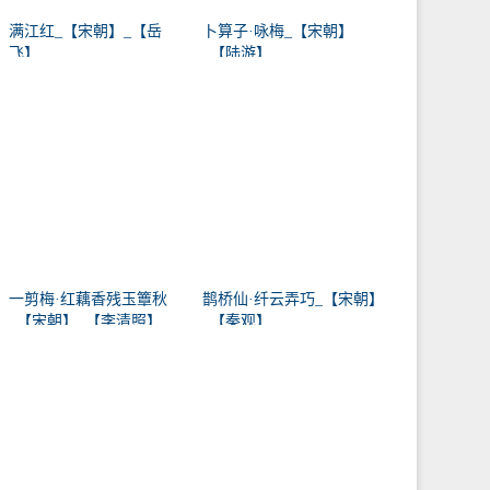
满江红_【宋朝】_【岳
卜算子·咏梅_【宋朝】
飞】
_【陆游】
一剪梅·红藕香残玉簟秋
鹊桥仙·纤云弄巧_【宋朝】
_【宋朝】_【李清照】
_【秦观】