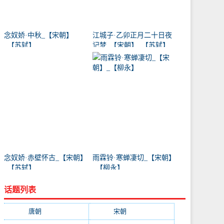
念奴娇·中秋_【宋朝】
江城子·乙卯正月二十日夜
_【苏轼】
记梦_【宋朝】_【苏轼】
念奴娇·赤壁怀古_【宋朝】
雨霖铃·寒蝉凄切_【宋朝】
_【苏轼】
_【柳永】
话题列表
唐朝
(41745)
宋朝
(20688)