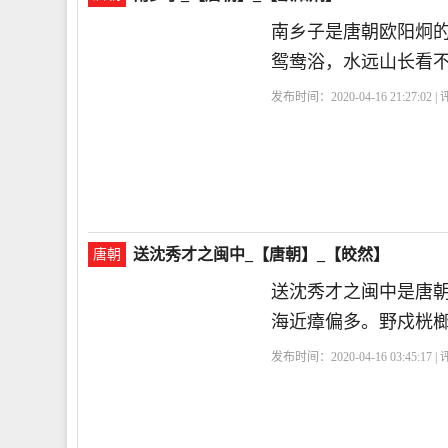
南乡子是唐朝欧阳炯
鸳鸯浴，水远山长看
发布时间：2020-04-16 21:27:02 
送沈秀才之闽中_【唐朝】_【皎然】
唐朝
送沈秀才之闽中是唐
海近瘴偏多。野戍桄
发布时间：2020-04-16 03:45:17 