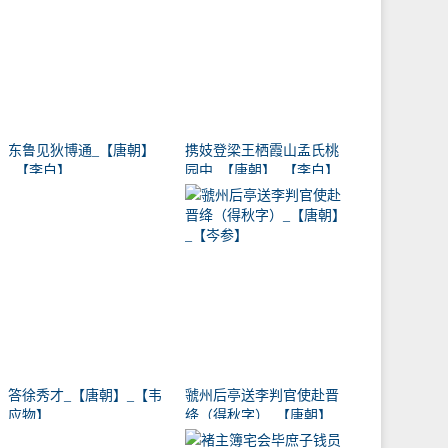
东鲁见狄博通_【唐朝】
携妓登梁王栖霞山孟氏桃
_【李白】
园中_【唐朝】_【李白】
答徐秀才_【唐朝】_【韦
虢州后亭送李判官使赴晋
应物】
绛（得秋字）_【唐朝】
_【岑参】