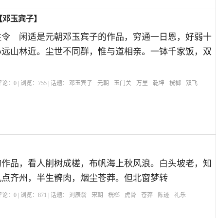
【邓玉宾子】
胜令 闲适是元朝邓玉宾子的作品，穷通一日恩，好弱十
心远山林近。尘世不同群，惟与道相亲。一钵千家饭，双
| 评论：
0
| 浏览：
755
| 话题：
邓玉宾子
元朝
玉门关
万里
乾坤
桄榔
双飞
的作品，看人削树成槎，布帆海上秋风浪。白头坡老，知
九点齐州，半生髀肉，烟尘苍莽。但北窗梦转
| 评论：
0
| 浏览：
871
| 话题：
刘辰翁
宋朝
桄榔
虎骨
苍莽
陈迹
礼乐