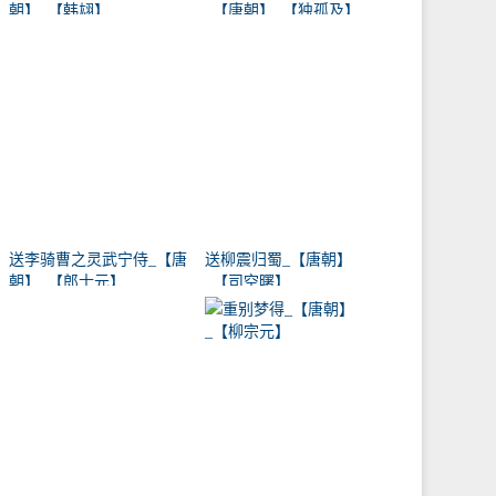
朝】_【韩翃】
_【唐朝】_【独孤及】
送李骑曹之灵武宁侍_【唐
送柳震归蜀_【唐朝】
朝】_【郎士元】
_【司空曙】