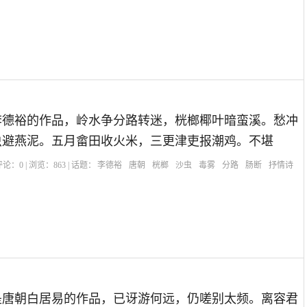
李德裕的作品，岭水争分路转迷，桄榔椰叶暗蛮溪。愁冲
虫避燕泥。五月畲田收火米，三更津吏报潮鸡。不堪
| 评论：
0
| 浏览：
863
| 话题：
李德裕
唐朝
桄榔
沙虫
毒雾
分路
肠断
抒情诗
是唐朝白居易的作品，已讶游何远，仍嗟别太频。离容君