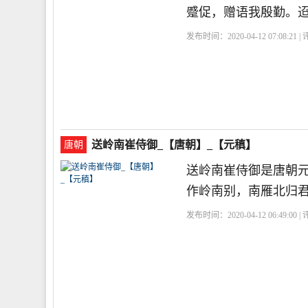
蹙促，赠语我殷勤。迢
发布时间：2020-04-12 07:08:21 
送岭南崔侍御_【唐朝】_【元稹】
唐朝
送岭南崔侍御是唐朝
作岭南别，南雁北归
发布时间：2020-04-12 06:49:00 