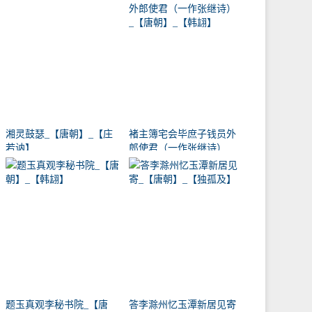
湘灵鼓瑟_【唐朝】_【庄
褚主簿宅会毕庶子钱员外
若讷】
郎使君（一作张继诗）
_【唐朝】_【韩翃】
题玉真观李秘书院_【唐
答李滁州忆玉潭新居见寄