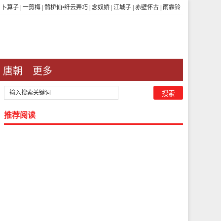
|
卜算子
|
一剪梅
|
鹊桥仙•纤云弄巧
|
念奴娇
|
江城子
|
赤壁怀古
|
雨霖铃
唐朝
更多
推荐阅读