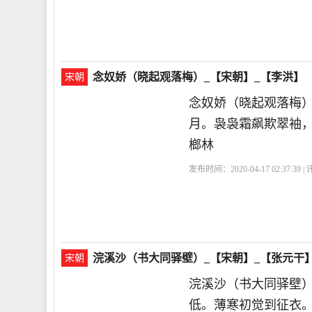
念奴娇（晓起观落梅）_【宋朝】_【李洪】
宋朝
念奴娇（晓起观落梅
月。袅袅霜飙欺翠袖
榔林
发布时间：2020-04-17 02:37:39 
浣溪沙（书大同驿壁）_【宋朝】_【张元干
宋朝
浣溪沙（书大同驿壁
低。薄寒初觉到征衣