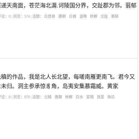
递天南面，苍茫海北漘.诃陵国分界，交趾郡为邻。蓊郁
| 评论：
0
| 浏览：
574
| 话题：
白居易
唐朝
白首
温暾
桄榔
交趾
蓊郁
元稹的作品，我是北人长北望，每嗟南雁更南飞。君今又
君未归。洞主参承惊豸角，岛夷安集慕霜威。黄家
| 评论：
0
| 浏览：
970
| 话题：
元稹
唐朝
桄榔
白水
家贼
我是
珠玑