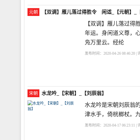
【双调】雁儿落过得胜令 闲适_【元朝】_
元朝
【双调】雁儿落过得
年运。身闲道义尊，
凫万里云。经纶
发布时间：2020-04-26 08:46:20 
水龙吟_【宋朝】_【刘辰翁】
宋朝
水龙吟是宋朝刘辰翁
津水手，倚桄榔杖。
发布时间：2020-04-17 06:23:11 