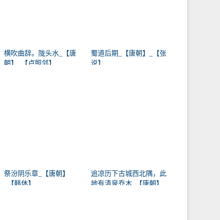
横吹曲辞。陇头水_【唐
蜀道后期_【唐朝】_【张
朝】_【卢照邻】
说】
祭汾阴乐章_【唐朝】
追凉历下古城西北隅，此
_【韩休】
地有清泉乔木_【唐朝】
_【卢象】