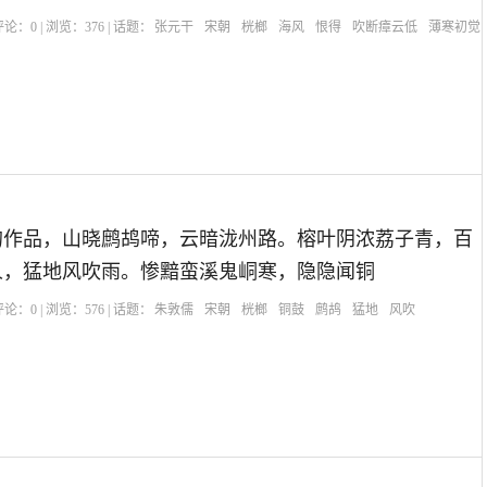
| 评论：
0
| 浏览：
376
| 话题：
张元干
宋朝
桄榔
海风
恨得
吹断瘴云低
薄寒初觉
的作品，山晓鹧鸪啼，云暗泷州路。榕叶阴浓荔子青，百
人，猛地风吹雨。惨黯蛮溪鬼峒寒，隐隐闻铜
| 评论：
0
| 浏览：
576
| 话题：
朱敦儒
宋朝
桄榔
铜鼓
鹧鸪
猛地
风吹