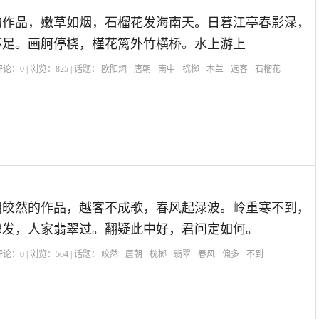
的作品，嫩草如烟，石榴花发海南天。日暮江亭春影渌，
不足。画舸停桡，槿花篱外竹横桥。水上游上
| 评论：
0
| 浏览：
825
| 话题：
欧阳炯
唐朝
南中
桄榔
木兰
远客
石榴花
朝皎然的作品，越客不成歌，春风起渌波。岭重寒不到，
榔发，人家翡翠过。翻疑此中好，君问定如何。
| 评论：
0
| 浏览：
564
| 话题：
皎然
唐朝
桄榔
翡翠
春风
偏多
不到