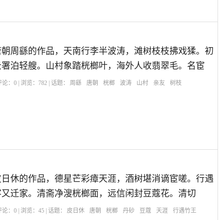
唐朝周繇的作品，天南行李半波涛，滩树枝枝拂戏猱。初
云署泊轻艘。山村象踏桄榔叶，海外人收翡翠毛。名宦
| 评论：
0
| 浏览：
782
| 话题：
周繇
唐朝
桄榔
波涛
山村
亲友
树枝
皮日休的作品，德星芒彩瘴天涯，酒树堪消谪宦嗟。行遇
客又迁家。清斋净溲桄榔面，远信闲封豆蔻花。清切
| 评论：
0
| 浏览：
45
| 话题：
皮日休
唐朝
桄榔
丹砂
豆蔻
天涯
行遇竹王