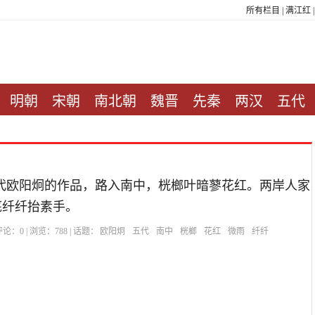
所有栏目
|
满江红
明朝
宋朝
南北朝
魏晋
先秦
两汉
五代
代欧阳炯的作品，路入南中，桄榔叶暗蓼花红。两岸人家
底纤纤抬素手。
| 评论：
0
| 浏览：
788
| 话题：
欧阳炯
五代
南中
桄榔
花红
微雨
纤纤