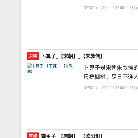
发布时间：2020-04-17 00:52:24 
到征衣
卜算子_【宋朝】_【朱敦儒】
宋朝
卜算子是宋朝朱敦儒
尺桄榔树。尽日不逢
发布时间：2020-04-17 00:14:02 
南乡子_【唐朝】_【欧阳炯】
唐朝