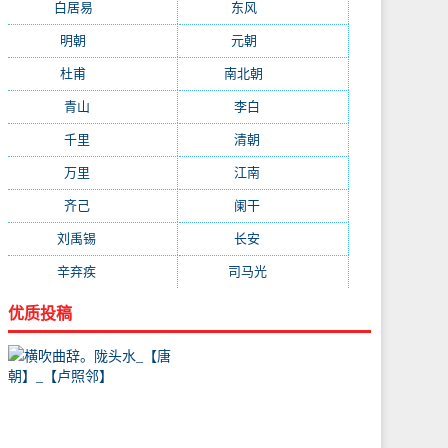
白居易
(2664)
东风
(1544)
明朝
(1319)
元朝
(1199)
杜甫
(1197)
南北朝
(1061)
青山
(930)
李白
(929)
千里
(922)
清朝
(885)
万里
(880)
江南
(805)
齐己
(781)
阑干
(723)
刘禹锡
(719)
长安
(695)
辛弃疾
(631)
司马光
(601)
优质投稿