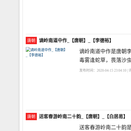
谪岭南道中作_【唐朝】_【李德裕】
唐朝
谪岭南道中作是唐朝
毒雾逢蛇草，畏落沙
发布时间：2020-04-15 23:04:10 
句
送客春游岭南二十韵_【唐朝】_【白居易】
唐朝
送客春游岭南二十韵