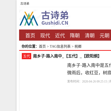
古诗弟
首页
现代
近代
隋朝
清朝
元朝
你的位置：
首页
> TAG信息列表 > 桄榔
南乡子·路入南中_【五代】_【欧阳炯】
五代
南乡子·路入南中是五
微雨后，收红豆，树
发布时间：2020-04-26 09:25:15 