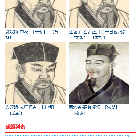
念奴娇·中秋_【宋朝】_【苏
江城子·乙卯正月二十日夜记梦
轼】
_【宋朝】_【苏轼】
念奴娇·赤壁怀古_【宋朝】
雨霖铃·寒蝉凄切_【宋朝】
_【苏轼】
_【柳永】
话题列表