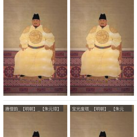
赓僧韵_【明朝】_【朱元璋】
宝光废塔_【明朝】_【朱元
璋】