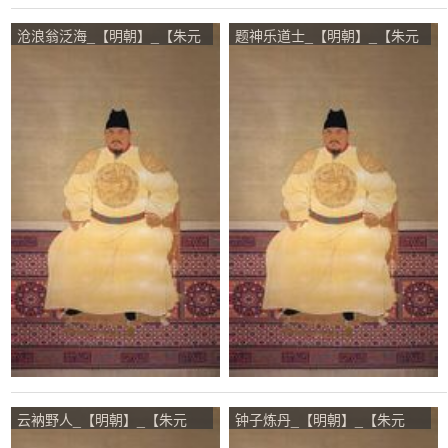
沧浪翁泛海_【明朝】_【朱元
题神乐道士_【明朝】_【朱元
璋】
璋】
云衲野人_【明朝】_【朱元
钟子炼丹_【明朝】_【朱元
璋】
璋】