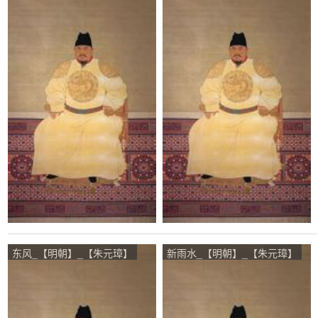
东风_【明朝】_【朱元璋】
新雨水_【明朝】_【朱元璋】