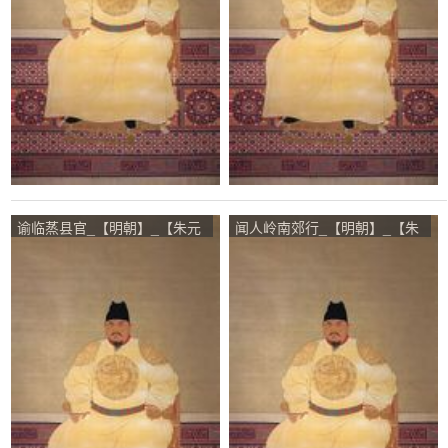
谕临蒸县官_【明朝】_【朱元
闻人岭南郊行_【明朝】_【朱
璋】
元璋】