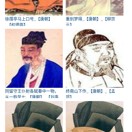
徐孺亭马上口号_【唐朝】
重别梦得_【唐朝】_【柳宗
_【权德舆】
元】
同留守王仆射各赋春中一物，
终南山下作_【唐朝】_【孟
从一韵至七_【唐朝】_【刘禹
郊】
锡】