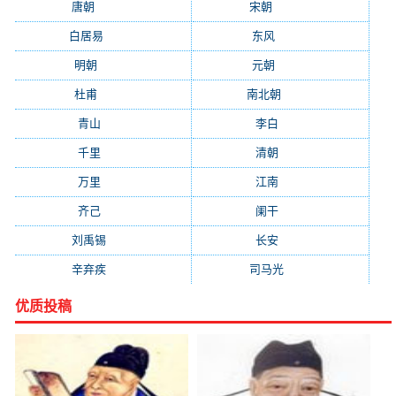
唐朝
(41745)
宋朝
(20688)
白居易
(2664)
东风
(1544)
明朝
(1319)
元朝
(1199)
杜甫
(1197)
南北朝
(1061)
青山
(930)
李白
(929)
千里
(922)
清朝
(885)
万里
(880)
江南
(805)
齐己
(781)
阑干
(723)
刘禹锡
(719)
长安
(695)
辛弃疾
(631)
司马光
(601)
优质投稿