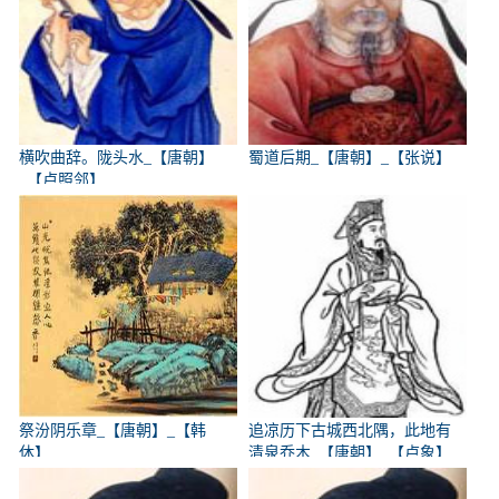
横吹曲辞。陇头水_【唐朝】
蜀道后期_【唐朝】_【张说】
_【卢照邻】
祭汾阴乐章_【唐朝】_【韩
追凉历下古城西北隅，此地有
休】
清泉乔木_【唐朝】_【卢象】