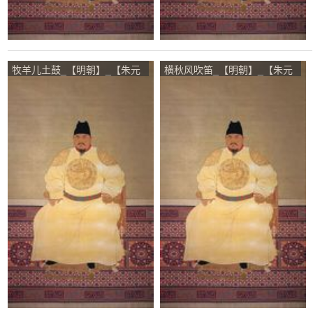
牧羊儿土鼓_【明朝】_【朱元
横秋风吹笛_【明朝】_【朱元
璋】
璋】