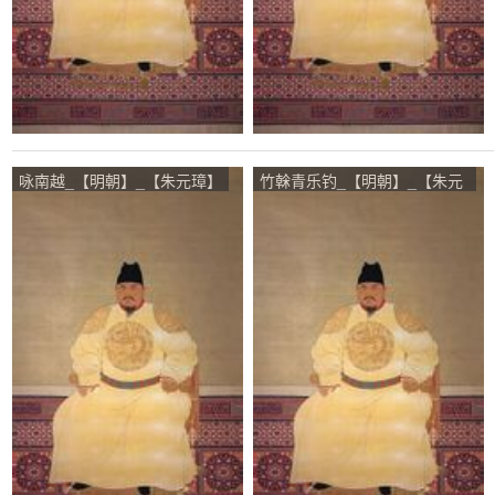
咏南越_【明朝】_【朱元璋】
竹榦青乐钓_【明朝】_【朱元
璋】