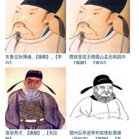
东鲁见狄博通_【唐朝】_【李
携妓登梁王栖霞山孟氏桃园中
白】
_【唐朝】_【李白】
答徐秀才_【唐朝】_【韦应
虢州后亭送李判官使赴晋绛