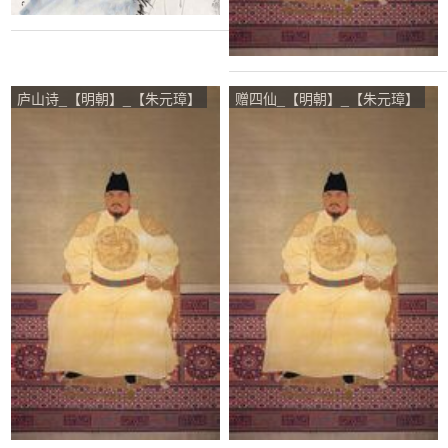
庐山诗_【明朝】_【朱元璋】
赠四仙_【明朝】_【朱元璋】