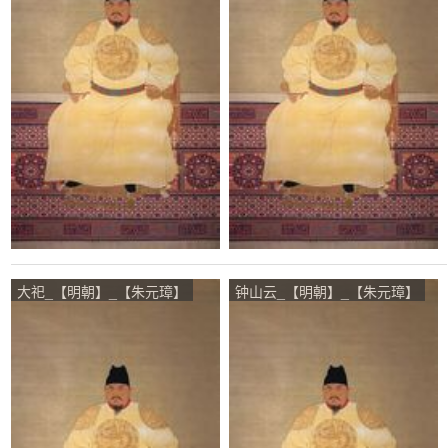
大祀_【明朝】_【朱元璋】
钟山云_【明朝】_【朱元璋】