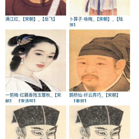
满江红_【宋朝】_【岳飞】
卜算子·咏梅_【宋朝】_【陆
游】
一剪梅·红藕香残玉簟秋_【宋
鹊桥仙·纤云弄巧_【宋朝】
朝】_【李清照】
_【秦观】