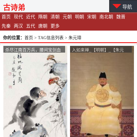
古诗弟
导航
首页
现代
近代
隋朝
清朝
元朝
明朝
宋朝
南北朝
魏晋
先秦
两汉
五代
唐朝
更多
你的位置：
首页
> TAG信息列表 > 朱元璋
杀尽江南百万兵，腰间宝剑血
入如来禅_【明朝】_【朱元
犹腥。_【明朝】_【朱元璋】
璋】