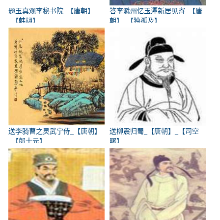
题玉真观李秘书院_【唐朝】
答李滁州忆玉潭新居见寄_【唐
_【韩翃】
朝】_【独孤及】
送李骑曹之灵武宁侍_【唐朝】
送柳震归蜀_【唐朝】_【司空
_【郎士元】
曙】