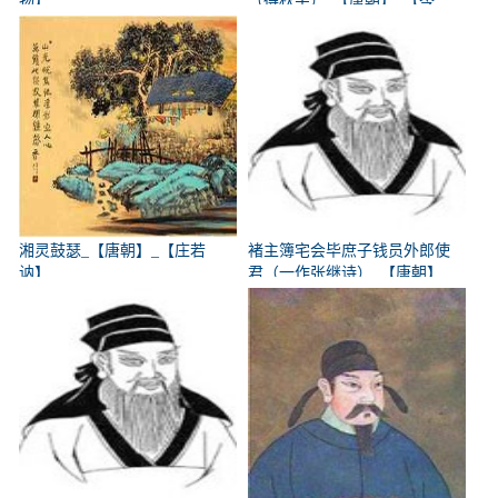
物】
（得秋字）_【唐朝】_【岑
参】
湘灵鼓瑟_【唐朝】_【庄若
褚主簿宅会毕庶子钱员外郎使
讷】
君（一作张继诗）_【唐朝】
_【韩翃】