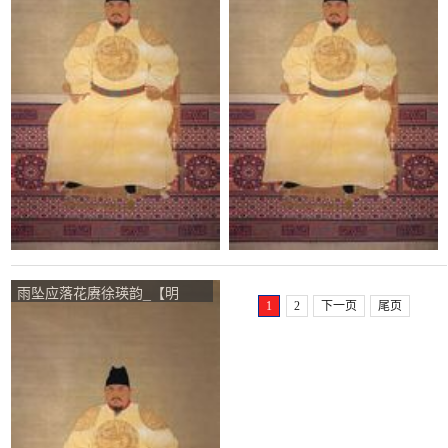
雨坠应落花赓徐瑛韵_【明
1
2
下一页
尾页
朝】_【朱元璋】