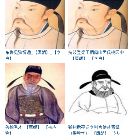
东鲁见狄博通_【唐朝】_【李
携妓登梁王栖霞山孟氏桃园中
白】
_【唐朝】_【李白】
答徐秀才_【唐朝】_【韦应
虢州后亭送李判官使赴晋绛
物】
（得秋字）_【唐朝】_【岑