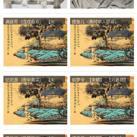
满庭芳（戊戍自寿）_【宋
摸鱼儿（黄时中入郡幕）
朝】_【程必】
_【宋朝】_【静山】
忆旧游（雨中海棠）_【宋
如梦令_【宋朝】_【刘景翔】
朝】_【彭泰翁】