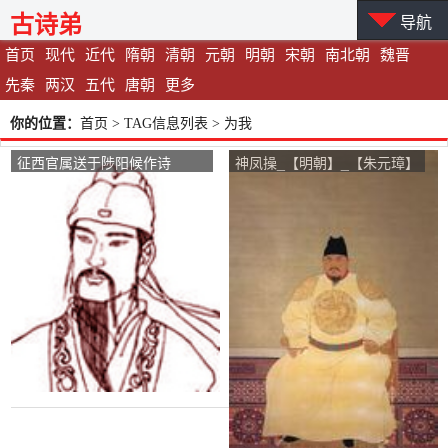
古诗弟
导航
首页
现代
近代
隋朝
清朝
元朝
明朝
宋朝
南北朝
魏晋
先秦
两汉
五代
唐朝
更多
你的位置：
首页
> TAG信息列表 > 为我
征西官属送于陟阳候作诗
神凤操_【明朝】_【朱元璋】
_【魏晋】_【孙楚】