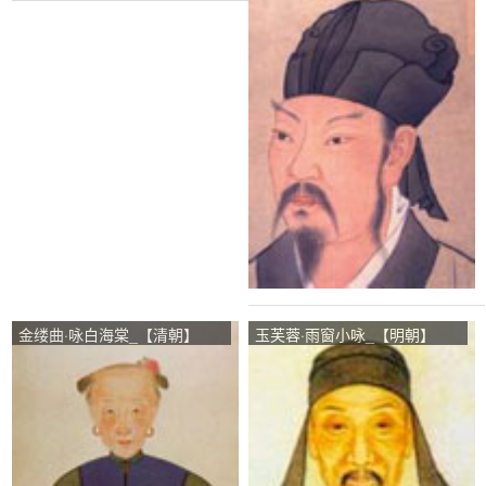
_【韩愈】
金缕曲·咏白海棠_【清朝】
玉芙蓉·雨窗小咏_【明朝】
_【顾太清】
_【沈自晋】