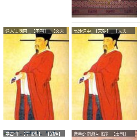
送人往湖南 _【宋朝】_【文天
高沙道中_【宋朝】_【文天
祥】
祥】
学古诗_【南北朝】_【鲍照】
送董邵南游河北序_【唐朝】