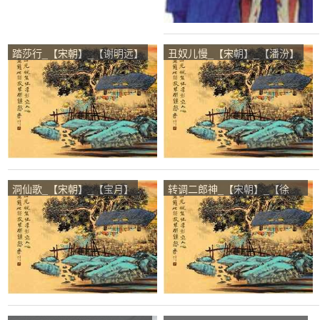
踏莎行_【宋朝】_【谢明远】
丑奴儿慢_【宋朝】_【潘汾】
洞仙歌_【宋朝】_【宝月】
转调二郎神_【宋朝】_【徐
伸】