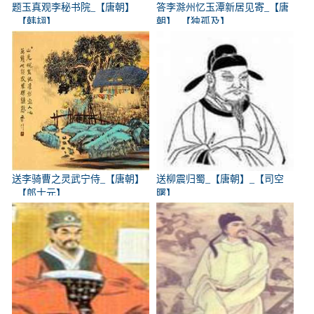
题玉真观李秘书院_【唐朝】
答李滁州忆玉潭新居见寄_【唐
_【韩翃】
朝】_【独孤及】
送李骑曹之灵武宁侍_【唐朝】
送柳震归蜀_【唐朝】_【司空
_【郎士元】
曙】