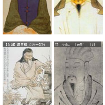
【双调】庆宣和_春思一架残
饮山亭雨后_【元朝】_【刘
_【元朝】_【张可久】
因】