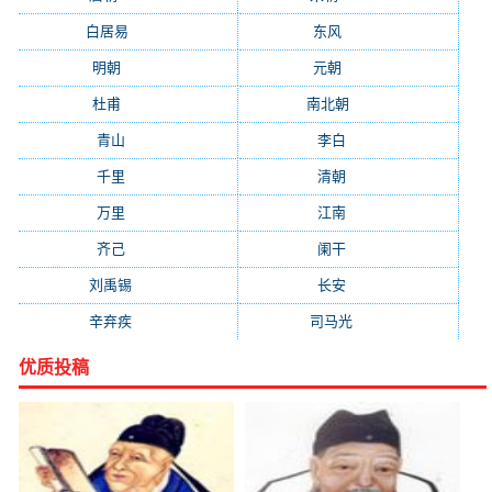
白居易
(2664)
东风
(1544)
明朝
(1319)
元朝
(1199)
杜甫
(1197)
南北朝
(1061)
青山
(930)
李白
(929)
千里
(922)
清朝
(885)
万里
(880)
江南
(805)
齐己
(781)
阑干
(723)
刘禹锡
(719)
长安
(695)
辛弃疾
(631)
司马光
(601)
优质投稿