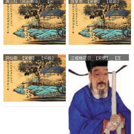
满江红（风前断笛）_【宋
感皇恩_【宋朝】_【葛郯】
朝】_【戴山隐】
洞仙歌_【宋朝】_【仲殊】
江城梅花引_【宋朝】_【王
观】