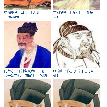
徐孺亭马上口号_【唐朝】
重别梦得_【唐朝】_【柳宗
_【权德舆】
元】
同留守王仆射各赋春中一物，
终南山下作_【唐朝】_【孟
从一韵至七_【唐朝】_【刘禹
郊】
锡】