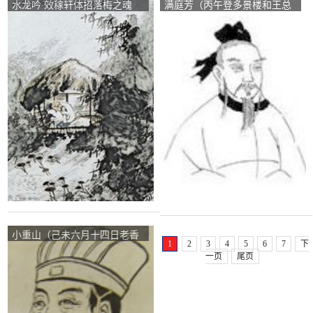
水龙吟·效稼轩体招落梅之魂
满庭芳（丙午登多景楼和王总
_【宋朝】_【蒋捷】
侍韵）_【宋朝】_【李曾伯】
小重山（己未六月十四日老香
1
2
3
4
5
6
7
下
堂前月台玩月）_【宋朝】
一页
尾页
_【吴潜】