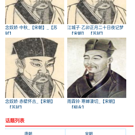
念奴娇·中秋_【宋朝】_【苏
江城子·乙卯正月二十日夜记梦
轼】
_【宋朝】_【苏轼】
念奴娇·赤壁怀古_【宋朝】
雨霖铃·寒蝉凄切_【宋朝】
_【苏轼】
_【柳永】
话题列表
唐朝
(41745)
宋朝
(20688)