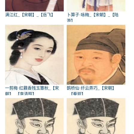
满江红_【宋朝】_【岳飞】
卜算子·咏梅_【宋朝】_【陆
游】
一剪梅·红藕香残玉簟秋_【宋
鹊桥仙·纤云弄巧_【宋朝】
朝】_【李清照】
_【秦观】