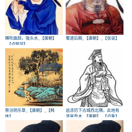
横吹曲辞。陇头水_【唐朝】
蜀道后期_【唐朝】_【张说】
_【卢照邻】
祭汾阴乐章_【唐朝】_【韩
追凉历下古城西北隅，此地有
休】
清泉乔木_【唐朝】_【卢象】