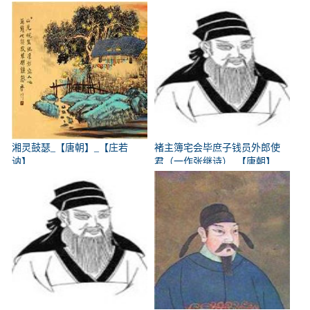
参】
湘灵鼓瑟_【唐朝】_【庄若
褚主簿宅会毕庶子钱员外郎使
讷】
君（一作张继诗）_【唐朝】
_【韩翃】