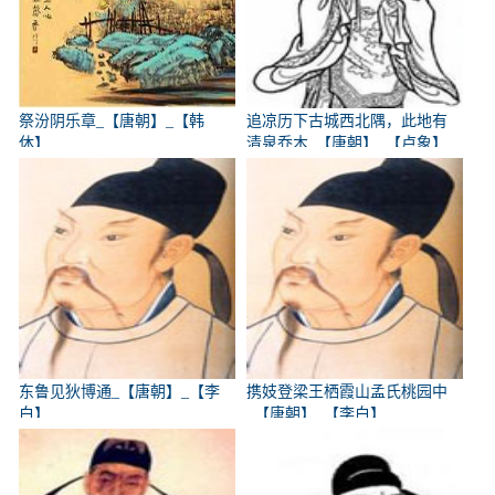
祭汾阴乐章_【唐朝】_【韩
追凉历下古城西北隅，此地有
休】
清泉乔木_【唐朝】_【卢象】
东鲁见狄博通_【唐朝】_【李
携妓登梁王栖霞山孟氏桃园中
白】
_【唐朝】_【李白】