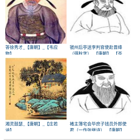
答徐秀才_【唐朝】_【韦应
虢州后亭送李判官使赴晋绛
物】
（得秋字）_【唐朝】_【岑
参】
湘灵鼓瑟_【唐朝】_【庄若
褚主簿宅会毕庶子钱员外郎使
讷】
君（一作张继诗）_【唐朝】
_【韩翃】