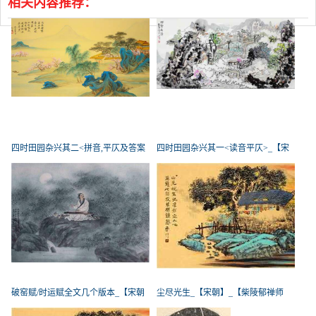
相关内容推荐：
四时田园杂兴其二<拼音,平仄及答案
四时田园杂兴其一<读音平仄>_【宋
破窑赋/时运赋全文几个版本_【宋朝
尘尽光生_【宋朝】_【柴陵郁禅师