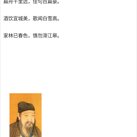
扁舟千里远，佳句百篇豪。
酒饮宜城美，歌闻白雪高。
家林已春色，慎勿滞江皋。