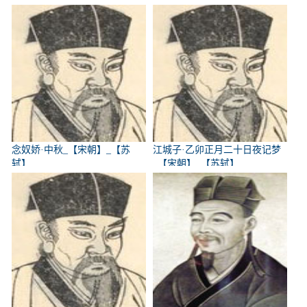
念奴娇·中秋_【宋朝】_【苏
江城子·乙卯正月二十日夜记梦
轼】
_【宋朝】_【苏轼】