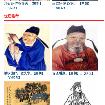
念奴娇·赤壁怀古_【宋朝】
雨霖铃·寒蝉凄切_【宋朝】
_【苏轼】
_【柳永】
优质推荐
横吹曲辞。陇头水_【唐朝】
蜀道后期_【唐朝】_【张说】
_【卢照邻】