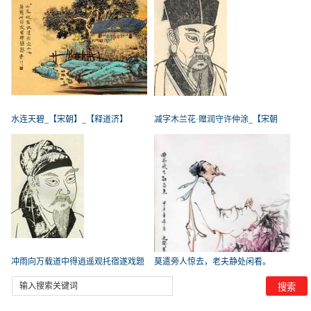
水连天碧_【宋朝】_【释道济】
减字木兰花·赠润守许仲涂_【宋朝
冲雨向万载道中得逍遥观托宿遂戏题
莫遣旁人惊去，老夫静处闲看。
_【宋