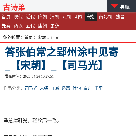
古诗弟
导航
首页
现代
近代
隋朝
清朝
元朝
明朝
宋朝
南北朝
魏晋
先秦
两汉
五代
唐朝
更多
你的位置：
首页
>
宋朝
» 正文
答张伯常之郢州涂中见寄
_【宋朝】_【司马光】
发布时间：2020-04-26 10:27:51
作品分类：
司马光
宋朝
宜城
适意
佳句
扁舟
千里
适意遗轩冕，轻於鸿一毛。