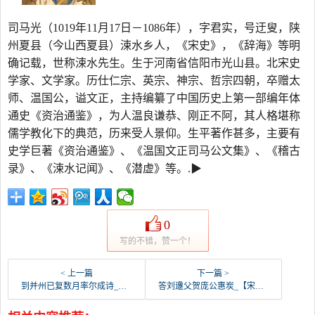
司马光（1019年11月17日－1086年），字君实，号迂叟，陕
州夏县（今山西夏县）涑水乡人，《宋史》，《辞海》等明
确记载，世称涑水先生。生于河南省信阳市光山县。北宋史
学家、文学家。历仕仁宗、英宗、神宗、哲宗四朝，卒赠太
师、温国公，谥文正，主持编纂了中国历史上第一部编年体
通史《资治通鉴》，为人温良谦恭、刚正不阿，其人格堪称
儒学教化下的典范，历来受人景仰。生平著作甚多，主要有
史学巨著《资治通鉴》、《温国文正司马公文集》、《稽古
录》、《涑水记闻》、《潜虚》等。.▶
0
写的不错，赞一个！
< 上一篇
下一篇 >
到并州已复数月率尔成诗_【宋朝】_【司马光】
答刘邍父贺庞公惠炭_【宋朝】_【司马光】