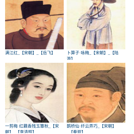
满江红_【宋朝】_【岳飞】
卜算子·咏梅_【宋朝】_【陆
游】
一剪梅·红藕香残玉簟秋_【宋
鹊桥仙·纤云弄巧_【宋朝】
朝】_【李清照】
_【秦观】