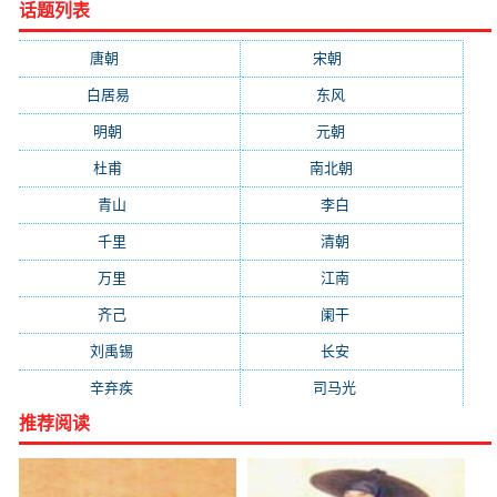
话题列表
唐朝
(41745)
宋朝
(20688)
白居易
(2664)
东风
(1544)
明朝
(1319)
元朝
(1199)
杜甫
(1197)
南北朝
(1061)
青山
(930)
李白
(929)
千里
(922)
清朝
(885)
万里
(880)
江南
(805)
齐己
(781)
阑干
(723)
刘禹锡
(719)
长安
(695)
辛弃疾
(631)
司马光
(601)
推荐阅读