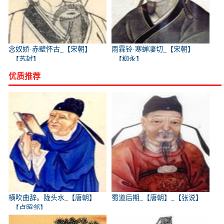
念奴娇·赤壁怀古_【宋朝】
雨霖铃·寒蝉凄切_【宋朝】
_【苏轼】
_【柳永】
优质推荐
横吹曲辞。陇头水_【唐朝】
蜀道后期_【唐朝】_【张说】
_【卢照邻】