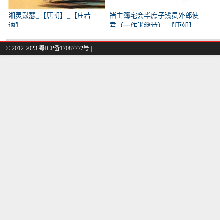
湘灵鼓瑟_【唐朝】_【庄若
褚主簿宅会毕庶子钱员外郎使
讷】
君（一作张继诗）_【唐朝】
_【韩翃】
© 2012-2023
粤ICP备17087772号
|