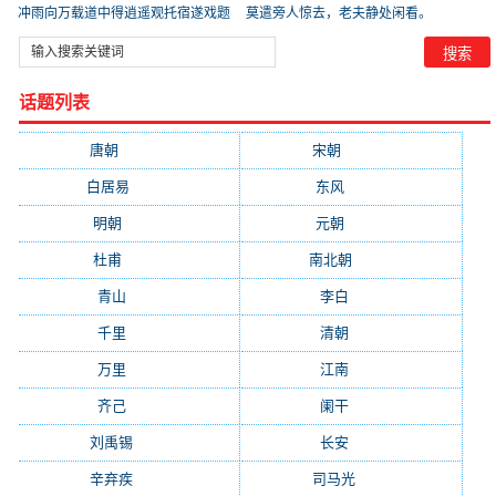
冲雨向万载道中得逍遥观托宿遂戏题
莫遣旁人惊去，老夫静处闲看。
_【宋
话题列表
唐朝
(41745)
宋朝
(20688)
白居易
(2664)
东风
(1544)
明朝
(1319)
元朝
(1199)
杜甫
(1197)
南北朝
(1061)
青山
(930)
李白
(929)
千里
(922)
清朝
(885)
万里
(880)
江南
(805)
齐己
(781)
阑干
(723)
刘禹锡
(719)
长安
(695)
辛弃疾
(631)
司马光
(601)