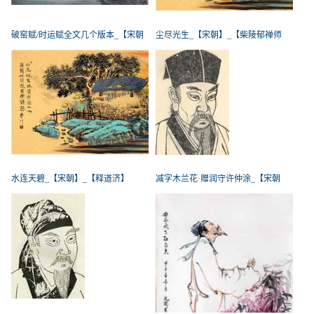
破窑赋/时运赋全文几个版本_【宋朝
尘尽光生_【宋朝】_【柴陵郁禅师
水连天碧_【宋朝】_【释道济】
减字木兰花·赠润守许仲涂_【宋朝