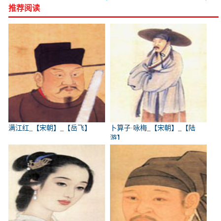
推荐阅读
满江红_【宋朝】_【岳飞】
卜算子·咏梅_【宋朝】_【陆
游】