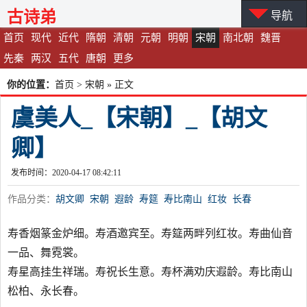
古诗弟
导航
首页
现代
近代
隋朝
清朝
元朝
明朝
宋朝
南北朝
魏晋
先秦
两汉
五代
唐朝
更多
你的位置：
首页
>
宋朝
» 正文
虞美人_【宋朝】_【胡文
卿】
发布时间：2020-04-17 08:42:11
作品分类：
胡文卿
宋朝
遐龄
寿筵
寿比南山
红妆
长春
寿香烟篆金炉细。寿酒邀宾至。寿筵两畔列红妆。寿曲仙音
一品、舞霓裳。
寿星高挂生祥瑞。寿祝长生意。寿杯满劝庆遐龄。寿比南山
松柏、永长春。