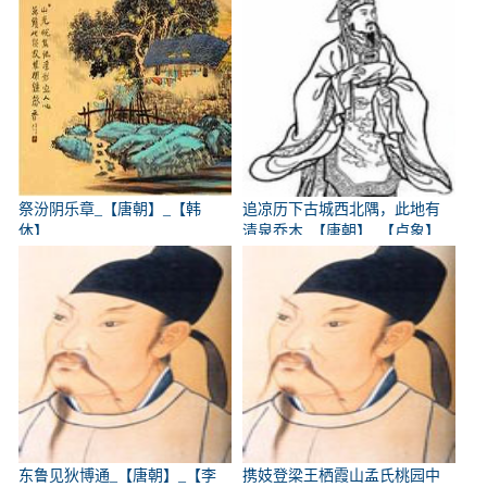
祭汾阴乐章_【唐朝】_【韩
追凉历下古城西北隅，此地有
休】
清泉乔木_【唐朝】_【卢象】
东鲁见狄博通_【唐朝】_【李
携妓登梁王栖霞山孟氏桃园中