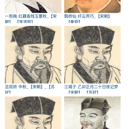
一剪梅·红藕香残玉簟秋_【宋
鹊桥仙·纤云弄巧_【宋朝】
朝】_【李清照】
_【秦观】
念奴娇·中秋_【宋朝】_【苏
江城子·乙卯正月二十日夜记梦
轼】
_【宋朝】_【苏轼】