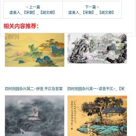
< 上一篇
下一篇 >
虞美人_【宋朝】_【胡文卿】
虞美人_【宋朝】_【胡文卿】
相关内容推荐：
四时田园杂兴其二<拼音,平仄及答案
四时田园杂兴其一<读音平仄>_【宋