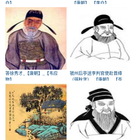
白】
_【唐朝】_【李白】
答徐秀才_【唐朝】_【韦应
虢州后亭送李判官使赴晋绛
物】
（得秋字）_【唐朝】_【岑
参】