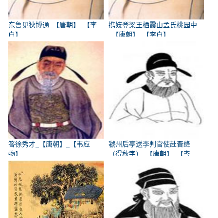
东鲁见狄博通_【唐朝】_【李
携妓登梁王栖霞山孟氏桃园中
白】
_【唐朝】_【李白】
答徐秀才_【唐朝】_【韦应
虢州后亭送李判官使赴晋绛
物】
（得秋字）_【唐朝】_【岑
参】