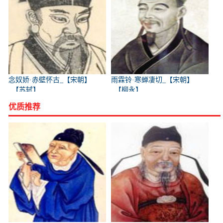
念奴娇·赤壁怀古_【宋朝】
雨霖铃·寒蝉凄切_【宋朝】
_【苏轼】
_【柳永】
优质推荐