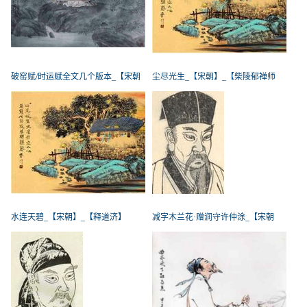
破窑赋/时运赋全文几个版本_【宋朝
尘尽光生_【宋朝】_【柴陵郁禅师
水连天碧_【宋朝】_【释道济】
减字木兰花·赠润守许仲涂_【宋朝