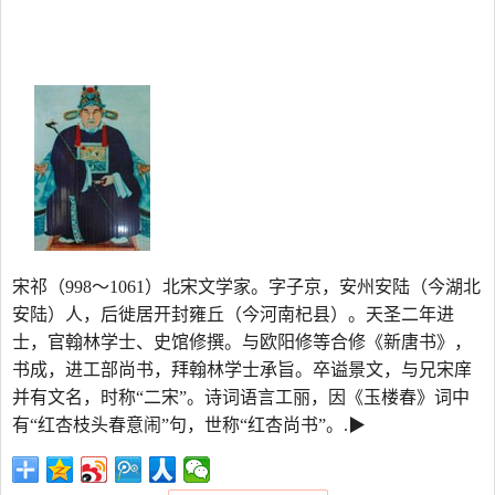
宋祁（998～1061）北宋文学家。字子京，安州安陆（今湖北
安陆）人，后徙居开封雍丘（今河南杞县）。天圣二年进
士，官翰林学士、史馆修撰。与欧阳修等合修《新唐书》，
书成，进工部尚书，拜翰林学士承旨。卒谥景文，与兄宋庠
并有文名，时称“二宋”。诗词语言工丽，因《玉楼春》词中
有“红杏枝头春意闹”句，世称“红杏尚书”。.▶