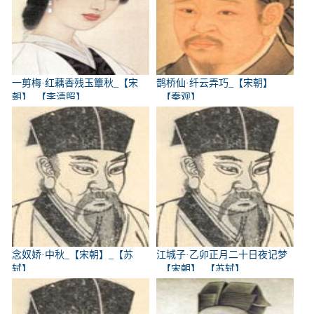
一剪梅·红藕香残玉簟秋_【宋
鹊桥仙·纤云弄巧_【宋朝】
朝】_【李清照】
_【秦观】
念奴娇·中秋_【宋朝】_【苏
江城子·乙卯正月二十日夜记梦
轼】
_【宋朝】_【苏轼】