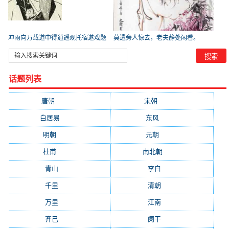
冲雨向万载道中得逍遥观托宿遂戏题
莫遣旁人惊去，老夫静处闲看。
_【宋
话题列表
唐朝
(41745)
宋朝
(20688)
白居易
(2664)
东风
(1544)
明朝
(1319)
元朝
(1199)
杜甫
(1197)
南北朝
(1061)
青山
(930)
李白
(929)
千里
(922)
清朝
(885)
万里
(880)
江南
(805)
齐己
(781)
阑干
(723)