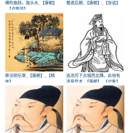
横吹曲辞。陇头水_【唐朝】
蜀道后期_【唐朝】_【张说】
_【卢照邻】
祭汾阴乐章_【唐朝】_【韩
追凉历下古城西北隅，此地有
休】
清泉乔木_【唐朝】_【卢象】