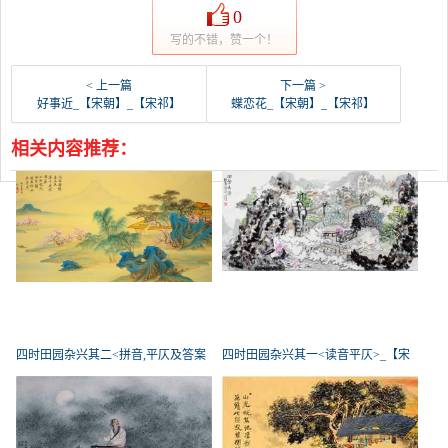
0
写的不错，赞一个！
< 上一篇
下一篇 >
好事近_【宋朝】_【宋祁】
蝶恋花_【宋朝】_【宋祁】
相关内容推荐：
四时田园杂兴其二<拼音,平仄及答案
四时田园杂兴其一<读音平仄>_【宋