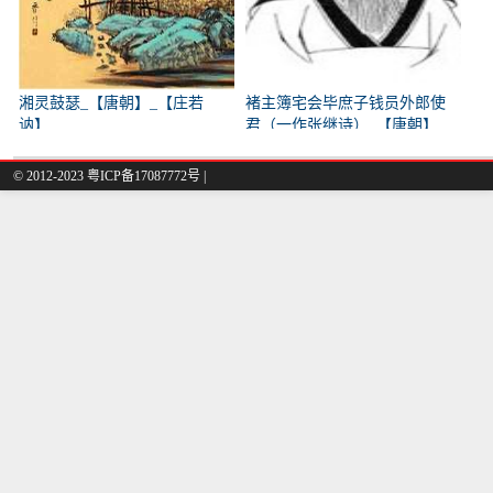
湘灵鼓瑟_【唐朝】_【庄若
褚主簿宅会毕庶子钱员外郎使
讷】
君（一作张继诗）_【唐朝】
_【韩翃】
© 2012-2023
粤ICP备17087772号
|