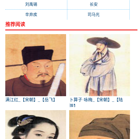
刘禹锡
(719)
长安
(695)
辛弃疾
(631)
司马光
(601)
推荐阅读
满江红_【宋朝】_【岳飞】
卜算子·咏梅_【宋朝】_【陆
游】