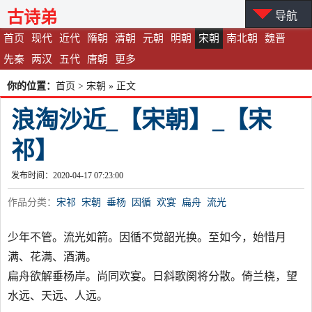
古诗弟
导航
首页
现代
近代
隋朝
清朝
元朝
明朝
宋朝
南北朝
魏晋
先秦
两汉
五代
唐朝
更多
你的位置：
首页
>
宋朝
» 正文
浪淘沙近_【宋朝】_【宋
祁】
发布时间：2020-04-17 07:23:00
作品分类：
宋祁
宋朝
垂杨
因循
欢宴
扁舟
流光
少年不管。流光如箭。因循不觉韶光换。至如今，始惜月
满、花满、酒满。
扁舟欲解垂杨岸。尚同欢宴。日斜歌阕将分散。倚兰桡，望
水远、天远、人远。