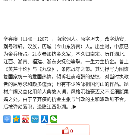
辛弃疾（1140－1207），南宋词人。原字坦夫，改字幼安，
别号稼轩，汉族，历城（今山东济南）人。出生时，中原已
为金兵所占。21岁参加抗金义军，不久归南宋。历任湖北、
江西、湖南、福建、浙东安抚使等职。一生力主抗金。曾上
《美芹十论》与《九议》，条陈战守之策。其词抒写力图恢
复国家统一的爱国热情，倾诉壮志难酬的悲愤，对当时执政
者的屈辱求和颇多谴责；也有不少吟咏祖国河山的作品。题
材广阔又善化用前人典故入词，风格沉雄豪迈又不乏细腻柔
媚之处。由于辛弃疾的抗金主张与当政的主和派政见不合，
后被弹劾落职，退隐江西带湖。.▶
0