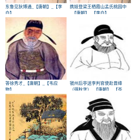
东鲁见狄博通_【唐朝】_【李
携妓登梁王栖霞山孟氏桃园中
白】
_【唐朝】_【李白】
答徐秀才_【唐朝】_【韦应
虢州后亭送李判官使赴晋绛
物】
（得秋字）_【唐朝】_【岑
参】