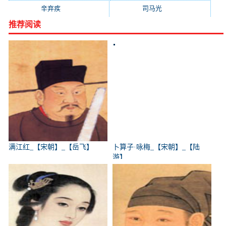
辛弃疾
(631)
司马光
(601)
推荐阅读
满江红_【宋朝】_【岳飞】
卜算子·咏梅_【宋朝】_【陆
游】