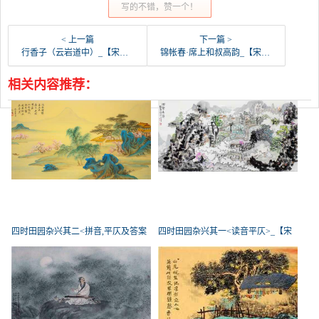
写的不错，赞一个！
< 上一篇
下一篇 >
行香子（云岩道中）_【宋朝】_【辛弃疾】
锦帐春·席上和叔高韵_【宋朝】_【辛弃疾】
相关内容推荐：
四时田园杂兴其二<拼音,平仄及答案
四时田园杂兴其一<读音平仄>_【宋