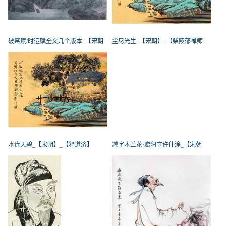
破窑赋/时运赋全文几个版本_【宋朝
尘尽光生_【宋朝】_【柴陵郁禅师
水连天碧_【宋朝】_【释道济】
减字木兰花·赠润守许仲涂_【宋朝