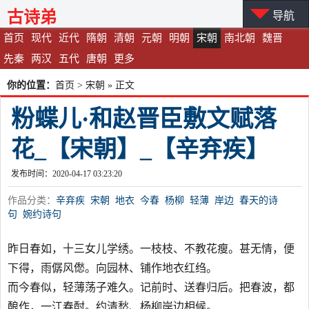
古诗弟
导航
首页
现代
近代
隋朝
清朝
元朝
明朝
宋朝
南北朝
魏晋
先秦
两汉
五代
唐朝
更多
你的位置：
首页
>
宋朝
» 正文
粉蝶儿·和赵晋臣敷文赋落
花_【宋朝】_【辛弃疾】
发布时间：2020-04-17 03:23:20
作品分类：
辛弃疾
宋朝
地衣
今春
杨柳
轻薄
岸边
春天的诗
句
婉约诗句
昨日春如，十三女儿学绣。一枝枝、不教花瘦。甚无情，便
下得，雨僝风僽。向园林、铺作地衣红绉。
而今春似，轻薄荡子难久。记前时、送春归后。把春波，都
酿作，一江春酎。约清愁、杨柳岸边相候。