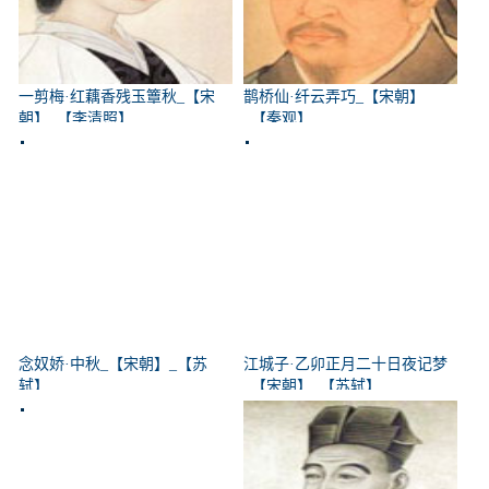
一剪梅·红藕香残玉簟秋_【宋
鹊桥仙·纤云弄巧_【宋朝】
朝】_【李清照】
_【秦观】
念奴娇·中秋_【宋朝】_【苏
江城子·乙卯正月二十日夜记梦
轼】
_【宋朝】_【苏轼】