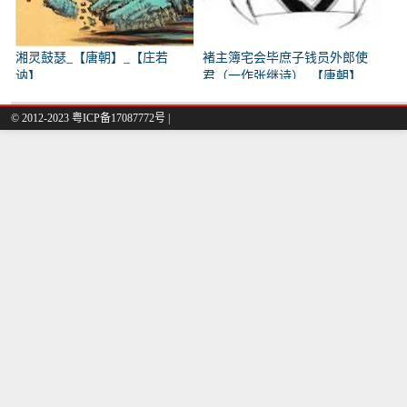
湘灵鼓瑟_【唐朝】_【庄若
褚主簿宅会毕庶子钱员外郎使
讷】
君（一作张继诗）_【唐朝】
_【韩翃】
© 2012-2023
粤ICP备17087772号
|