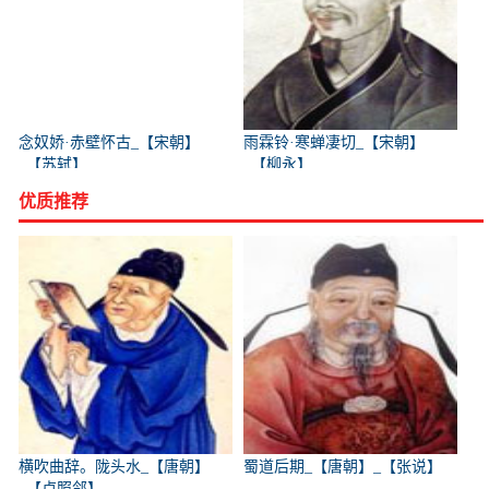
念奴娇·赤壁怀古_【宋朝】
雨霖铃·寒蝉凄切_【宋朝】
_【苏轼】
_【柳永】
优质推荐
横吹曲辞。陇头水_【唐朝】
蜀道后期_【唐朝】_【张说】
_【卢照邻】