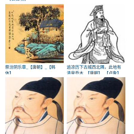
祭汾阴乐章_【唐朝】_【韩
追凉历下古城西北隅，此地有
休】
清泉乔木_【唐朝】_【卢象】