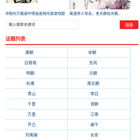
冲雨向万载道中得逍遥观托宿遂戏题
莫遣旁人惊去，老夫静处闲看。
_【宋
话题列表
唐朝
(41745)
宋朝
(20688)
白居易
(2664)
东风
(1544)
明朝
(1319)
元朝
(1199)
杜甫
(1197)
南北朝
(1061)
青山
(930)
李白
(929)
千里
(922)
清朝
(885)
万里
(880)
江南
(805)
齐己
(781)
阑干
(723)
刘禹锡
(719)
长安
(695)