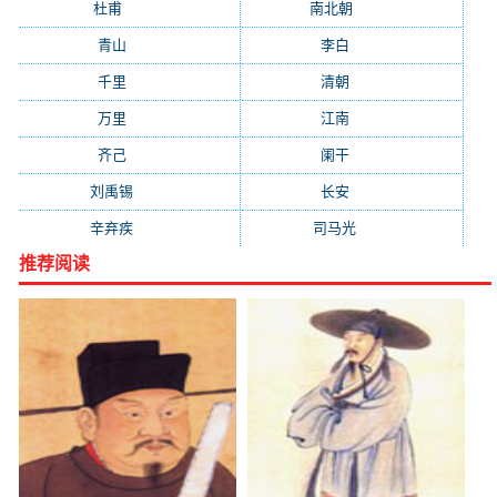
杜甫
(1197)
南北朝
(1061)
青山
(930)
李白
(929)
千里
(922)
清朝
(885)
万里
(880)
江南
(805)
齐己
(781)
阑干
(723)
刘禹锡
(719)
长安
(695)
辛弃疾
(631)
司马光
(601)
推荐阅读