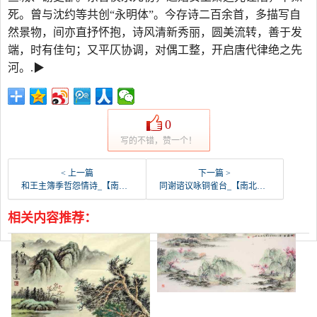
死。曾与沈约等共创“永明体”。今存诗二百余首，多描写自
然景物，间亦直抒怀抱，诗风清新秀丽，圆美流转，善于发
端，时有佳句；又平仄协调，对偶工整，开启唐代律绝之先
河。.▶
0
写的不错，赞一个！
< 上一篇
下一篇 >
和王主簿季哲怨情诗_【南北朝】_【谢朓】
同谢谘议咏铜雀台_【南北朝】_【谢朓】
相关内容推荐：