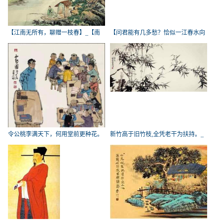
【江南无所有，聊赠一枝春】_【南
【问君能有几多愁？恰似一江春水向
北
东
令公桃李满天下，何用堂前更种花。
新竹高于旧竹枝,全凭老干为扶持。_
_