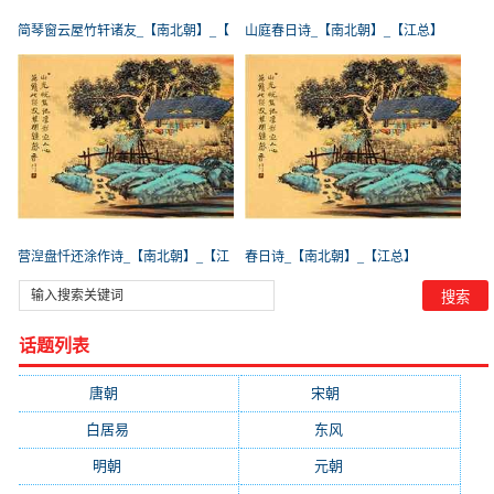
简琴窗云屋竹轩诸友_【南北朝】_【
山庭春日诗_【南北朝】_【江总】
营湼盘忏还涂作诗_【南北朝】_【江
春日诗_【南北朝】_【江总】
话题列表
唐朝
(41745)
宋朝
(20688)
白居易
(2664)
东风
(1544)
明朝
(1319)
元朝
(1199)