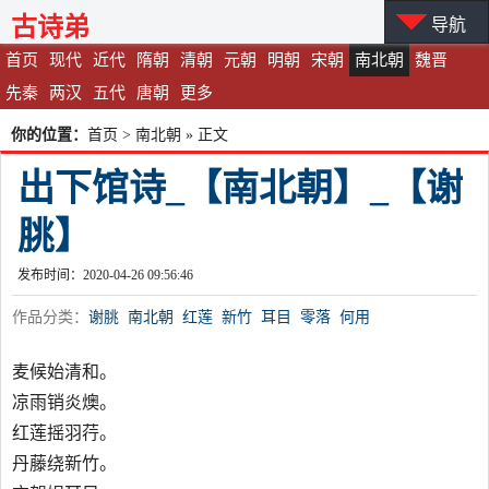
古诗弟
导航
首页
现代
近代
隋朝
清朝
元朝
明朝
宋朝
南北朝
魏晋
先秦
两汉
五代
唐朝
更多
你的位置：
首页
>
南北朝
» 正文
出下馆诗_【南北朝】_【谢
朓】
发布时间：2020-04-26 09:56:46
作品分类：
谢朓
南北朝
红莲
新竹
耳目
零落
何用
麦候始清和。
凉雨销炎燠。
红莲摇羽荇。
丹藤绕新竹。