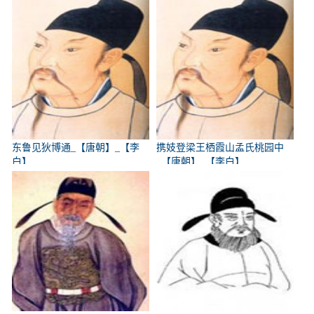
东鲁见狄博通_【唐朝】_【李
携妓登梁王栖霞山孟氏桃园中
白】
_【唐朝】_【李白】