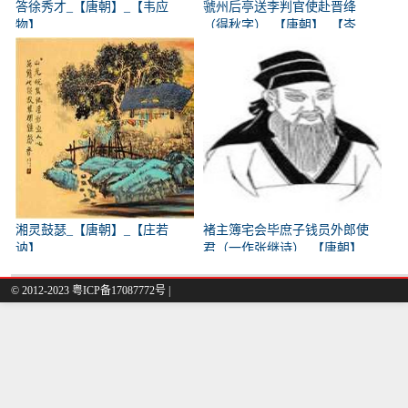
答徐秀才_【唐朝】_【韦应
虢州后亭送李判官使赴晋绛
物】
（得秋字）_【唐朝】_【岑
参】
湘灵鼓瑟_【唐朝】_【庄若
褚主簿宅会毕庶子钱员外郎使
讷】
君（一作张继诗）_【唐朝】
_【韩翃】
© 2012-2023
粤ICP备17087772号
|