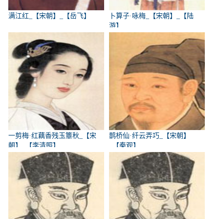
满江红_【宋朝】_【岳飞】
卜算子·咏梅_【宋朝】_【陆
游】
一剪梅·红藕香残玉簟秋_【宋
鹊桥仙·纤云弄巧_【宋朝】
朝】_【李清照】
_【秦观】