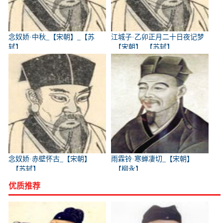
念奴娇·中秋_【宋朝】_【苏
江城子·乙卯正月二十日夜记梦
轼】
_【宋朝】_【苏轼】
念奴娇·赤壁怀古_【宋朝】
雨霖铃·寒蝉凄切_【宋朝】
_【苏轼】
_【柳永】
优质推荐