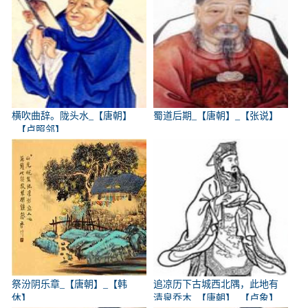
横吹曲辞。陇头水_【唐朝】
蜀道后期_【唐朝】_【张说】
_【卢照邻】
祭汾阴乐章_【唐朝】_【韩
追凉历下古城西北隅，此地有
休】
清泉乔木_【唐朝】_【卢象】