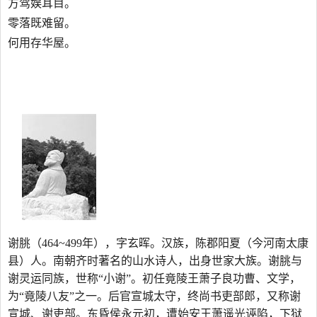
方驾娱耳目。
零落既难留。
何用存华屋。
谢朓（464~499年），字玄晖。汉族，陈郡阳夏（今河南太康
县）人。南朝齐时著名的山水诗人，出身世家大族。谢朓与
谢灵运同族，世称“小谢”。初任竟陵王萧子良功曹、文学，
为“竟陵八友”之一。后官宣城太守，终尚书吏部郎，又称谢
宣城、谢吏部。东昏侯永元初，遭始安王萧遥光诬陷，下狱