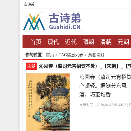
古诗弟
首页
现代
近代
隋朝
清朝
元朝
你的位置：
首页
> TAG信息列表 > 黄卷青灯
沁园春（监司元宵招饮不赴）_【宋朝】_【
宋朝
沁园春（监司元宵招
心顿轻。据随分东风
酒，巧茧堆香
发布时间：2020-04-17 05:44:25 