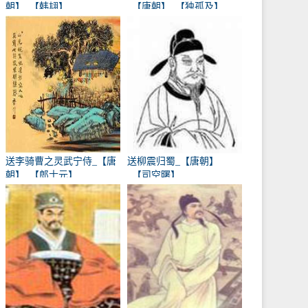
朝】_【韩翃】
_【唐朝】_【独孤及】
送李骑曹之灵武宁侍_【唐
送柳震归蜀_【唐朝】
朝】_【郎士元】
_【司空曙】