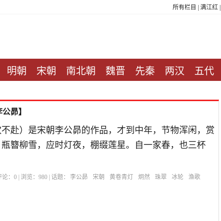
所有栏目
|
满江红
明朝
宋朝
南北朝
魏晋
先秦
两汉
五代
李公昴】
饮不赴）是宋朝李公昴的作品，才到中年，节物浑闲，赏
，瓶簪柳雪，应时灯夜，棚缀莲星。自一家春，也三杯
| 评论：
0
| 浏览：
980
| 话题：
李公昴
宋朝
黄卷青灯
炯然
珠翠
冰轮
渔歌