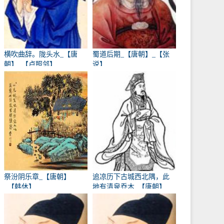
横吹曲辞。陇头水_【唐
蜀道后期_【唐朝】_【张
朝】_【卢照邻】
说】
祭汾阴乐章_【唐朝】
追凉历下古城西北隅，此
_【韩休】
地有清泉乔木_【唐朝】
_【卢象】