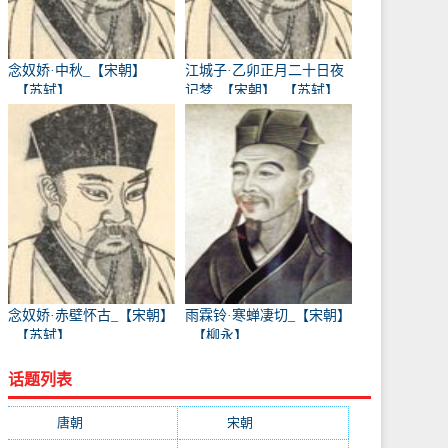
念奴娇·中秋_【宋朝】
江城子·乙卯正月二十日夜
_【苏轼】
记梦_【宋朝】_【苏轼】
念奴娇·赤壁怀古_【宋朝】
雨霖铃·寒蝉凄切_【宋朝】
_【苏轼】
_【柳永】
话题列表
唐朝
(41745)
宋朝
(20688)