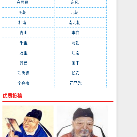
白居易
(2664)
东风
(1544)
明朝
(1319)
元朝
(1199)
杜甫
(1197)
南北朝
(1061)
青山
(930)
李白
(929)
千里
(922)
清朝
(885)
万里
(880)
江南
(805)
齐己
(781)
阑干
(723)
刘禹锡
(719)
长安
(695)
辛弃疾
(631)
司马光
(601)
优质投稿