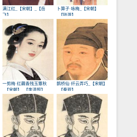
满江红_【宋朝】_【岳
卜算子·咏梅_【宋朝】
飞】
_【陆游】
一剪梅·红藕香残玉簟秋
鹊桥仙·纤云弄巧_【宋朝】
_【宋朝】_【李清照】
_【秦观】