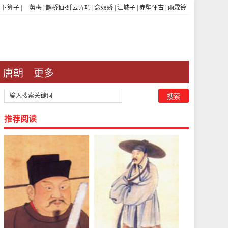
|
卜算子
|
一剪梅
|
鹊桥仙•纤云弄巧
|
念奴娇
|
江城子
|
赤壁怀古
|
雨霖铃
唐朝
更多
推荐阅读