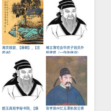
湘灵鼓瑟_【唐朝】_【庄
褚主簿宅会毕庶子钱员外
若讷】
郎使君（一作张继诗）
_【唐朝】_【韩翃】
题玉真观李秘书院_【唐
答李滁州忆玉潭新居见寄