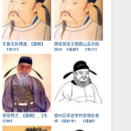
东鲁见狄博通_【唐朝】
携妓登梁王栖霞山孟氏桃
_【李白】
园中_【唐朝】_【李白】
答徐秀才_【唐朝】_【韦
虢州后亭送李判官使赴晋
应物】
绛（得秋字）_【唐朝】
_【岑参】