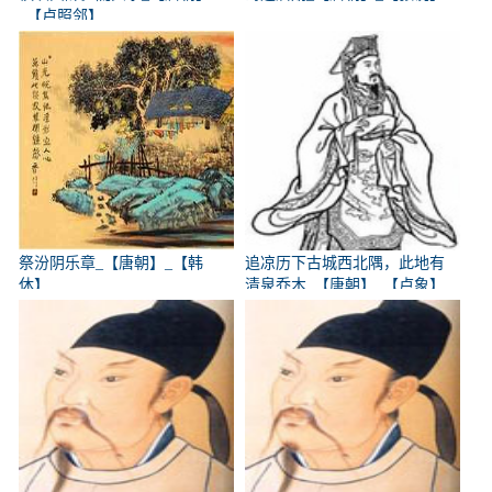
_【卢照邻】
祭汾阴乐章_【唐朝】_【韩
追凉历下古城西北隅，此地有
休】
清泉乔木_【唐朝】_【卢象】