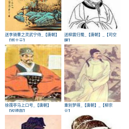
送李骑曹之灵武宁侍_【唐朝】
送柳震归蜀_【唐朝】_【司空
_【郎士元】
曙】
徐孺亭马上口号_【唐朝】
重别梦得_【唐朝】_【柳宗
_【权德舆】
元】