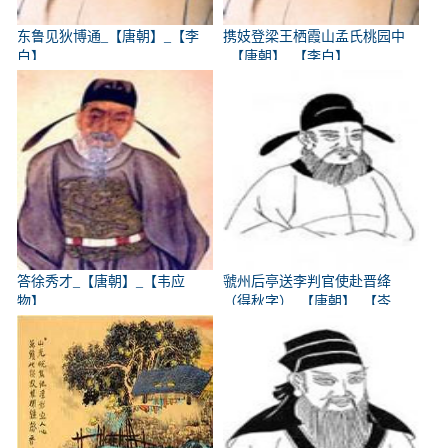
东鲁见狄博通_【唐朝】_【李
携妓登梁王栖霞山孟氏桃园中
白】
_【唐朝】_【李白】
答徐秀才_【唐朝】_【韦应
虢州后亭送李判官使赴晋绛
物】
（得秋字）_【唐朝】_【岑
参】