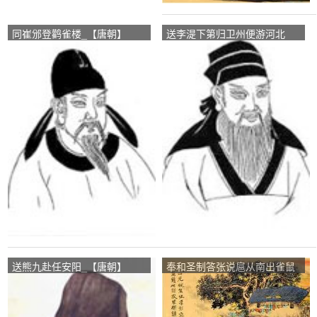
同崔邠登鹳雀楼_【唐朝】
送李湜下第归卫州便游河北
_【李益】
_【唐朝】_【韩翃】
送熊九赴任安阳_【唐朝】
奉和圣制答张说扈从南出雀鼠
_【王维】
谷之作_【唐朝】_【袁晖】