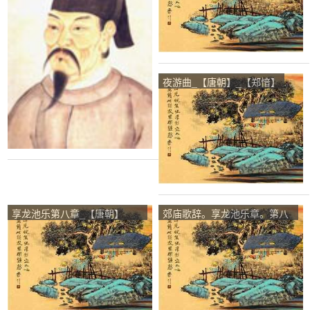
夜游曲_【唐朝】_【郑愔】
享龙池乐第八章_【唐朝】
郊庙歌辞。享龙池乐章。第八
_【李乂】
章_【唐朝】_【李乂】