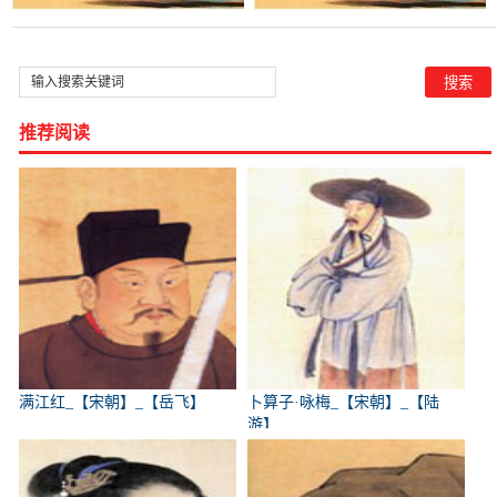
推荐阅读
满江红_【宋朝】_【岳飞】
卜算子·咏梅_【宋朝】_【陆
游】