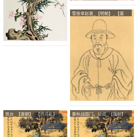
雪夜幸赵普_【明朝】_【唐
寅】
筑台_【唐朝】_【司马扎】
春秋战国门。公叔_【唐朝】
_【周昙】