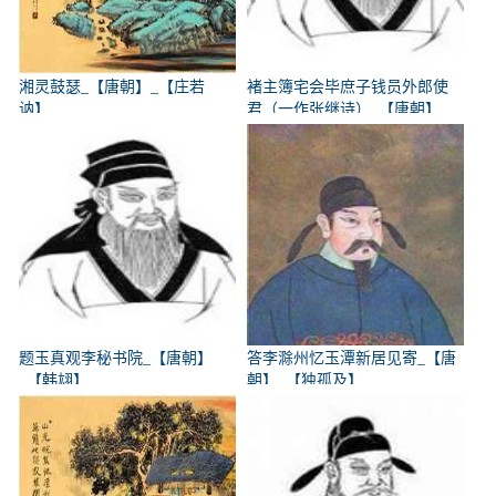
湘灵鼓瑟_【唐朝】_【庄若
褚主簿宅会毕庶子钱员外郎使
讷】
君（一作张继诗）_【唐朝】
_【韩翃】
题玉真观李秘书院_【唐朝】
答李滁州忆玉潭新居见寄_【唐
_【韩翃】
朝】_【独孤及】