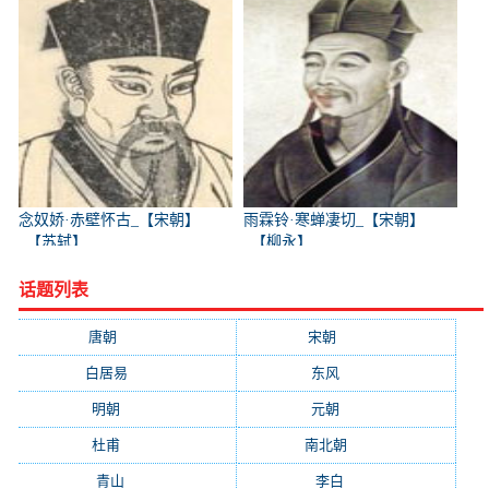
念奴娇·赤壁怀古_【宋朝】
雨霖铃·寒蝉凄切_【宋朝】
_【苏轼】
_【柳永】
话题列表
唐朝
(41745)
宋朝
(20688)
白居易
(2664)
东风
(1544)
明朝
(1319)
元朝
(1199)
杜甫
(1197)
南北朝
(1061)
青山
(930)
李白
(929)