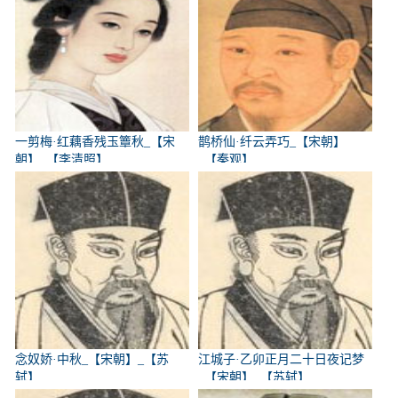
一剪梅·红藕香残玉簟秋_【宋
鹊桥仙·纤云弄巧_【宋朝】
朝】_【李清照】
_【秦观】
念奴娇·中秋_【宋朝】_【苏
江城子·乙卯正月二十日夜记梦
轼】
_【宋朝】_【苏轼】