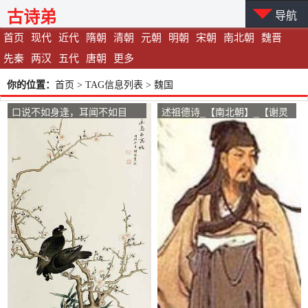
古诗弟
导航
首页
现代
近代
隋朝
清朝
元朝
明朝
宋朝
南北朝
魏晋
先秦
两汉
五代
唐朝
更多
你的位置：
首页
> TAG信息列表 > 魏国
口说不如身逢，耳闻不如目
述祖德诗_【南北朝】_【谢灵
见。_【明朝】_【增广贤文】
运】