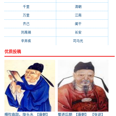
千里
(922)
清朝
(885)
万里
(880)
江南
(805)
齐己
(781)
阑干
(723)
刘禹锡
(719)
长安
(695)
辛弃疾
(631)
司马光
(601)
优质投稿
横吹曲辞。陇头水_【唐朝】
蜀道后期_【唐朝】_【张说】