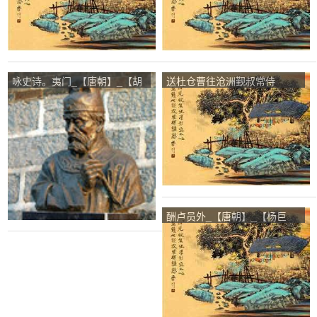
咏史诗。夷门_【唐朝】_【胡
送杜仓曹往沧洲觐叔常侍
曾】
_【唐朝】_【许棠】
酬卢员外_【唐朝】_【杨巨
源】