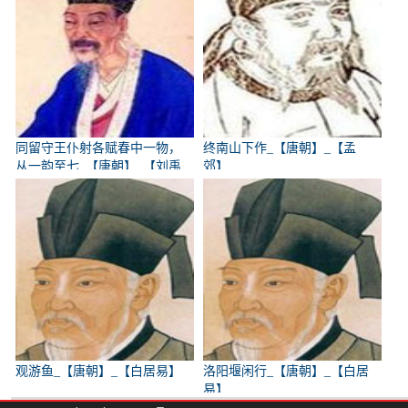
同留守王仆射各赋春中一物，
终南山下作_【唐朝】_【孟
从一韵至七_【唐朝】_【刘禹
郊】
锡】
观游鱼_【唐朝】_【白居易】
洛阳堰闲行_【唐朝】_【白居
易】