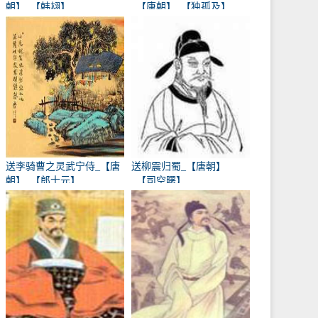
朝】_【韩翃】
_【唐朝】_【独孤及】
送李骑曹之灵武宁侍_【唐
送柳震归蜀_【唐朝】
朝】_【郎士元】
_【司空曙】