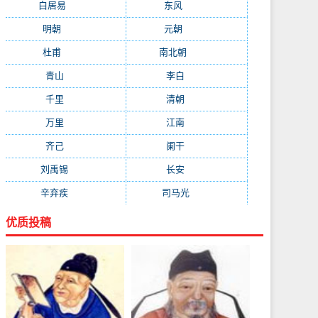
白居易
(2664)
东风
(1544)
明朝
(1319)
元朝
(1199)
杜甫
(1197)
南北朝
(1061)
青山
(930)
李白
(929)
千里
(922)
清朝
(885)
万里
(880)
江南
(805)
齐己
(781)
阑干
(723)
刘禹锡
(719)
长安
(695)
辛弃疾
(631)
司马光
(601)
优质投稿