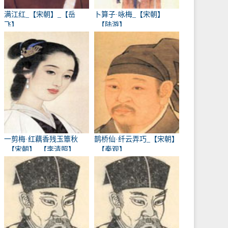
满江红_【宋朝】_【岳
卜算子·咏梅_【宋朝】
飞】
_【陆游】
一剪梅·红藕香残玉簟秋
鹊桥仙·纤云弄巧_【宋朝】
_【宋朝】_【李清照】
_【秦观】