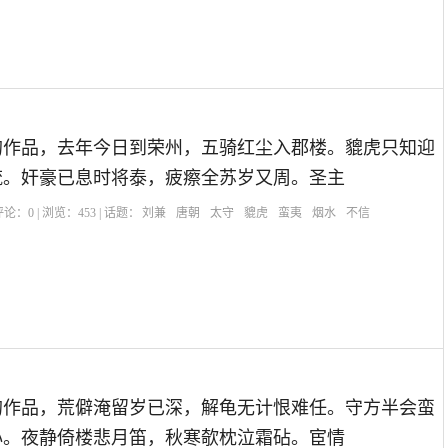
的作品，去年今日到荣州，五骑红尘入郡楼。貔虎只知迎
流。奸豪已息时将泰，疲瘵全苏岁又周。圣主
| 评论：
0
| 浏览：
453
| 话题：
刘兼
唐朝
太守
貔虎
蛮夷
烟水
不信
的作品，荒僻淹留岁已深，解龟无计恨难任。守方半会蛮
心。夜静倚楼悲月笛，秋寒欹枕泣霜砧。宦情