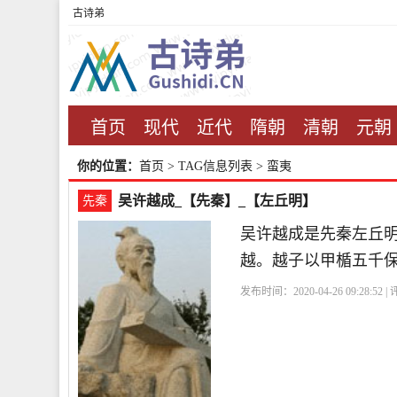
古诗弟
首页
现代
近代
隋朝
清朝
元朝
你的位置：
首页
> TAG信息列表 > 蛮夷
吴许越成_【先秦】_【左丘明】
先秦
吴许越成是先秦左丘
越。越子以甲楯五千
发布时间：2020-04-26 09:28:52 
止