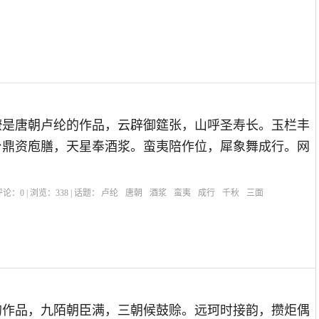
僚是唐朝卢纶的作品，云辟御筵张，山呼圣寿长。玉栏丰
台鼎资庖膳，天星奉酒浆。蛮夷陪作位，犀象舞成行。网
| 评论：
0
| 浏览：
338
| 话题：
卢纶
唐朝
酒浆
蛮夷
成行
千秋
三面
的作品，九陌朝臣满，三朝候鼓赊。远珂时接韵，攒炬偶