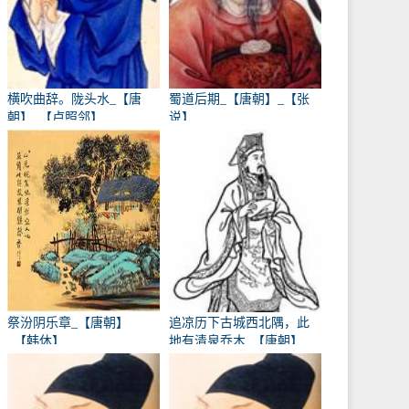
横吹曲辞。陇头水_【唐
蜀道后期_【唐朝】_【张
朝】_【卢照邻】
说】
祭汾阴乐章_【唐朝】
追凉历下古城西北隅，此
_【韩休】
地有清泉乔木_【唐朝】
_【卢象】