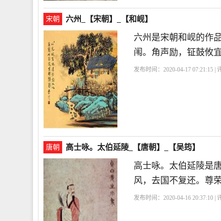
六州_【宋朝】_【和岘】
宋朝
六州是宋朝和岘的作
闱。角声励，钲鼓攸
发布时间：2020-04-17 07:21:15 
高士咏。太伯延陵_【唐朝】_【吴筠】
唐朝
高士咏。太伯延陵是
风，去国不复还。尊
发布时间：2020-04-16 20:37:10 