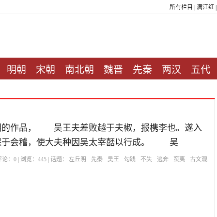
所有栏目
|
满江红
明朝
宋朝
南北朝
魏晋
先秦
两汉
五代
明的作品， 吴王夫差败越于夫椒，报槜李也。遂入
保于会稽，使大夫种因吴太宰嚭以行成。 吴
| 评论：
0
| 浏览：
445
| 话题：
左丘明
先秦
吴王
勾践
不失
逃奔
蛮夷
古文观