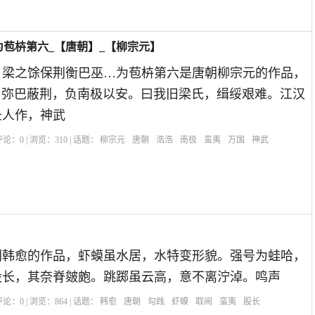
苞枿第六_【唐朝】_【柳宗元】
。梁之馀保荆衡巴巫…为苞枿第六是唐朝柳宗元的作品，
。弥巴蔽荆，负南极以安。曰我旧梁氏，缉绥艰难。江汉
圣人作，神武
| 评论：
0
| 浏览：
310
| 话题：
柳宗元
唐朝
浩浩
南极
蛮夷
万国
神武
朝韩愈的作品，虾蟆虽水居，水特变形貌。强号为蛙哈，
股长，其奈脊皴皰。跳踯虽云高，意不离泞淖。鸣声
| 评论：
0
| 浏览：
864
| 话题：
韩愈
唐朝
勾践
虾蟆
取闹
蛮夷
股长