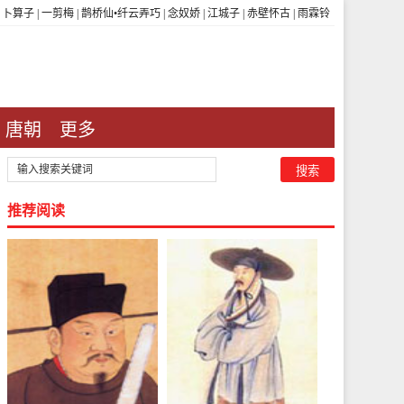
|
卜算子
|
一剪梅
|
鹊桥仙•纤云弄巧
|
念奴娇
|
江城子
|
赤壁怀古
|
雨霖铃
唐朝
更多
推荐阅读