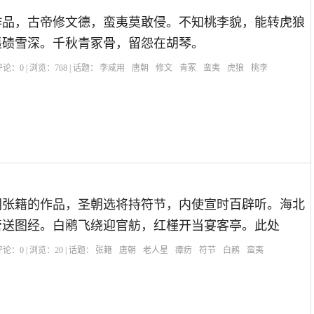
作品，古帝修文德，蛮夷莫敢侵。不知桃李貌，能转虎狼
遥碛雪深。千秋青冢骨，留怨在胡琴。
| 评论：
0
| 浏览：
768
| 话题：
李咸用
唐朝
修文
青冢
蛮夷
虎狼
桃李
朝张籍的作品，圣朝选将持符节，内使宣时百辟听。海北
管送图经。白鹇飞绕迎官舫，红槿开当宴客亭。此处
| 评论：
0
| 浏览：
20
| 话题：
张籍
唐朝
老人星
瘴疠
符节
白鹇
蛮夷