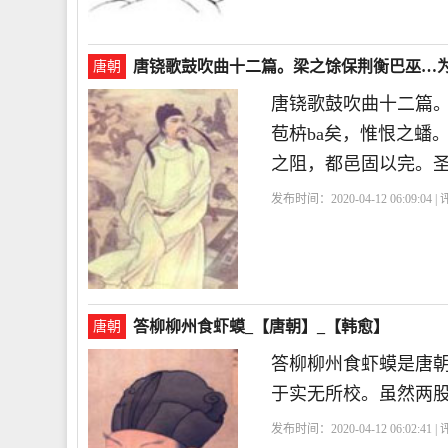
唐铙歌鼓吹曲十二篇。梁之馀保荆衡巴巫…为
唐朝
唐铙歌鼓吹曲十二篇
苞枿ba矣，惟恨之蟠
之阻，都邑固以完。
发布时间：2020-04-12 06:09:04 
答柳柳州食虾蟆_【唐朝】_【韩愈】
唐朝
答柳柳州食虾蟆是唐
于实无所校。虽然两
发布时间：2020-04-12 06:02:41 