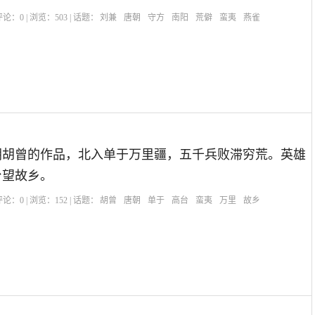
| 评论：
0
| 浏览：
503
| 话题：
刘兼
唐朝
守方
南阳
荒僻
蛮夷
燕雀
朝胡曾的作品，北入单于万里疆，五千兵败滞穷荒。英雄
台望故乡。
| 评论：
0
| 浏览：
152
| 话题：
胡曾
唐朝
单于
高台
蛮夷
万里
故乡