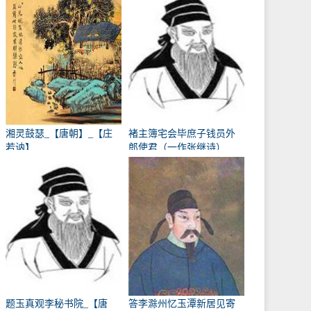
湘灵鼓瑟_【唐朝】_【庄
褚主簿宅会毕庶子钱员外
若讷】
郎使君（一作张继诗）
_【唐朝】_【韩翃】
题玉真观李秘书院_【唐
答李滁州忆玉潭新居见寄