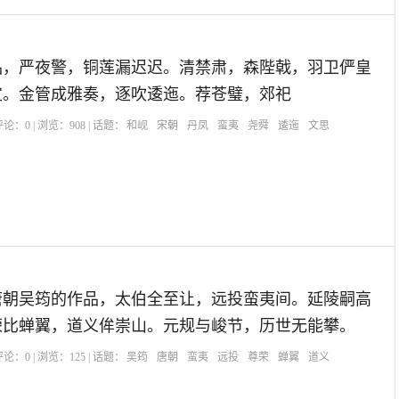
品，严夜警，铜莲漏迟迟。清禁肃，森陛戟，羽卫俨皇
宜。金管成雅奏，逐吹逶迤。荐苍璧，郊祀
| 评论：
0
| 浏览：
908
| 话题：
和岘
宋朝
丹凤
蛮夷
尧舜
逶迤
文思
唐朝吴筠的作品，太伯全至让，远投蛮夷间。延陵嗣高
荣比蝉翼，道义侔崇山。元规与峻节，历世无能攀。
| 评论：
0
| 浏览：
125
| 话题：
吴筠
唐朝
蛮夷
远投
尊荣
蝉翼
道义