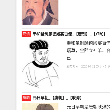
奉和圣制麟德殿宴百僚_【唐朝】_【卢纶】
唐朝
奉和圣制麟德殿宴百
瑞草，金陛立神羊。
已
发布时间：2020-04-12 05:14:45 
元日早朝_【唐朝】_【耿湋】
唐朝
元日早朝是唐朝耿湋