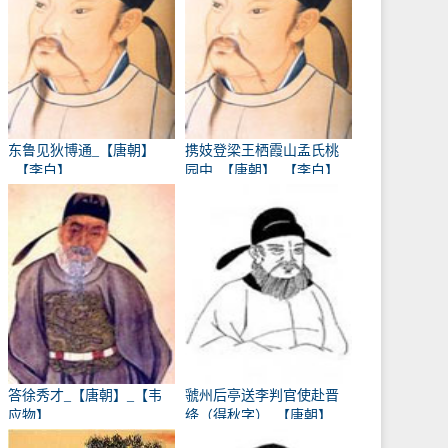
东鲁见狄博通_【唐朝】
携妓登梁王栖霞山孟氏桃
_【李白】
园中_【唐朝】_【李白】
答徐秀才_【唐朝】_【韦
虢州后亭送李判官使赴晋
应物】
绛（得秋字）_【唐朝】
_【岑参】