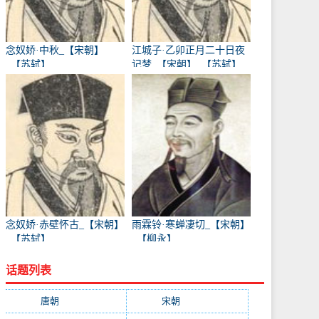
念奴娇·中秋_【宋朝】
江城子·乙卯正月二十日夜
_【苏轼】
记梦_【宋朝】_【苏轼】
念奴娇·赤壁怀古_【宋朝】
雨霖铃·寒蝉凄切_【宋朝】
_【苏轼】
_【柳永】
话题列表
唐朝
(41745)
宋朝
(20688)