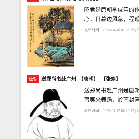
昭君是唐朝李咸用的
心。日暮边风急，程
发布时间：2020-04-16 01:36:35 
送郑尚书赴广州_【唐朝】_【张籍】
唐朝
送郑尚书赴广州是唐
蛮夷来舞蹈，岭南封
发布时间：2020-04-12 06:36:12 