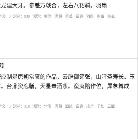
黄龙建大牙。参差万戟合，左右八貂斜。羽扇
| 评论：
0
| 浏览：
939
| 话题：
耿湋
唐朝
等差
蛮夷
羽扇
朝臣
参差
衮】
僚应制是唐朝常衮的作品，云辟御筵张，山呼圣寿长。玉
羊。台鼎资庖膳，天星奉酒浆。蛮夷陪作位，犀象舞成
| 评论：
0
| 浏览：
318
| 话题：
常衮
唐朝
酒浆
蛮夷
成行
千秋
三面