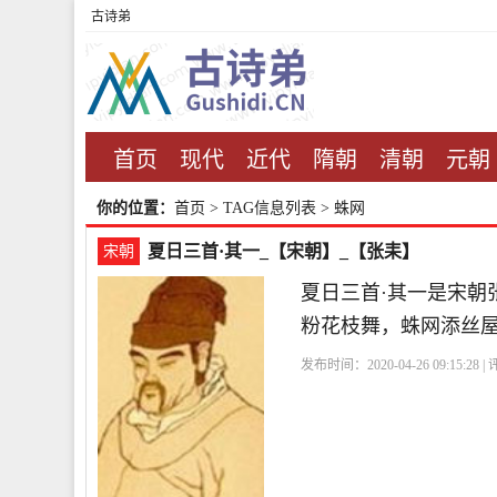
古诗弟
首页
现代
近代
隋朝
清朝
元朝
你的位置：
首页
> TAG信息列表 > 蛛网
夏日三首·其一_【宋朝】_【张耒】
宋朝
夏日三首·其一是宋朝
粉花枝舞，蛛网添丝
发布时间：2020-04-26 09:15:28 