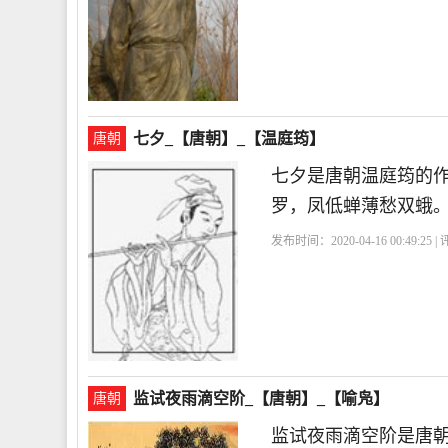
七夕_【唐朝】_【温庭筠】
唐朝
七夕是唐朝温庭筠的
罗，凤低蝉薄愁双蛾
发布时间：2020-04-16 00:49:25 
监试夜雨滴空阶_【唐朝】_【喻凫】
唐朝
监试夜雨滴空阶是唐