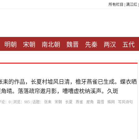
所有栏目
|
满江红
明朝
宋朝
南北朝
魏晋
先秦
两汉
五代
张耒的作品，长夏村墟风日清，檐牙燕雀已生成。蝶衣晒
屋角晴。落落疏帘邀月影，嘈嘈虚枕纳溪声。久斑
| 评论：
0
| 浏览：
985
| 话题：
张耒
宋朝
长夏
燕雀
屋角
霜雪
蛛网
写风诗句