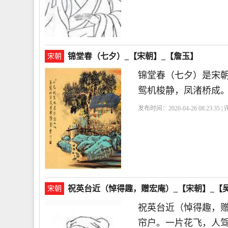
锦堂春（七夕）_【宋朝】_【詹玉】
宋朝
锦堂春（七夕）是宋
鸳机梭静，凤渚桥成
发布时间：2020-04-26 08:23:35 
祝英台近（悼得趣，赠宏庵）_【宋朝】_【
宋朝
祝英台近（悼得趣，
帘户。一片花飞，人