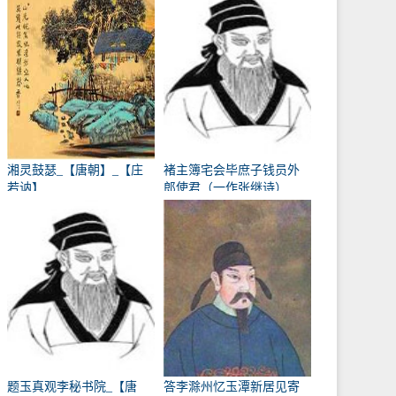
湘灵鼓瑟_【唐朝】_【庄
褚主簿宅会毕庶子钱员外
若讷】
郎使君（一作张继诗）
_【唐朝】_【韩翃】
题玉真观李秘书院_【唐
答李滁州忆玉潭新居见寄