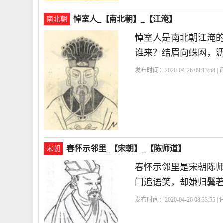
悼室人_【南北朝】_【江淹】
南北朝
悼室人是南北朝江淹
谁来？结眉向蛛网，
发布时间：2020-04-26 09:13:58 
春怀示邻里_【宋朝】_【陈师道】
宋朝
春怀示邻里是宋朝陈
门追语笑，却嫌归鬓
发布时间：2020-04-26 08:33:55 
首