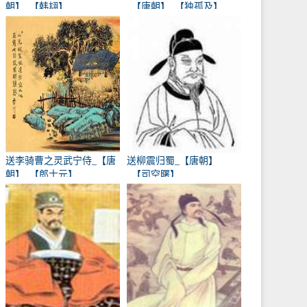
朝】_【韩翃】
_【唐朝】_【独孤及】
送李骑曹之灵武宁侍_【唐
送柳震归蜀_【唐朝】
朝】_【郎士元】
_【司空曙】