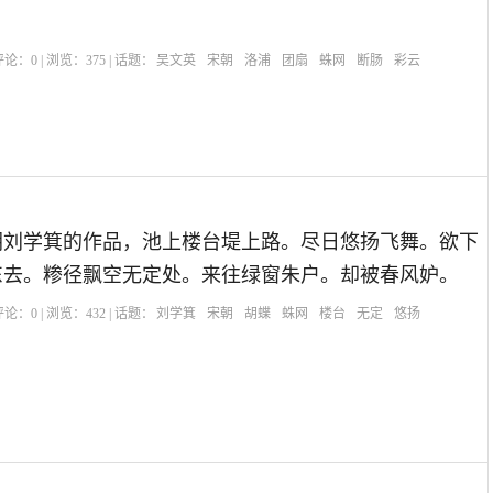
| 评论：
0
| 浏览：
375
| 话题：
吴文英
宋朝
洛浦
团扇
蛛网
断肠
彩云
朝刘学箕的作品，池上楼台堤上路。尽日悠扬飞舞。欲下
东去。糁径飘空无定处。来往绿窗朱户。却被春风妒。
| 评论：
0
| 浏览：
432
| 话题：
刘学箕
宋朝
胡蝶
蛛网
楼台
无定
悠扬