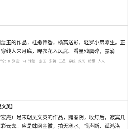
朝詹玉的作品，桂嫩传香，榆高送影，轻罗小扇凉生。正
。穿线人来月底，曝衣花入风庭。看星残靥碎，露滴
| 评论：
0
| 浏览：
74
| 话题：
詹玉
宋朝
三星
穿线
蛛网
暗想
人来
吴文英】
赠宏庵）是宋朝吴文英的作品，黯春阴，收灯后，寂寞几
驾彩云去。应是蛛网金徽，拍天寒水，恨声断、孤鸿洛