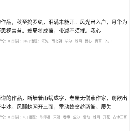
的作品，秋至捣罗纨，泪满未能开。风光肃入户，月华为
沥思视青苔。鬓局将成葆，带减不须摧。我心
| 评论：
0
| 浏览：
816
| 话题：
江淹
南北朝
华为
蛛网
我心
青苔
入户
师道的作品，断墙着雨蜗成字，老屋无僧燕作家，剩欲出
著尘沙。风翻蛛网开三面，雷动蜂窠趁两衙。屡失
| 评论：
0
| 浏览：
40
| 话题：
陈师道
宋朝
春事
尘沙
雷动
蛛网
开花
古诗三百