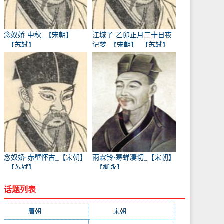
念奴娇·中秋_【宋朝】
江城子·乙卯正月二十日夜
_【苏轼】
记梦_【宋朝】_【苏轼】
念奴娇·赤壁怀古_【宋朝】
雨霖铃·寒蝉凄切_【宋朝】
_【苏轼】
_【柳永】
话题列表
唐朝
(41745)
宋朝
(20688)