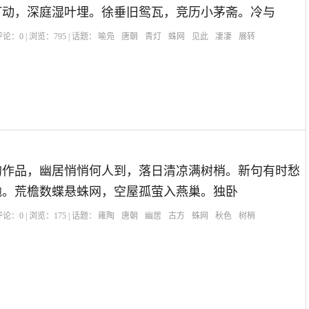
灯动，深庭湿叶埋。徐垂旧鸳瓦，竞历小茅斋。冷与
| 评论：
0
| 浏览：
795
| 话题：
喻凫
唐朝
青灯
蛛网
见此
凄凄
展转
的作品，幽居悄悄何人到，落日清凉满树梢。新句有时愁
抛。荒檐数蝶悬蛛网，空屋孤萤入燕巢。独卧
| 评论：
0
| 浏览：
175
| 话题：
雍陶
唐朝
幽居
古方
蛛网
秋色
树梢