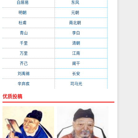
白居易
(2664)
东风
(1544)
明朝
(1319)
元朝
(1199)
杜甫
(1197)
南北朝
(1061)
青山
(930)
李白
(929)
千里
(922)
清朝
(885)
万里
(880)
江南
(805)
齐己
(781)
阑干
(723)
刘禹锡
(719)
长安
(695)
辛弃疾
(631)
司马光
(601)
优质投稿