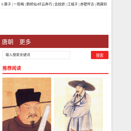
|
卜算子
|
一剪梅
|
鹊桥仙•纤云弄巧
|
念奴娇
|
江城子
|
赤壁怀古
|
雨霖铃
唐朝
更多
推荐阅读