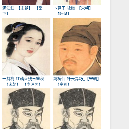
满江红_【宋朝】_【岳
卜算子·咏梅_【宋朝】
飞】
_【陆游】
一剪梅·红藕香残玉簟秋
鹊桥仙·纤云弄巧_【宋朝】
_【宋朝】_【李清照】
_【秦观】