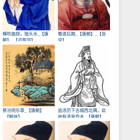
横吹曲辞。陇头水_【唐
蜀道后期_【唐朝】_【张
朝】_【卢照邻】
说】
祭汾阴乐章_【唐朝】
追凉历下古城西北隅，此
_【韩休】
地有清泉乔木_【唐朝】
_【卢象】