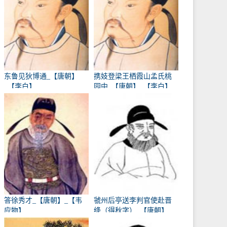
东鲁见狄博通_【唐朝】
携妓登梁王栖霞山孟氏桃
_【李白】
园中_【唐朝】_【李白】
答徐秀才_【唐朝】_【韦
虢州后亭送李判官使赴晋
应物】
绛（得秋字）_【唐朝】
_【岑参】