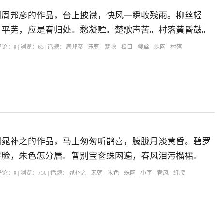
朝周邦彦的作品，台上披襟，快风一瞬收残雨。柳丝轻
目平芜，应是春归处。愁凝贮。楚歌声苦。村落黄昏鼓。
| 评论：
0
| 浏览：
63
| 话题：
周邦彦
宋朝
楚歌
极目
柳丝
蛛网
村落
朝晁补之的作品，马上匆匆听鹊喜，朦胧月淡黄昏。碧罗
辨脸，朱色怎分唇。暂别宝奁蛛网遍，春风泪污榴裙。
| 评论：
0
| 浏览：
750
| 话题：
晁补之
宋朝
朱色
蛛网
小字
春风
纤腰