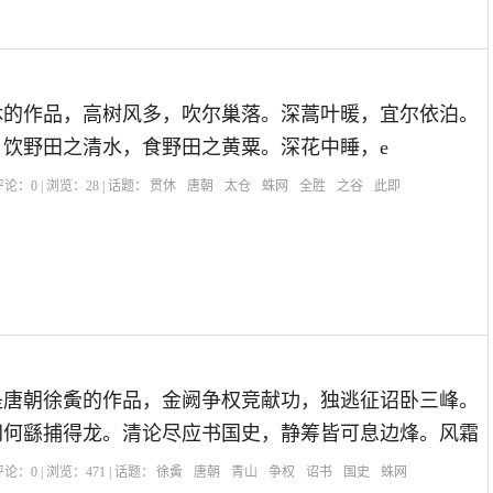
休的作品，高树风多，吹尔巢落。深蒿叶暖，宜尔依泊。
饮野田之清水，食野田之黄粟。深花中睡，e
| 评论：
0
| 浏览：
28
| 话题：
贯休
唐朝
太仓
蛛网
全胜
之谷
此即
是唐朝徐夤的作品，金阙争权竞献功，独逃征诏卧三峰。
网何繇捕得龙。清论尽应书国史，静筹皆可息边烽。风霜
| 评论：
0
| 浏览：
471
| 话题：
徐夤
唐朝
青山
争权
诏书
国史
蛛网