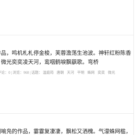
作品，鸣机札札停金梭，芙蓉澹荡生池波。神轩红粉陈香
。微光奕奕凌天河，鸾咽鹤唳飘飖歌。弯桥
| 评论：
0
| 浏览：
968
| 话题：
温庭筠
唐朝
天河
平明
蛛网
奕奕
微光
朝喻凫的作品，霎霎复凄凄，飘松又洒槐。气濛蛛网槛，