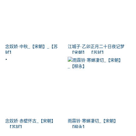
念奴娇·中秋_【宋朝】_【苏
江城子·乙卯正月二十日夜记梦
轼】
_【宋朝】_【苏轼】
念奴娇·赤壁怀古_【宋朝】
雨霖铃·寒蝉凄切_【宋朝】
_【苏轼】
_【柳永】