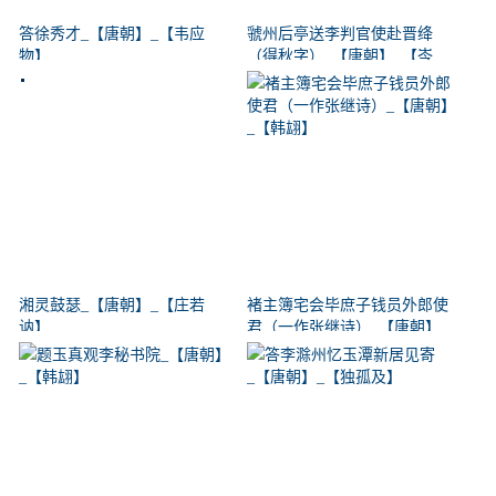
答徐秀才_【唐朝】_【韦应
虢州后亭送李判官使赴晋绛
物】
（得秋字）_【唐朝】_【岑
参】
湘灵鼓瑟_【唐朝】_【庄若
褚主簿宅会毕庶子钱员外郎使
讷】
君（一作张继诗）_【唐朝】
_【韩翃】