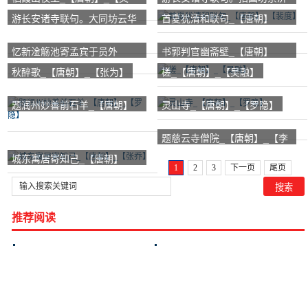
一】
寺。奇松联二十字绝句_【唐
游长安诸寺联句。大同坊云华
首夏犹清和联句_【唐朝】
朝】_【段成式】
寺。偶联句_【唐朝】_【段成
_【裴度】
忆新淦觞池寄孟宾于员外
书郭判官幽斋壁_【唐朝】
式】
_【唐朝】_【徐铉】
_【李中】
秋醉歌_【唐朝】_【张为】
槎_【唐朝】_【吴融】
题润州妙善前石羊_【唐朝】
灵山寺_【唐朝】_【罗隐】
_【罗隐】
题慈云寺僧院_【唐朝】_【李
山甫】
城东寓居寄知己_【唐朝】
1
2
3
下一页
尾页
_【张乔】
推荐阅读