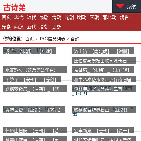
古诗弟
导航
首页
现代
近代
隋朝
清朝
元朝
明朝
宋朝
南北朝
魏晋
先秦
两汉
五代
唐朝
更多
你的位置：
首页
> TAG信息列表 > 苔藓
虎丘_【宋朝】_【叶适】
游山诗_【南北朝】_【谢朓】
唐伯虎与祝枝山联句咏奇石
_【明朝】_【唐寅】
水调歌头（题岳麓法华台）
点绛唇_【宋朝】_【宋自道】
_【宋朝】_【侯置】
卜算子_【宋朝】_【姜夔】
和中丞奉使承恩，还终南旧居
_【唐朝】_【皇甫冉】
题僧梦微房_【唐朝】_【修
道林寺居寄岳麓禅师二首
睦】
_【唐朝】_【齐己】
寄庐岳僧_【唐朝】_【齐己】
和杨使君游赤松山_【唐朝】
_【贯休】
怀庐山旧隐_【唐朝】_【若
宜丰新泉_【唐朝】_【灵一】
虚】
栖霞山夜坐_【唐朝】_【灵
游长安诸寺联句。招国坊崇济