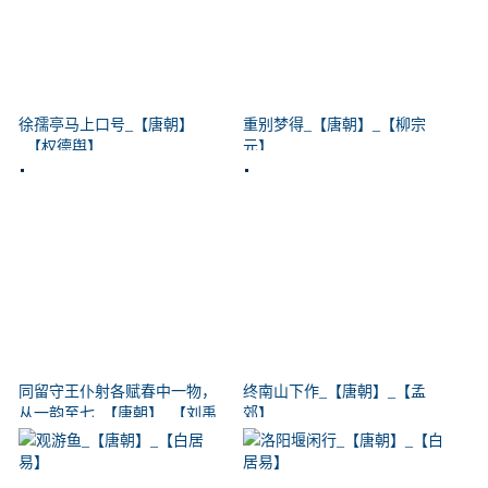
徐孺亭马上口号_【唐朝】
重别梦得_【唐朝】_【柳宗
_【权德舆】
元】
同留守王仆射各赋春中一物，
终南山下作_【唐朝】_【孟
从一韵至七_【唐朝】_【刘禹
郊】
锡】