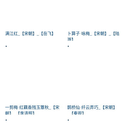
满江红_【宋朝】_【岳飞】
卜算子·咏梅_【宋朝】_【陆
游】
一剪梅·红藕香残玉簟秋_【宋
鹊桥仙·纤云弄巧_【宋朝】
朝】_【李清照】
_【秦观】