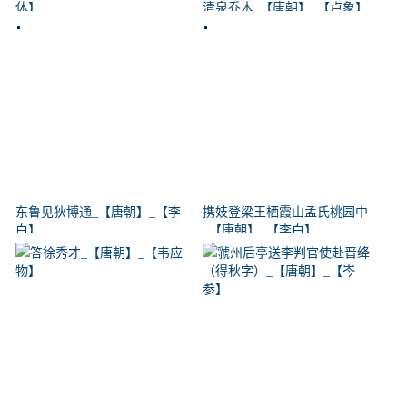
休】
清泉乔木_【唐朝】_【卢象】
东鲁见狄博通_【唐朝】_【李
携妓登梁王栖霞山孟氏桃园中
白】
_【唐朝】_【李白】