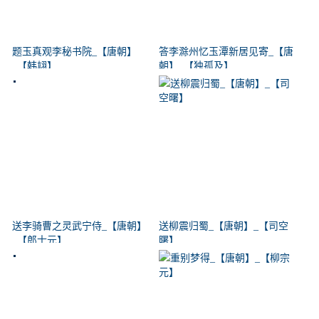
题玉真观李秘书院_【唐朝】
答李滁州忆玉潭新居见寄_【唐
_【韩翃】
朝】_【独孤及】
送李骑曹之灵武宁侍_【唐朝】
送柳震归蜀_【唐朝】_【司空
_【郎士元】
曙】