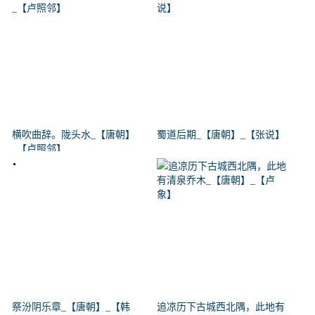
横吹曲辞。陇头水_【唐朝】
蜀道后期_【唐朝】_【张说】
_【卢照邻】
祭汾阴乐章_【唐朝】_【韩
追凉历下古城西北隅，此地有