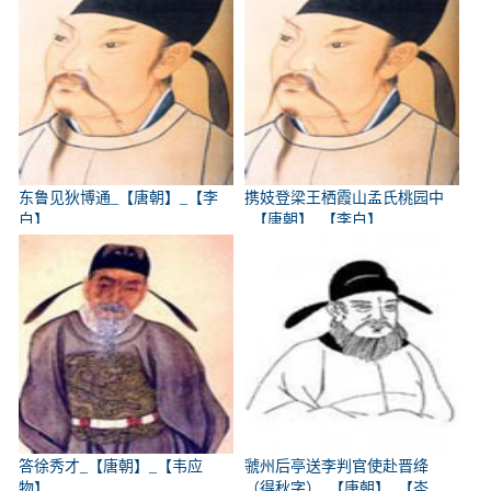
东鲁见狄博通_【唐朝】_【李
携妓登梁王栖霞山孟氏桃园中
白】
_【唐朝】_【李白】
答徐秀才_【唐朝】_【韦应
虢州后亭送李判官使赴晋绛
物】
（得秋字）_【唐朝】_【岑