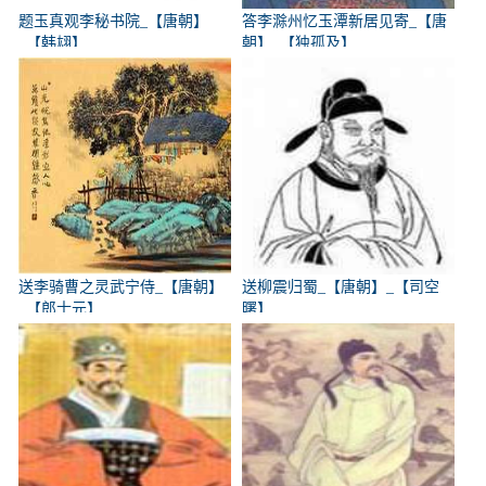
题玉真观李秘书院_【唐朝】
答李滁州忆玉潭新居见寄_【唐
_【韩翃】
朝】_【独孤及】
送李骑曹之灵武宁侍_【唐朝】
送柳震归蜀_【唐朝】_【司空
_【郎士元】
曙】