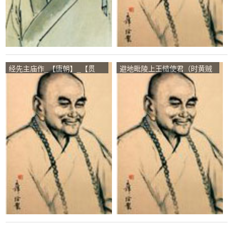
经先主庙作_【唐朝】_【贯
避地毗陵上王慥使君（时黄贼
休】
陷东阳公避地于浙右）_【唐
朝】_【贯休】