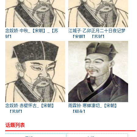
念奴娇·中秋_【宋朝】_【苏
江城子·乙卯正月二十日夜记梦
轼】
_【宋朝】_【苏轼】
念奴娇·赤壁怀古_【宋朝】
雨霖铃·寒蝉凄切_【宋朝】
_【苏轼】
_【柳永】
话题列表