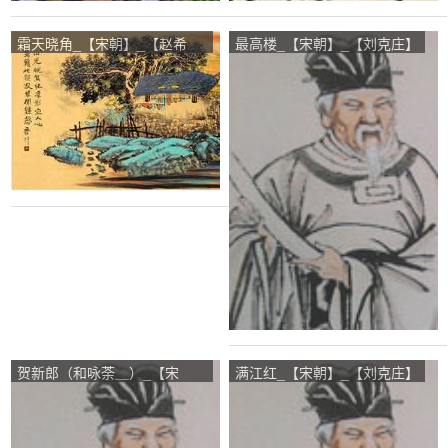
霜天晓角_【宋朝】_【赵希
最高楼_【宋朝】_【刘克庄】
蓬】
贺新郎（和咏荼＿）_【宋
满江红_【宋朝】_【刘克庄】
朝】_【刘克庄】