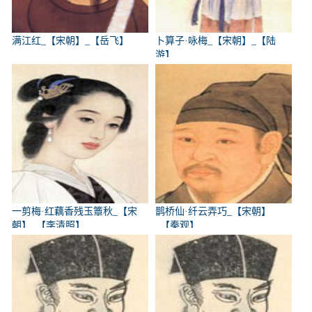
满江红_【宋朝】_【岳飞】
卜算子·咏梅_【宋朝】_【陆
游】
一剪梅·红藕香残玉簟秋_【宋
鹊桥仙·纤云弄巧_【宋朝】
朝】_【李清照】
_【秦观】