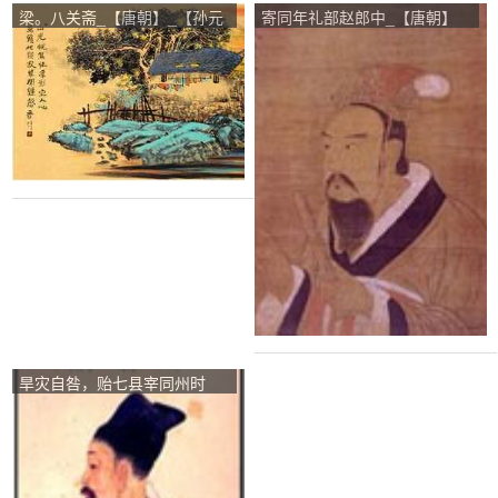
梁。八关斋_【唐朝】_【孙元
寄同年礼部赵郎中_【唐朝】
晏】
_【郑谷】
旱灾自咎，贻七县宰同州时
_【唐朝】_【元稹】