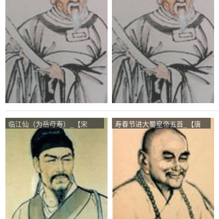
临江仙（为岳母寿）_【宋
寿春节进大蜀皇帝五首_【唐
朝】_【辛弃疾】
朝】_【贯休】