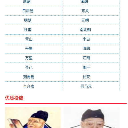
唐朝
(41745)
宋朝
(20688)
白居易
(2664)
东风
(1544)
明朝
(1319)
元朝
(1199)
杜甫
(1197)
南北朝
(1061)
青山
(930)
李白
(929)
千里
(922)
清朝
(885)
万里
(880)
江南
(805)
齐己
(781)
阑干
(723)
刘禹锡
(719)
长安
(695)
辛弃疾
(631)
司马光
(601)
优质投稿