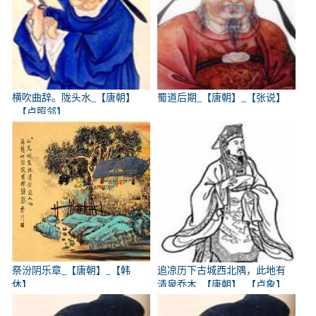
横吹曲辞。陇头水_【唐朝】
蜀道后期_【唐朝】_【张说】
_【卢照邻】
祭汾阴乐章_【唐朝】_【韩
追凉历下古城西北隅，此地有
休】
清泉乔木_【唐朝】_【卢象】