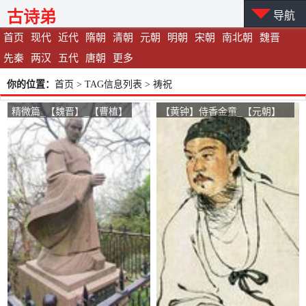
古诗弟
导航
首页
现代
近代
隋朝
清朝
元朝
明朝
宋朝
南北朝
魏晋
先秦
两汉
五代
唐朝
更多
你的位置：
首页
> TAG信息列表 > 祷祝
精微篇_【魏晋】_【曹植】
【黄钟】侍香金童_【元朝】
_【关汉卿】