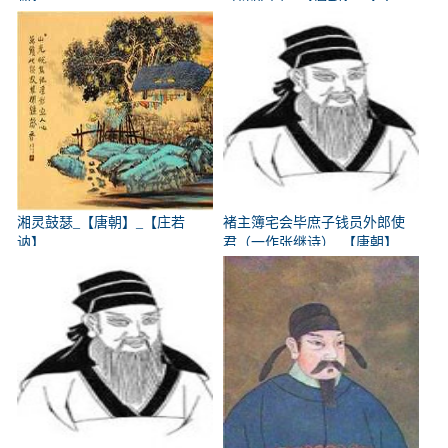
参】
湘灵鼓瑟_【唐朝】_【庄若
褚主簿宅会毕庶子钱员外郎使
讷】
君（一作张继诗）_【唐朝】
_【韩翃】