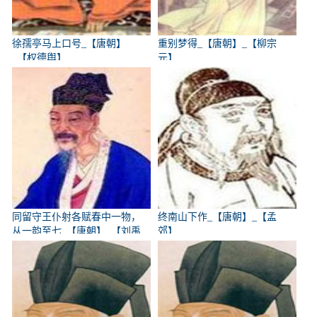
徐孺亭马上口号_【唐朝】
重别梦得_【唐朝】_【柳宗
_【权德舆】
元】
同留守王仆射各赋春中一物，
终南山下作_【唐朝】_【孟
从一韵至七_【唐朝】_【刘禹
郊】
锡】