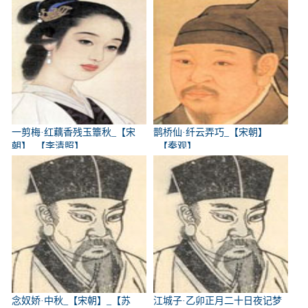
一剪梅·红藕香残玉簟秋_【宋
鹊桥仙·纤云弄巧_【宋朝】
朝】_【李清照】
_【秦观】
念奴娇·中秋_【宋朝】_【苏
江城子·乙卯正月二十日夜记梦