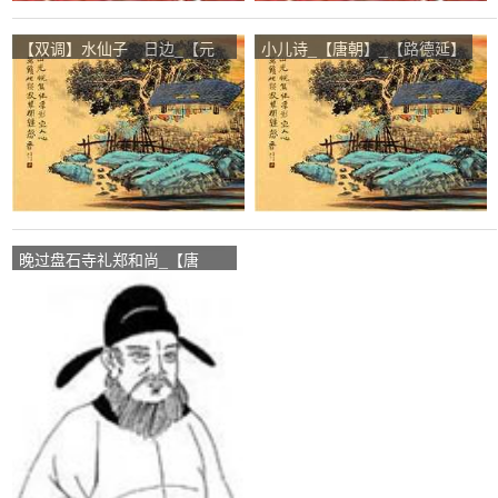
【双调】水仙子 日边_【元
小儿诗_【唐朝】_【路德延】
朝】_【孙周卿】
晚过盘石寺礼郑和尚_【唐
朝】_【岑参】