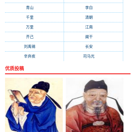
青山
(930)
李白
(929)
千里
(922)
清朝
(885)
万里
(880)
江南
(805)
齐己
(781)
阑干
(723)
刘禹锡
(719)
长安
(695)
辛弃疾
(631)
司马光
(601)
优质投稿