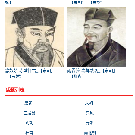
轼】
_【宋朝】_【苏轼】
念奴娇·赤壁怀古_【宋朝】
雨霖铃·寒蝉凄切_【宋朝】
_【苏轼】
_【柳永】
话题列表
唐朝
(41745)
宋朝
(20688)
白居易
(2664)
东风
(1544)
明朝
(1319)
元朝
(1199)
杜甫
(1197)
南北朝
(1061)