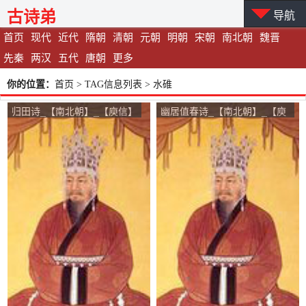
古诗弟
导航
首页
现代
近代
隋朝
清朝
元朝
明朝
宋朝
南北朝
魏晋
先秦
两汉
五代
唐朝
更多
你的位置：
首页
> TAG信息列表 > 水碓
归田诗_【南北朝】_【庾信】
幽居值春诗_【南北朝】_【庾
信】