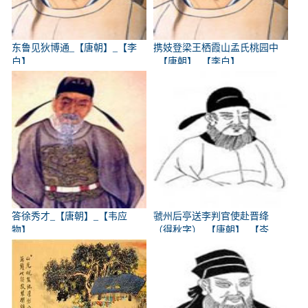
东鲁见狄博通_【唐朝】_【李
携妓登梁王栖霞山孟氏桃园中
白】
_【唐朝】_【李白】
答徐秀才_【唐朝】_【韦应
虢州后亭送李判官使赴晋绛
物】
（得秋字）_【唐朝】_【岑
参】