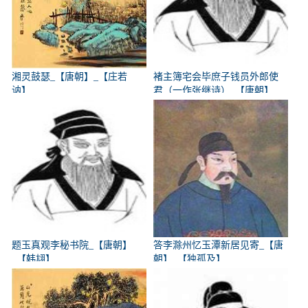
湘灵鼓瑟_【唐朝】_【庄若
褚主簿宅会毕庶子钱员外郎使
讷】
君（一作张继诗）_【唐朝】
_【韩翃】
题玉真观李秘书院_【唐朝】
答李滁州忆玉潭新居见寄_【唐
_【韩翃】
朝】_【独孤及】