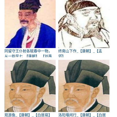
同留守王仆射各赋春中一物，
终南山下作_【唐朝】_【孟
从一韵至七_【唐朝】_【刘禹
郊】
锡】
观游鱼_【唐朝】_【白居易】
洛阳堰闲行_【唐朝】_【白居