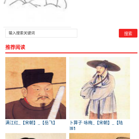
推荐阅读
满江红_【宋朝】_【岳飞】
卜算子·咏梅_【宋朝】_【陆
游】