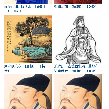
横吹曲辞。陇头水_【唐朝】
蜀道后期_【唐朝】_【张说】
_【卢照邻】
祭汾阴乐章_【唐朝】_【韩
追凉历下古城西北隅，此地有
休】
清泉乔木_【唐朝】_【卢象】