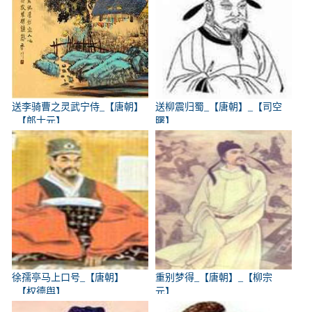
送李骑曹之灵武宁侍_【唐朝】
送柳震归蜀_【唐朝】_【司空
_【郎士元】
曙】
徐孺亭马上口号_【唐朝】
重别梦得_【唐朝】_【柳宗
_【权德舆】
元】