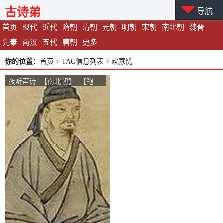
古诗弟
导航
首页
现代
近代
隋朝
清朝
元朝
明朝
宋朝
南北朝
魏晋
先秦
两汉
五代
唐朝
更多
你的位置：
首页
> TAG信息列表 > 欢寡忧
夜听声诗_【南北朝】_【鲍
照】