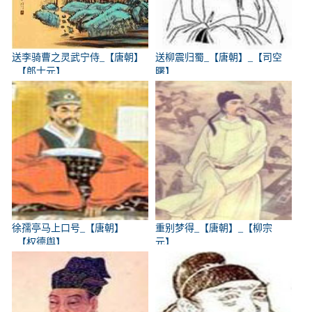
送李骑曹之灵武宁侍_【唐朝】
送柳震归蜀_【唐朝】_【司空
_【郎士元】
曙】
徐孺亭马上口号_【唐朝】
重别梦得_【唐朝】_【柳宗
_【权德舆】
元】