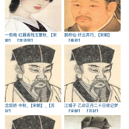
一剪梅·红藕香残玉簟秋_【宋
鹊桥仙·纤云弄巧_【宋朝】
朝】_【李清照】
_【秦观】
念奴娇·中秋_【宋朝】_【苏
江城子·乙卯正月二十日夜记梦
轼】
_【宋朝】_【苏轼】