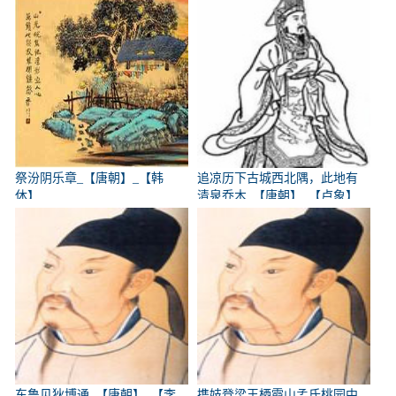
祭汾阴乐章_【唐朝】_【韩
追凉历下古城西北隅，此地有
休】
清泉乔木_【唐朝】_【卢象】
东鲁见狄博通_【唐朝】_【李
携妓登梁王栖霞山孟氏桃园中