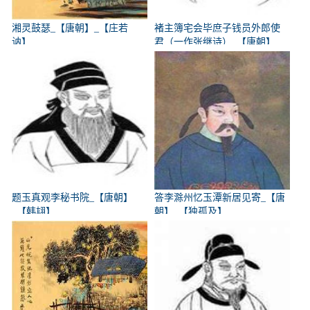
湘灵鼓瑟_【唐朝】_【庄若
褚主簿宅会毕庶子钱员外郎使
讷】
君（一作张继诗）_【唐朝】
_【韩翃】
题玉真观李秘书院_【唐朝】
答李滁州忆玉潭新居见寄_【唐
_【韩翃】
朝】_【独孤及】