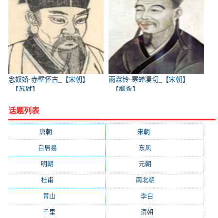
念奴娇·赤壁怀古_【宋朝】
雨霖铃·寒蝉凄切_【宋朝】
_【苏轼】
_【柳永】
话题列表
唐朝
(41745)
宋朝
(20688)
白居易
(2664)
东风
(1544)
明朝
(1319)
元朝
(1199)
杜甫
(1197)
南北朝
(1061)
青山
(930)
李白
(929)
千里
(922)
清朝
(885)