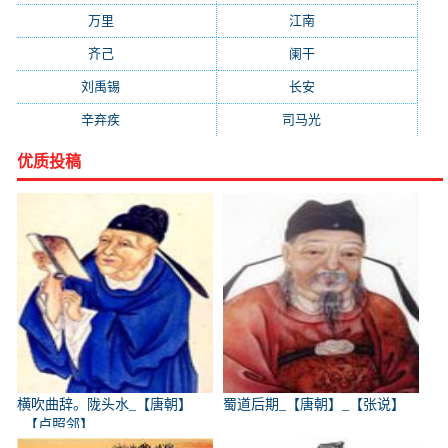
万里
(880)
江南
(805)
齐己
(781)
阑干
(723)
刘禹锡
(719)
长安
(695)
辛弃疾
(631)
司马光
(601)
优质投稿
横吹曲辞。陇头水_【唐朝】
蜀道后期_【唐朝】_【张说】
_【卢照邻】