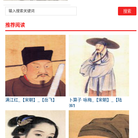
推荐阅读
满江红_【宋朝】_【岳飞】
卜算子·咏梅_【宋朝】_【陆
游】