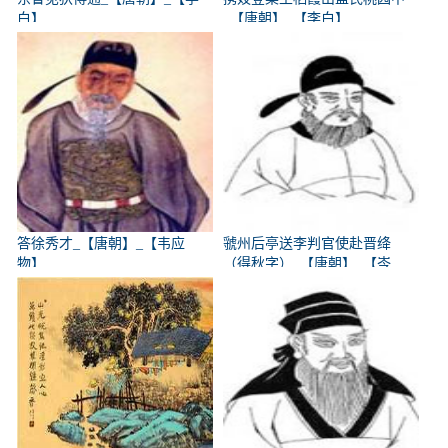
白】
_【唐朝】_【李白】
答徐秀才_【唐朝】_【韦应
虢州后亭送李判官使赴晋绛
物】
（得秋字）_【唐朝】_【岑
参】