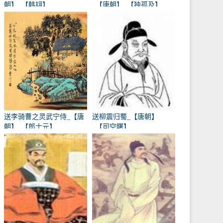
朝】_【韩翃】
_【唐朝】_【独孤及】
送李骑曹之灵武宁侍_【唐
送柳震归蜀_【唐朝】
朝】_【郎士元】
_【司空曙】