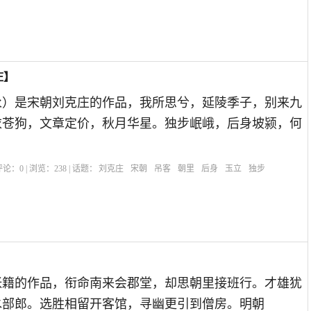
庄】
永）是宋朝刘克庄的作品，我所思兮，延陵季子，别来九
衣苍狗，文章定价，秋月华星。独步岷峨，后身坡颍，何
| 评论：
0
| 浏览：
238
| 话题：
刘克庄
宋朝
吊客
朝里
后身
玉立
独步
张籍的作品，衔命南来会郡堂，却思朝里接班行。才雄犹
水部郎。选胜相留开客馆，寻幽更引到僧房。明朝