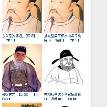
东鲁见狄博通_【唐朝】
携妓登梁王栖霞山孟氏桃
_【李白】
园中_【唐朝】_【李白】
答徐秀才_【唐朝】_【韦
虢州后亭送李判官使赴晋
应物】
绛（得秋字）_【唐朝】
_【岑参】