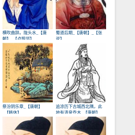
横吹曲辞。陇头水_【唐
蜀道后期_【唐朝】_【张
朝】_【卢照邻】
说】
祭汾阴乐章_【唐朝】
追凉历下古城西北隅，此
_【韩休】
地有清泉乔木_【唐朝】
_【卢象】