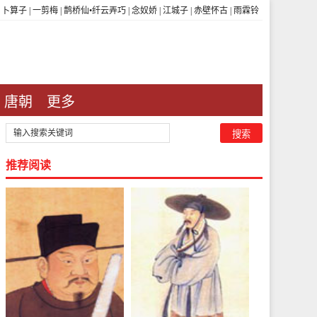
|
卜算子
|
一剪梅
|
鹊桥仙•纤云弄巧
|
念奴娇
|
江城子
|
赤壁怀古
|
雨霖铃
唐朝
更多
推荐阅读