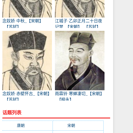
念奴娇·中秋_【宋朝】
江城子·乙卯正月二十日夜
_【苏轼】
记梦_【宋朝】_【苏轼】
念奴娇·赤壁怀古_【宋朝】
雨霖铃·寒蝉凄切_【宋朝】
_【苏轼】
_【柳永】
话题列表
唐朝
(41745)
宋朝
(20688)