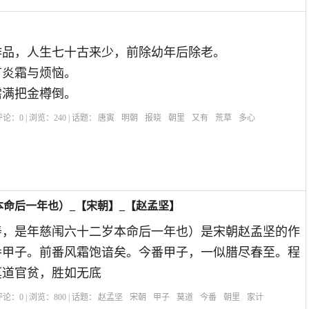
作品，人生七十古来少，前除幼年后除老。
有炎霜与烦恼。
需满把金樽倒。
| 评论：
0
| 浏览：
240
| 话题：
唐寅
明朝
报晓
朝里
又有
荒草
多心
命后一年也）_【宋朝】_【赵孟坚】
寿，是年慈闱六十二岁本命后一年也）是宋朝赵孟坚的作
番甲子。前番风霜饱谙矣。今番甲子，一似腊尽春至。程
莫道官贫，胜如无底
| 评论：
0
| 浏览：
800
| 话题：
赵孟坚
宋朝
甲子
莫道
今番
朝里
家计