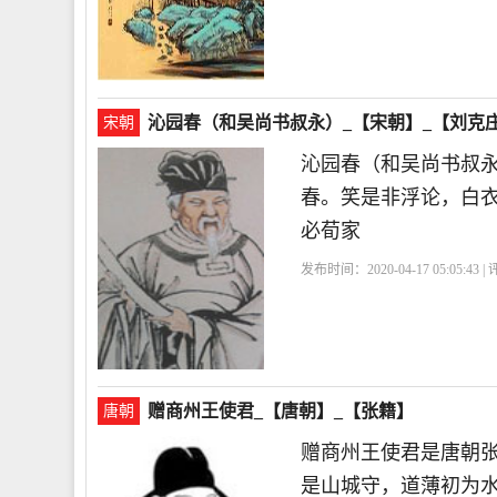
沁园春（和吴尚书叔永）_【宋朝】_【刘克
宋朝
沁园春（和吴尚书叔
春。笑是非浮论，白
必荀家
发布时间：2020-04-17 05:05:43 
赠商州王使君_【唐朝】_【张籍】
唐朝
赠商州王使君是唐朝
是山城守，道薄初为