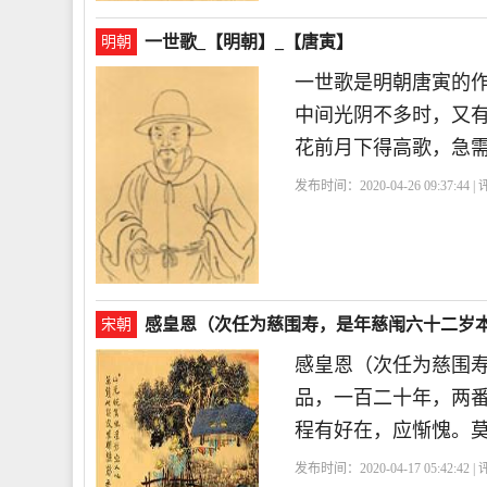
一世歌_【明朝】_【唐寅】
明朝
一世歌是明朝唐寅的
中间光阴不多时，又
花前月下得高歌，急
发布时间：2020-04-26 09:37:44 
感皇恩（次任为慈围寿，是年慈闱六十二岁本
宋朝
感皇恩（次任为慈围
品，一百二十年，两
程有好在，应惭愧。
发布时间：2020-04-17 05:42:42 