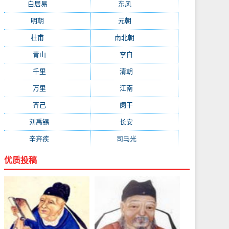
白居易
(2664)
东风
(1544)
明朝
(1319)
元朝
(1199)
杜甫
(1197)
南北朝
(1061)
青山
(930)
李白
(929)
千里
(922)
清朝
(885)
万里
(880)
江南
(805)
齐己
(781)
阑干
(723)
刘禹锡
(719)
长安
(695)
辛弃疾
(631)
司马光
(601)
优质投稿