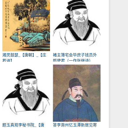
湘灵鼓瑟_【唐朝】_【庄
褚主簿宅会毕庶子钱员外
若讷】
郎使君（一作张继诗）
_【唐朝】_【韩翃】
题玉真观李秘书院_【唐
答李滁州忆玉潭新居见寄