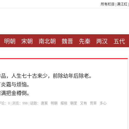
所有栏目
|
满江红
明朝
宋朝
南北朝
魏晋
先秦
两汉
五代
作品，人生七十古来少，前除幼年后除老。
有炎霜与烦恼。
需满把金樽倒。
| 评论：
0
| 浏览：
998
| 话题：
唐寅
明朝
报晓
朝里
又有
荒草
多心