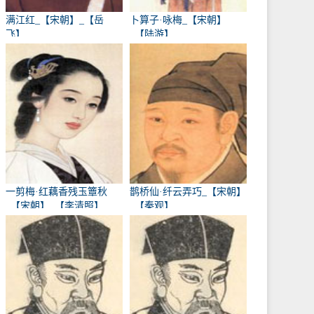
满江红_【宋朝】_【岳
卜算子·咏梅_【宋朝】
飞】
_【陆游】
一剪梅·红藕香残玉簟秋
鹊桥仙·纤云弄巧_【宋朝】
_【宋朝】_【李清照】
_【秦观】