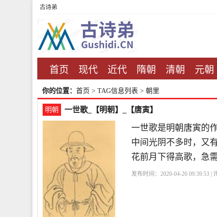
古诗弟
首页
现代
近代
隋朝
清朝
元朝
你的位置：
首页
> TAG信息列表 > 朝里
一世歌_【明朝】_【唐寅】
明朝
一世歌是明朝唐寅的
中间光阴不多时，又
花前月下得高歌，急
发布时间：2020-04-26 09:39:53 