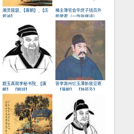
湘灵鼓瑟_【唐朝】_【庄
褚主簿宅会毕庶子钱员外
若讷】
郎使君（一作张继诗）
_【唐朝】_【韩翃】
题玉真观李秘书院_【唐
答李滁州忆玉潭新居见寄
朝】_【韩翃】
_【唐朝】_【独孤及】