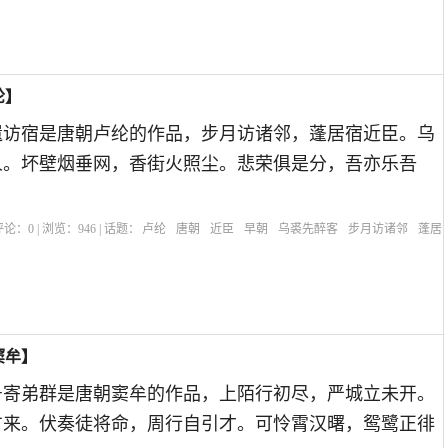
纶】
遗访宿是唐朝卢纶的作品，步月访诸邻，蓬居宿近臣。乌
人。坏壁烟垂网，香街火照尘。悲荣俱是分，吾亦乐吾
| 评论：
0
| 浏览：
946
| 话题：
卢纶
唐朝
近臣
早朝
乌裘先醉客
步月访诸邻
蓬居
窦牟】
号寄弟群是唐朝窦牟的作品，上陌行初尽，严城立未开。
方来。伏奏徒将命，周行自引才。可怜霄汉曙，鸳鹭正徘