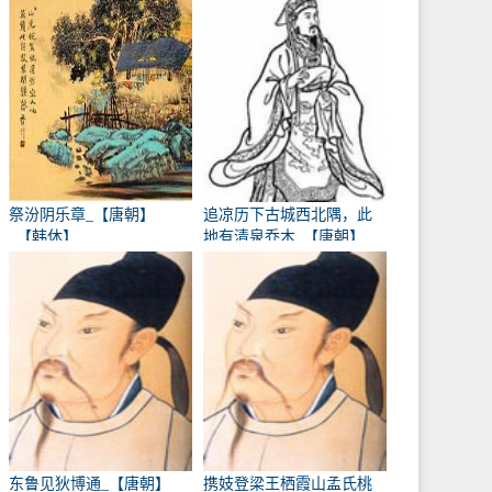
祭汾阴乐章_【唐朝】
追凉历下古城西北隅，此
_【韩休】
地有清泉乔木_【唐朝】
_【卢象】
东鲁见狄博通_【唐朝】
携妓登梁王栖霞山孟氏桃