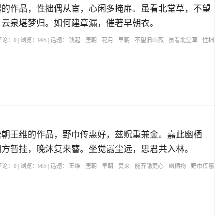
起的作品，性拙偶从宦，心闲多掩扉。虽看北堂草，不望
，云泉堪梦归。如何建章漏，催著早朝衣。
| 评论：
0
| 浏览：
995
| 话题：
钱起
唐朝
花月
早朝
不望旧山薇
虽看北堂草
性拙
唐朝王维的作品，野巾传惠好，兹贶重兼金。嘉此幽栖
朝方暂挂，晚沐复来簪。坐觉嚣尘远，思君共入林。
| 评论：
0
| 浏览：
985
| 话题：
王维
唐朝
早朝
复来
能齐隐吏心
幽栖物
野巾传惠