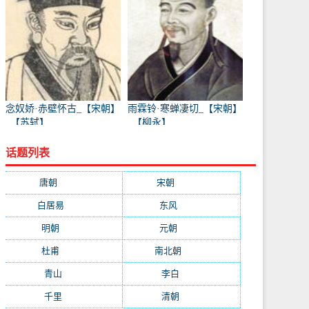
念奴娇·赤壁怀古_【宋朝】
雨霖铃·寒蝉凄切_【宋朝】
_【苏轼】
_【柳永】
话题列表
唐朝
(41745)
宋朝
(20688)
白居易
(2664)
东风
(1544)
明朝
(1319)
元朝
(1199)
杜甫
(1197)
南北朝
(1061)
青山
(930)
李白
(929)
千里
(922)
清朝
(885)