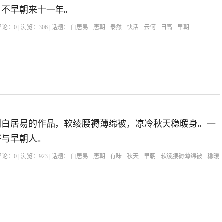
，不早朝来十一年。
| 评论：
0
| 浏览：
306
| 话题：
白居易
唐朝
泰然
快活
云何
日高
早朝
朝白居易的作品，软绫腰褥薄绵被，凉冷秋天稳暖身。一
寄与早朝人。
| 评论：
0
| 浏览：
923
| 话题：
白居易
唐朝
有味
秋天
早朝
软绫腰褥薄绵被
稳暖