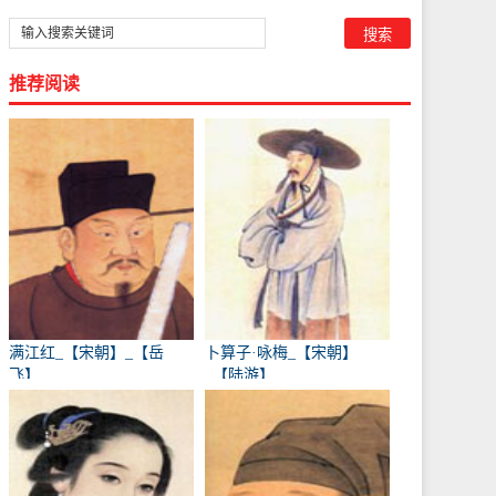
推荐阅读
满江红_【宋朝】_【岳
卜算子·咏梅_【宋朝】
飞】
_【陆游】