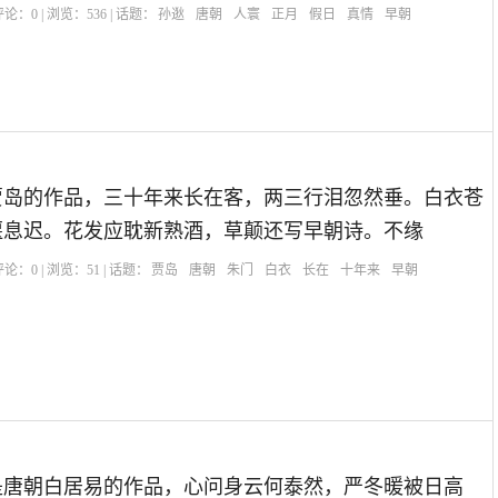
| 评论：
0
| 浏览：
536
| 话题：
孙逖
唐朝
人寰
正月
假日
真情
早朝
贾岛的作品，三十年来长在客，两三行泪忽然垂。白衣苍
偃息迟。花发应耽新熟酒，草颠还写早朝诗。不缘
| 评论：
0
| 浏览：
51
| 话题：
贾岛
唐朝
朱门
白衣
长在
十年来
早朝
是唐朝白居易的作品，心问身云何泰然，严冬暖被日高