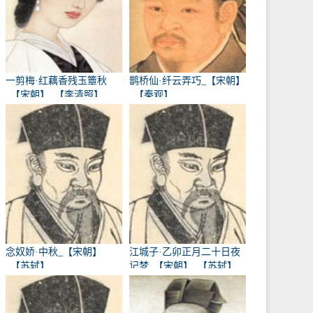
一剪梅·红藕香残玉簟秋
鹊桥仙·纤云弄巧_【宋朝】
_【宋朝】_【李清照】
_【秦观】
念奴娇·中秋_【宋朝】
江城子·乙卯正月二十日夜
_【苏轼】
记梦_【宋朝】_【苏轼】