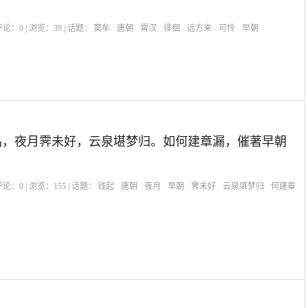
| 评论：
0
| 浏览：
39
| 话题：
窦牟
唐朝
霄汉
徘徊
远方来
可怜
早朝
品，夜月霁未好，云泉堪梦归。如何建章漏，催著早朝
| 评论：
0
| 浏览：
155
| 话题：
钱起
唐朝
夜月
早朝
霁未好
云泉堪梦归
何建章