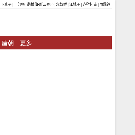
|
卜算子
|
一剪梅
|
鹊桥仙•纤云弄巧
|
念奴娇
|
江城子
|
赤壁怀古
|
雨霖铃
唐朝
更多