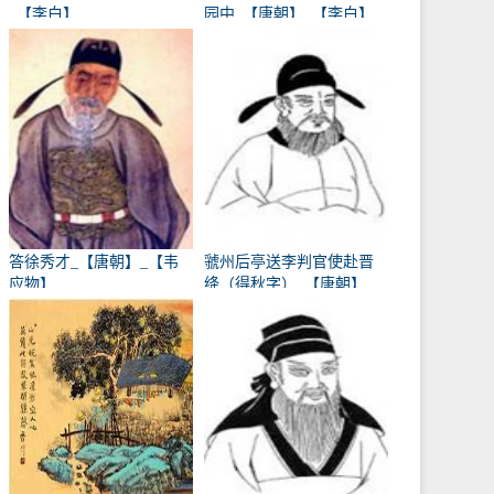
_【李白】
园中_【唐朝】_【李白】
答徐秀才_【唐朝】_【韦
虢州后亭送李判官使赴晋
应物】
绛（得秋字）_【唐朝】
_【岑参】