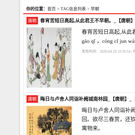
你的位置：
首页
> TAG信息列表 > 早朝
春宵苦短日高起,从此君王不早朝。_【唐朝】
唐朝
春宵苦短日高起,从此君王不
gāo qǐ ，cóng cǐ jun wá
发布时间：2020-04-26 10:50:54 
诗句
抒情诗句
哲理诗句
写人
晦日与卢舍人同诣补阙城南林园_【唐朝】_
唐朝
晦日与卢舍人同诣补
回。欲尽三春赏，还
寓物来。