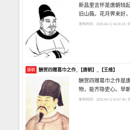
新昌里言怀是唐朝钱
旧山薇。花月霁来好
发布时间：2020-04-12 04:36:18 
偶
酬贺四赠葛巾之作_【唐朝】_【王维】
唐朝
酬贺四赠葛巾之作是
物，能齐隐吏心。早
发布时间：2020-04-12 03:07:46 
好