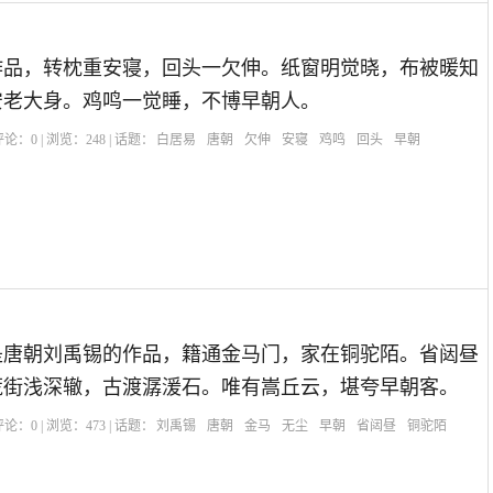
作品，转枕重安寝，回头一欠伸。纸窗明觉晓，布被暖知
安老大身。鸡鸣一觉睡，不博早朝人。
| 评论：
0
| 浏览：
248
| 话题：
白居易
唐朝
欠伸
安寝
鸡鸣
回头
早朝
是唐朝刘禹锡的作品，籍通金马门，家在铜驼陌。省闼昼
荒街浅深辙，古渡潺湲石。唯有嵩丘云，堪夸早朝客。
| 评论：
0
| 浏览：
473
| 话题：
刘禹锡
唐朝
金马
无尘
早朝
省闼昼
铜驼陌