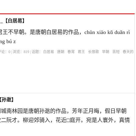
_【白居易】
早朝。是唐朝白居易的作品，chūn xiāo kǔ duǎn rì
ng bú z
| 评论：
0
| 浏览：
819
| 话题：
白居易
唐朝
春宵
君王
长恨歌
早朝
苦短
春天的
的诗句
民谣
【孙逖】
阙城南林园是唐朝孙逖的作品，芳年正月晦，假日早朝
钦二阮才。柳迎郊骑入，花近□庭开。宛是人寰外，真情