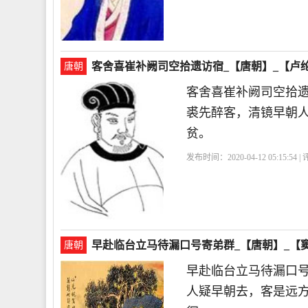
客舍喜崔补阙司空拾遗访宿_【唐朝】_【卢
唐朝
客舍喜崔补阙司空拾
裘先醉客，清镜早朝
贫。
发布时间：2020-04-12 05:15:54 
宿
早赴临台立马待漏口号寄弟群_【唐朝】_【
唐朝
早赴临台立马待漏口
人疑早朝去，客是远