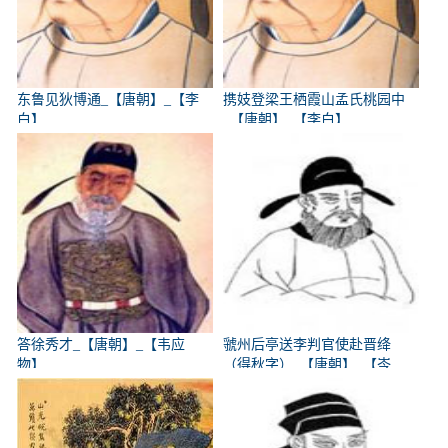
东鲁见狄博通_【唐朝】_【李
携妓登梁王栖霞山孟氏桃园中
白】
_【唐朝】_【李白】
答徐秀才_【唐朝】_【韦应
虢州后亭送李判官使赴晋绛
物】
（得秋字）_【唐朝】_【岑
参】