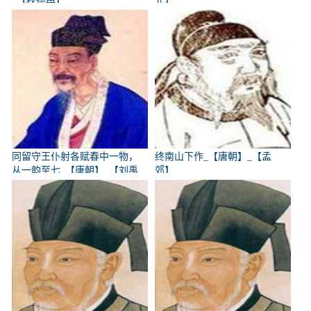
_【权德舆】
元】
同留守王仆射各赋春中一物，
终南山下作_【唐朝】_【孟
从一韵至七_【唐朝】_【刘禹
郊】
锡】