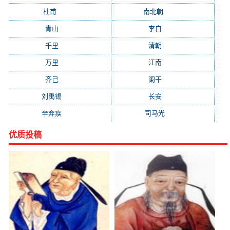
杜甫
(1197)
南北朝
(1061)
青山
(930)
李白
(929)
千里
(922)
清朝
(885)
万里
(880)
江南
(805)
齐己
(781)
阑干
(723)
刘禹锡
(719)
长安
(695)
辛弃疾
(631)
司马光
(601)
优质投稿