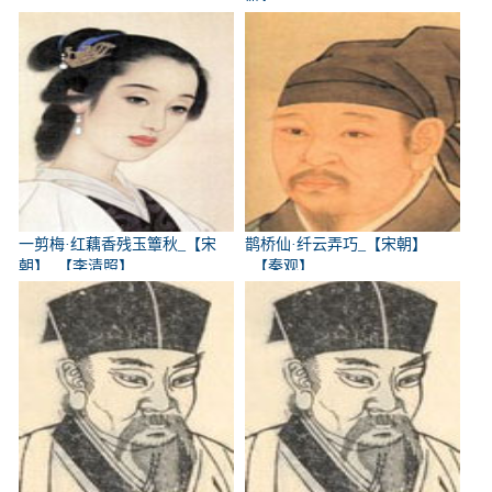
一剪梅·红藕香残玉簟秋_【宋
鹊桥仙·纤云弄巧_【宋朝】
朝】_【李清照】
_【秦观】