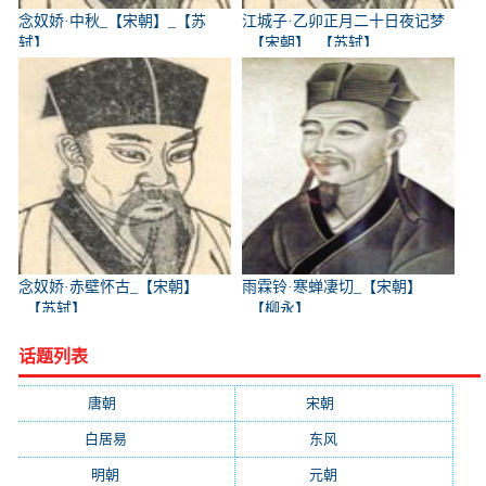
念奴娇·中秋_【宋朝】_【苏
江城子·乙卯正月二十日夜记梦
轼】
_【宋朝】_【苏轼】
念奴娇·赤壁怀古_【宋朝】
雨霖铃·寒蝉凄切_【宋朝】
_【苏轼】
_【柳永】
话题列表
唐朝
(41745)
宋朝
(20688)
白居易
(2664)
东风
(1544)
明朝
(1319)
元朝
(1199)