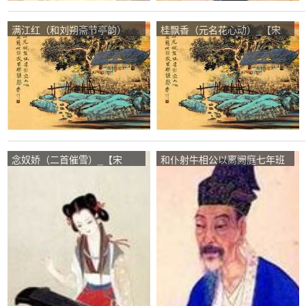
满江红（和刘朔斋节亭韵）
桂飘香（元名花心动）_【宋
_【宋朝】_【李公昴】
朝】_【曹冠】
念奴娇（二首催雪）_【宋
和仆射牛相公以离阙庭七年班
朝】_【朱淑真】
行亲故亡殁…所和_【唐朝】
_【刘禹锡】