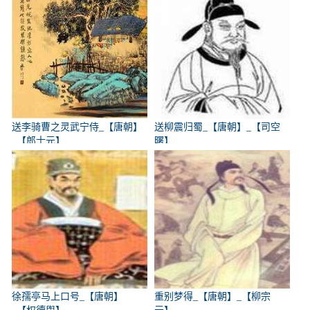
送李骑曹之灵武宁侍_【唐朝】
送柳震归蜀_【唐朝】_【司空
_【郎士元】
曙】
徐孺亭马上口号_【唐朝】
重别梦得_【唐朝】_【柳宗