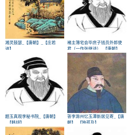
湘灵鼓瑟_【唐朝】_【庄若
褚主簿宅会毕庶子钱员外郎使
讷】
君（一作张继诗）_【唐朝】
_【韩翃】
题玉真观李秘书院_【唐朝】
答李滁州忆玉潭新居见寄_【唐
_【韩翃】
朝】_【独孤及】