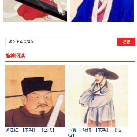
推荐阅读
满江红_【宋朝】_【岳飞】
卜算子·咏梅_【宋朝】_【陆
游】