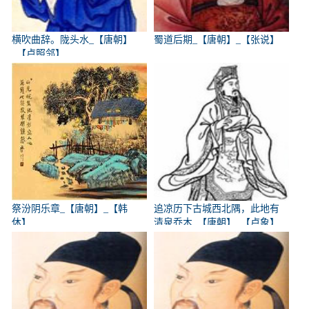
横吹曲辞。陇头水_【唐朝】
蜀道后期_【唐朝】_【张说】
_【卢照邻】
祭汾阴乐章_【唐朝】_【韩
追凉历下古城西北隅，此地有
休】
清泉乔木_【唐朝】_【卢象】