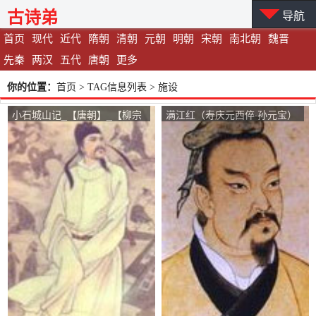
古诗弟
导航
首页
现代
近代
隋朝
清朝
元朝
明朝
宋朝
南北朝
魏晋
先秦
两汉
五代
唐朝
更多
你的位置：
首页
> TAG信息列表 > 施设
小石城山记_【唐朝】_【柳宗
满江红（寿庆元西倅·孙元宝）
元】
_【宋朝】_【陈著】