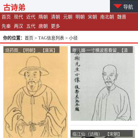
古诗弟
导航
首页
现代
近代
隋朝
清朝
元朝
明朝
宋朝
南北朝
魏晋
先秦
两汉
五代
唐朝
更多
你的位置：
首页
> TAG信息列表 > 小径
烧药图_【明朝】_【唐寅】
眼儿媚·一寸横波惹春留_【清
朝】_【厉鹗】
临江仙（访梅）_【宋朝】