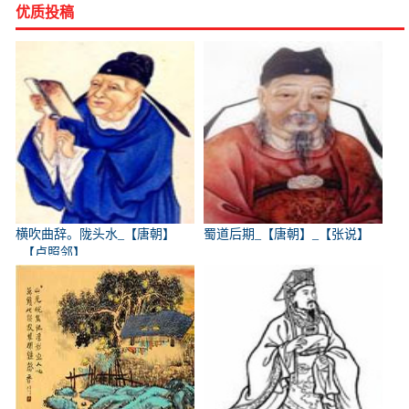
优质投稿
横吹曲辞。陇头水_【唐朝】
蜀道后期_【唐朝】_【张说】
_【卢照邻】