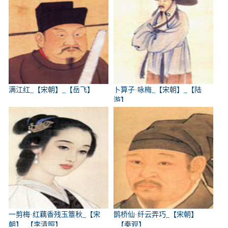
满江红_【宋朝】_【岳飞】
卜算子·咏梅_【宋朝】_【陆
游】
一剪梅·红藕香残玉簟秋_【宋
鹊桥仙·纤云弄巧_【宋朝】
朝】_【李清照】
_【秦观】