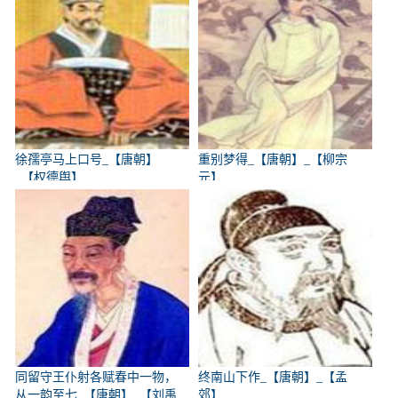
徐孺亭马上口号_【唐朝】
重别梦得_【唐朝】_【柳宗
_【权德舆】
元】
同留守王仆射各赋春中一物，
终南山下作_【唐朝】_【孟
从一韵至七_【唐朝】_【刘禹
郊】