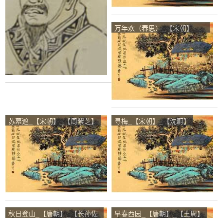
万年欢（春思）_【宋朝】
_【史达祖】
苏幕遮_【宋朝】_【周紫芝】
寻梅_【宋朝】_【沈蔚】
秋日登山_【唐朝】_【长孙佐
早春西园_【唐朝】_【王周】