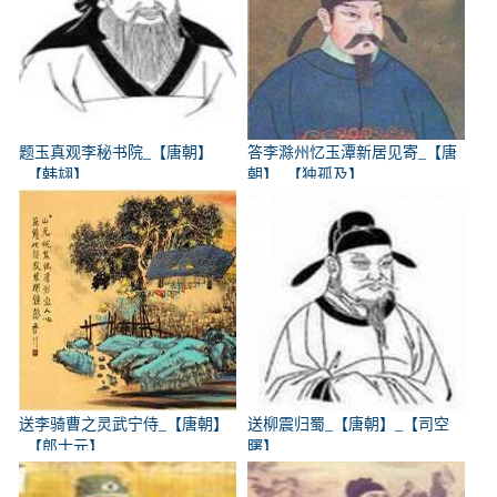
题玉真观李秘书院_【唐朝】
答李滁州忆玉潭新居见寄_【唐
_【韩翃】
朝】_【独孤及】
送李骑曹之灵武宁侍_【唐朝】
送柳震归蜀_【唐朝】_【司空
_【郎士元】
曙】