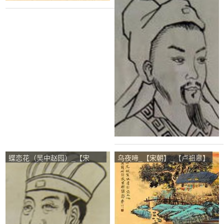
_【刘辰翁】
蝶恋花（吴中赵园）_【宋
乌夜啼_【宋朝】_【卢祖皋】
朝】_【吴潜】