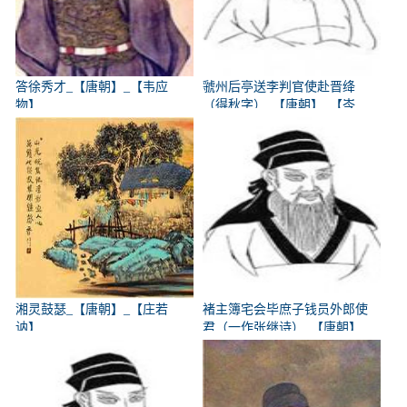
答徐秀才_【唐朝】_【韦应
虢州后亭送李判官使赴晋绛
物】
（得秋字）_【唐朝】_【岑
参】
湘灵鼓瑟_【唐朝】_【庄若
褚主簿宅会毕庶子钱员外郎使
讷】
君（一作张继诗）_【唐朝】
_【韩翃】