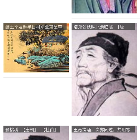
酬王季友题半日村别业兼呈李
陪郑公秋晚北池临眺_【唐
明府_【唐朝】_【郎士元】
朝】_【杜甫】
题桃树_【唐朝】_【杜甫】
王竟携酒，高亦同过，共用寒
字_【唐朝】_【杜甫】