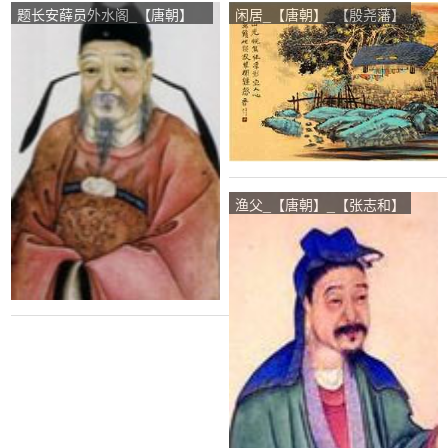
题长安薛员外水阁_【唐朝】
闲居_【唐朝】_【殷尧藩】
_【姚合】
渔父_【唐朝】_【张志和】