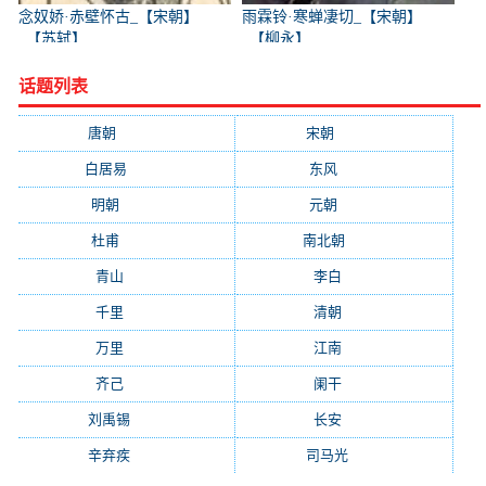
念奴娇·赤壁怀古_【宋朝】
雨霖铃·寒蝉凄切_【宋朝】
_【苏轼】
_【柳永】
话题列表
唐朝
(41745)
宋朝
(20688)
白居易
(2664)
东风
(1544)
明朝
(1319)
元朝
(1199)
杜甫
(1197)
南北朝
(1061)
青山
(930)
李白
(929)
千里
(922)
清朝
(885)
万里
(880)
江南
(805)
齐己
(781)
阑干
(723)
刘禹锡
(719)
长安
(695)
辛弃疾
(631)
司马光
(601)