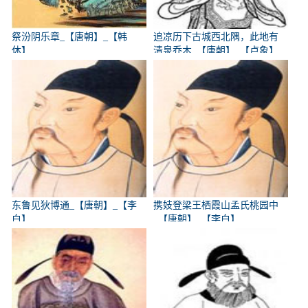
祭汾阴乐章_【唐朝】_【韩
追凉历下古城西北隅，此地有
休】
清泉乔木_【唐朝】_【卢象】
东鲁见狄博通_【唐朝】_【李
携妓登梁王栖霞山孟氏桃园中
白】
_【唐朝】_【李白】