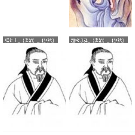
赠处士_【唐朝】_【张祜】
题松汀驿_【唐朝】_【张祜】