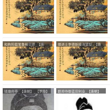
辅】
和朐阳载笔鲁裕见寄_【唐
赠进士李德新接海棠梨_【唐
朝】_【李中】
朝】_【翁洮】
钱塘府亭_【唐朝】_【罗隐】
题郑侍御蓝田别业_【唐朝】
_【张乔】