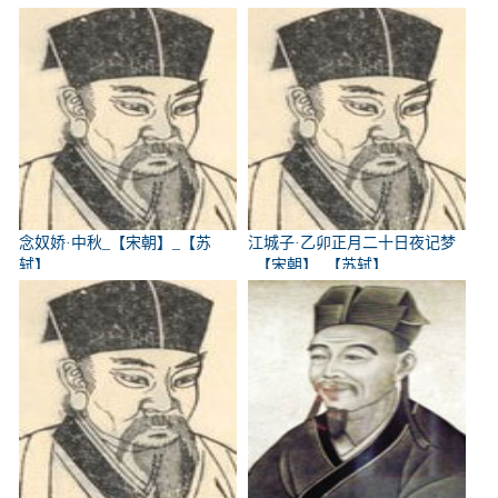
念奴娇·中秋_【宋朝】_【苏
江城子·乙卯正月二十日夜记梦
轼】
_【宋朝】_【苏轼】