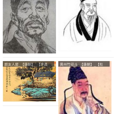
题友人屋_【唐朝】_【李昌
黄州竹径斗_【唐朝】_【杜
符】
牧】