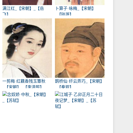
满江红_【宋朝】_【岳
卜算子·咏梅_【宋朝】
飞】
_【陆游】
一剪梅·红藕香残玉簟秋
鹊桥仙·纤云弄巧_【宋朝】
_【宋朝】_【李清照】
_【秦观】