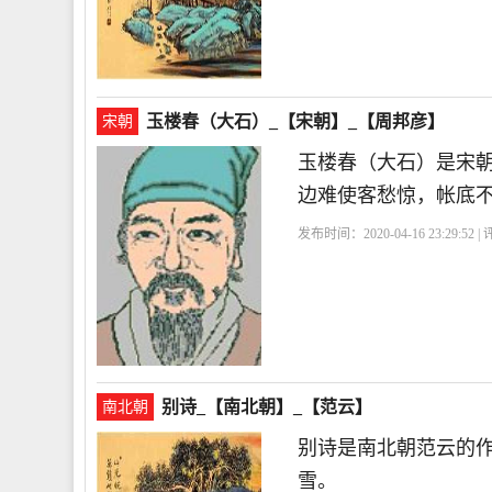
玉楼春（大石）_【宋朝】_【周邦彦】
宋朝
玉楼春（大石）是宋
边难使客愁惊，帐底
发布时间：2020-04-16 23:29:52 
别诗_【南北朝】_【范云】
南北朝
别诗是南北朝范云的
雪。