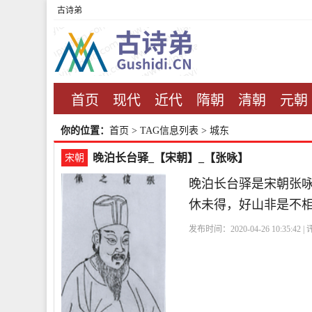
古诗弟
首页
现代
近代
隋朝
清朝
元朝
你的位置：
首页
> TAG信息列表 > 城东
晚泊长台驿_【宋朝】_【张咏】
宋朝
晚泊长台驿是宋朝张
休未得，好山非是不
发布时间：2020-04-26 10:35:42 