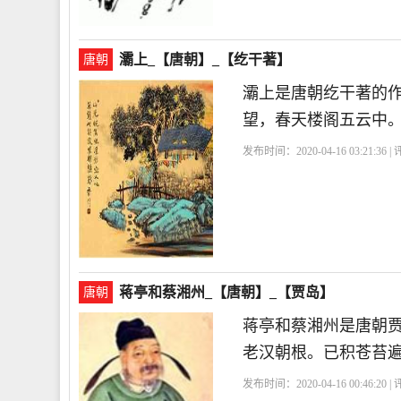
灞上_【唐朝】_【纥干著】
唐朝
灞上是唐朝纥干著的
望，春天楼阁五云中
发布时间：2020-04-16 03:21:36 
蒋亭和蔡湘州_【唐朝】_【贾岛】
唐朝
蒋亭和蔡湘州是唐朝
老汉朝根。已积苍苔
发布时间：2020-04-16 00:46:20 