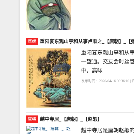
重阳宴东观山亭和从事卢顺之_【唐朝】_【
唐朝
重阳宴东观山亭和从
一望通。交友会时丝
中。高咏
发布时间：2020-04-16 00:36:10 
越中寺居_【唐朝】_【赵嘏】
唐朝
越中寺居是唐朝赵嘏