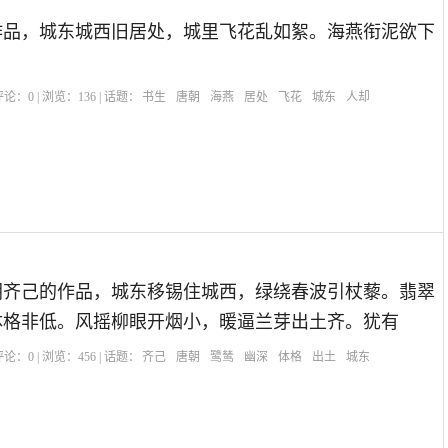
作品，城东城西旧居处，城里飞花乱如絮。海燕衔泥欲下
。
| 评论：
0
| 浏览：
136
| 话题：
书生
唐朝
海燕
居处
飞花
城东
人却
朝齐己的作品，城东移锡住城西，绿绕春波引杖藜。翡翠
体格非低。风摇柳眼开烟小，暖逼兰芽出土齐。犹有
| 评论：
0
| 浏览：
456
| 话题：
齐己
唐朝
鹭鸶
幽深
体格
出土
城东