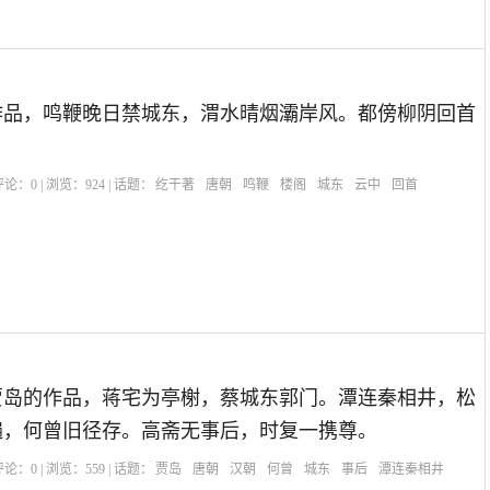
作品，鸣鞭晚日禁城东，渭水晴烟灞岸风。都傍柳阴回首
。
| 评论：
0
| 浏览：
924
| 话题：
纥干著
唐朝
鸣鞭
楼阁
城东
云中
回首
贾岛的作品，蒋宅为亭榭，蔡城东郭门。潭连秦相井，松
遍，何曾旧径存。高斋无事后，时复一携尊。
| 评论：
0
| 浏览：
559
| 话题：
贾岛
唐朝
汉朝
何曾
城东
事后
潭连秦相井