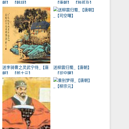
朝】_【韩翃】
_【唐朝】_【独孤及】
送李骑曹之灵武宁侍_【唐
送柳震归蜀_【唐朝】
朝】_【郎士元】
_【司空曙】