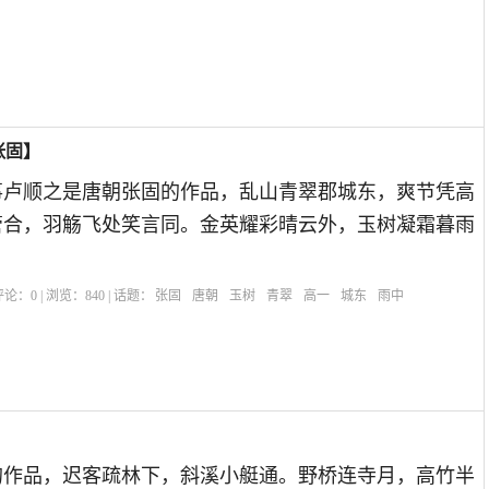
张固】
事卢顺之是唐朝张固的作品，乱山青翠郡城东，爽节凭高
管合，羽觞飞处笑言同。金英耀彩晴云外，玉树凝霜暮雨
| 评论：
0
| 浏览：
840
| 话题：
张固
唐朝
玉树
青翠
高一
城东
雨中
的作品，迟客疏林下，斜溪小艇通。野桥连寺月，高竹半