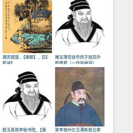
湘灵鼓瑟_【唐朝】_【庄
褚主簿宅会毕庶子钱员外
若讷】
郎使君（一作张继诗）
_【唐朝】_【韩翃】
题玉真观李秘书院_【唐
答李滁州忆玉潭新居见寄