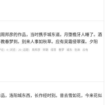
朝周邦彦的作品，当时携手城东道。月堕檐牙人睡了。酒
不教春梦到。别来人事如秋草。应有吴霜侵翠葆。夕阳
| 评论：
0
| 浏览：
20
| 话题：
周邦彦
宋朝
绿苔
春梦
城东
别来
应有
作品，洛阳城东西，长作经时别。昔去雪如花，今来花似