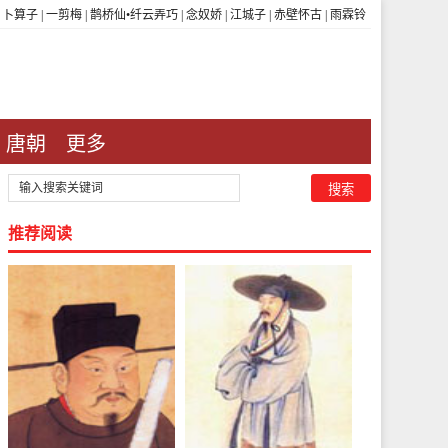
|
卜算子
|
一剪梅
|
鹊桥仙•纤云弄巧
|
念奴娇
|
江城子
|
赤壁怀古
|
雨霖铃
唐朝
更多
推荐阅读