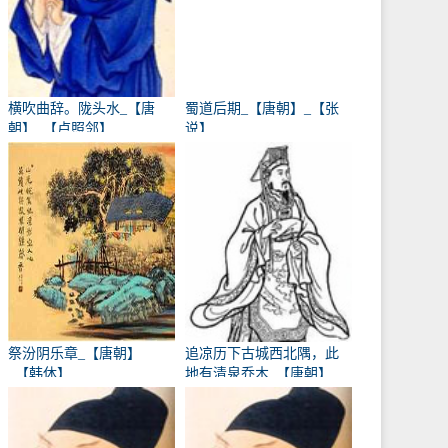
横吹曲辞。陇头水_【唐
蜀道后期_【唐朝】_【张
朝】_【卢照邻】
说】
祭汾阴乐章_【唐朝】
追凉历下古城西北隅，此
_【韩休】
地有清泉乔木_【唐朝】
_【卢象】