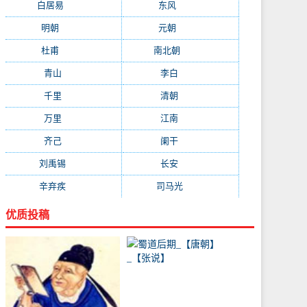
白居易
(2664)
东风
(1544)
明朝
(1319)
元朝
(1199)
杜甫
(1197)
南北朝
(1061)
青山
(930)
李白
(929)
千里
(922)
清朝
(885)
万里
(880)
江南
(805)
齐己
(781)
阑干
(723)
刘禹锡
(719)
长安
(695)
辛弃疾
(631)
司马光
(601)
优质投稿