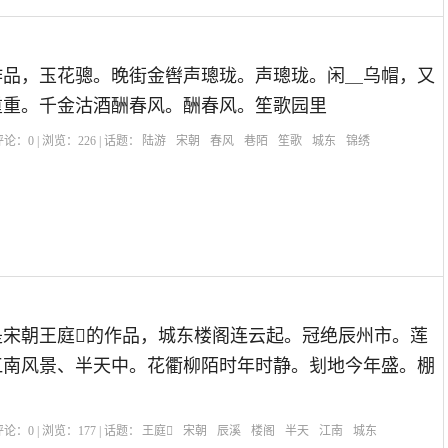
作品，玉花骢。晚街金辔声璁珑。声璁珑。闲＿乌帽，又
重重。千金沽酒酬春风。酬春风。笙歌园里
| 评论：
0
| 浏览：
226
| 话题：
陆游
宋朝
春风
巷陌
笙歌
城东
锦绣
是宋朝王庭的作品，城东楼阁连云起。冠绝辰州市。莲
江南风景、半天中。花衢柳陌时年时静。刬地今年盛。棚
| 评论：
0
| 浏览：
177
| 话题：
王庭
宋朝
辰溪
楼阁
半天
江南
城东