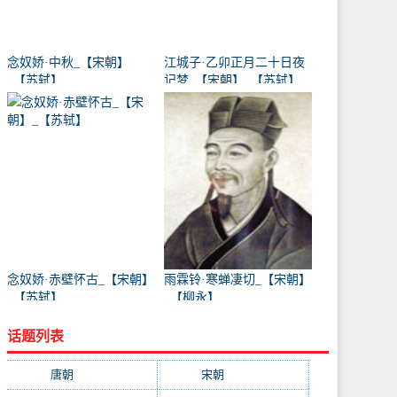
念奴娇·中秋_【宋朝】
江城子·乙卯正月二十日夜
_【苏轼】
记梦_【宋朝】_【苏轼】
念奴娇·赤壁怀古_【宋朝】
雨霖铃·寒蝉凄切_【宋朝】
_【苏轼】
_【柳永】
话题列表
唐朝
(41745)
宋朝
(20688)