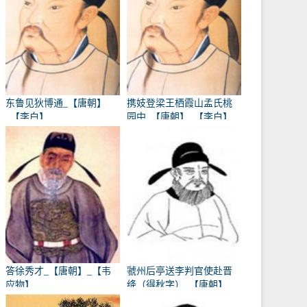
东鲁见狄博通_【唐朝】
携妓登梁王栖霞山孟氏桃
_【李白】
园中_【唐朝】_【李白】
答徐秀才_【唐朝】_【韦
虢州后亭送李判官使赴晋
应物】
绛（得秋字）_【唐朝】
_【岑参】