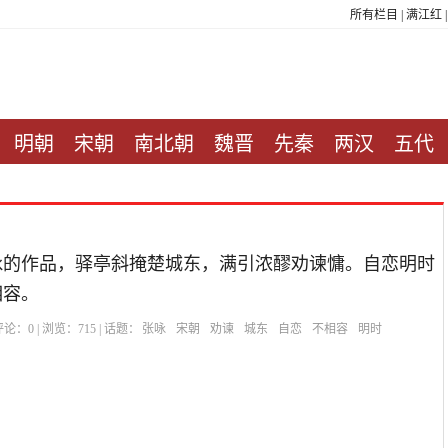
所有栏目
|
满江红
明朝
宋朝
南北朝
魏晋
先秦
两汉
五代
咏的作品，驿亭斜掩楚城东，满引浓醪劝谏慵。自恋明时
相容。
| 评论：
0
| 浏览：
715
| 话题：
张咏
宋朝
劝谏
城东
自恋
不相容
明时