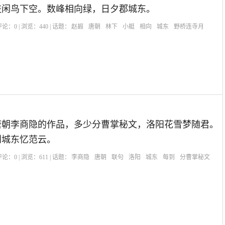
枝闲鸟下空。数峰相向绿，日夕郡城东。
| 评论：
0
| 浏览：
440
| 话题：
赵嘏
唐朝
林下
小艇
相向
城东
野桥连寺月
唐朝李商隐的作品，多少分曹掌秘文，洛阳花雪梦随君。
到城东忆范云。
| 评论：
0
| 浏览：
611
| 话题：
李商隐
唐朝
联句
洛阳
城东
每到
分曹掌秘文