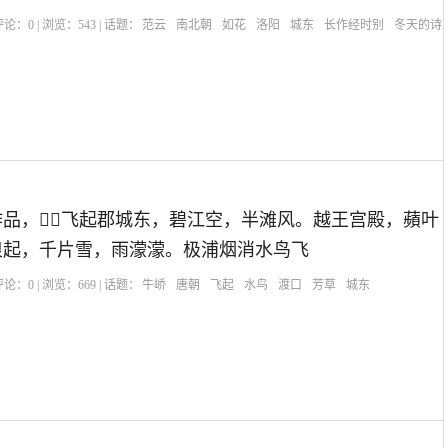
| 评论：
0
| 浏览：
543
| 话题：
范云
南北朝
如花
洛阳
城东
长作经时别
冬天的诗
品，飞起郡城东，碧江空，半滩风。越王宫殿，蘋叶
浪起，千片雪，雨濛濛。极浦烟消水鸟飞
| 评论：
0
| 浏览：
669
| 话题：
牛峤
唐朝
飞起
水鸟
渡口
芳草
城东