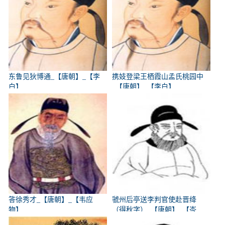
东鲁见狄博通_【唐朝】_【李
携妓登梁王栖霞山孟氏桃园中
白】
_【唐朝】_【李白】
答徐秀才_【唐朝】_【韦应
虢州后亭送李判官使赴晋绛
物】
（得秋字）_【唐朝】_【岑
参】