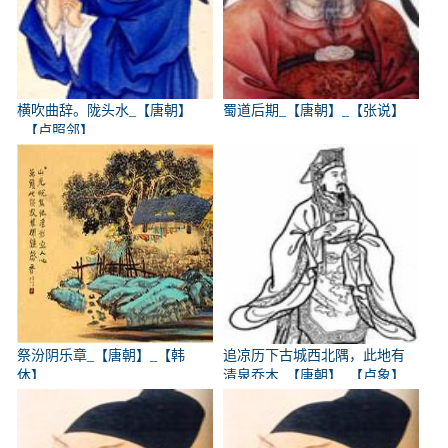
横吹曲辞。陇头水_【唐朝】
蜀道后期_【唐朝】_【张说】
_【卢照邻】
祭汾阴乐章_【唐朝】_【韩
追凉历下古城西北隅，此地有
休】
清泉乔木_【唐朝】_【卢象】