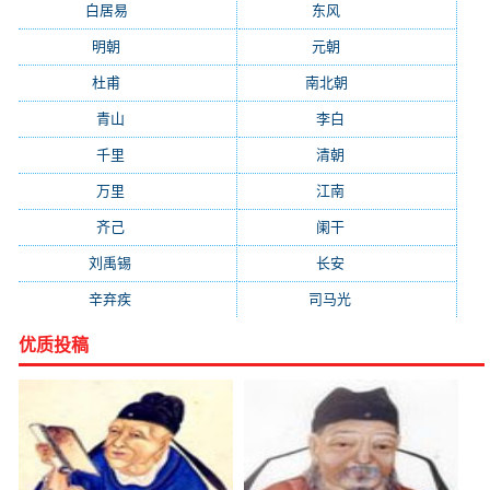
白居易
(2664)
东风
(1544)
明朝
(1319)
元朝
(1199)
杜甫
(1197)
南北朝
(1061)
青山
(930)
李白
(929)
千里
(922)
清朝
(885)
万里
(880)
江南
(805)
齐己
(781)
阑干
(723)
刘禹锡
(719)
长安
(695)
辛弃疾
(631)
司马光
(601)
优质投稿