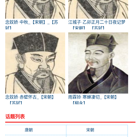
念奴娇·中秋_【宋朝】_【苏
江城子·乙卯正月二十日夜记梦
轼】
_【宋朝】_【苏轼】
念奴娇·赤壁怀古_【宋朝】
雨霖铃·寒蝉凄切_【宋朝】
_【苏轼】
_【柳永】
话题列表
唐朝
(41745)
宋朝
(20688)