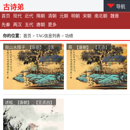
古诗弟
导航
首页
现代
近代
隋朝
清朝
元朝
明朝
宋朝
南北朝
魏晋
先秦
两汉
五代
唐朝
更多
你的位置：
首页
> TAG信息列表 > 功绩
观山水障子_【唐朝】_【伍
燕_【唐朝】_【王喦】
乔】
述松_【唐朝】_【王贞白】