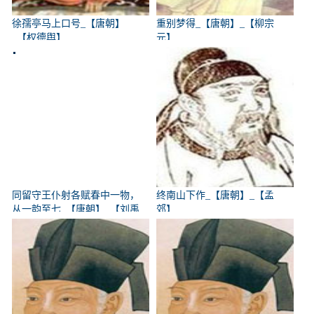
徐孺亭马上口号_【唐朝】
重别梦得_【唐朝】_【柳宗
_【权德舆】
元】
同留守王仆射各赋春中一物，
终南山下作_【唐朝】_【孟
从一韵至七_【唐朝】_【刘禹
郊】
锡】