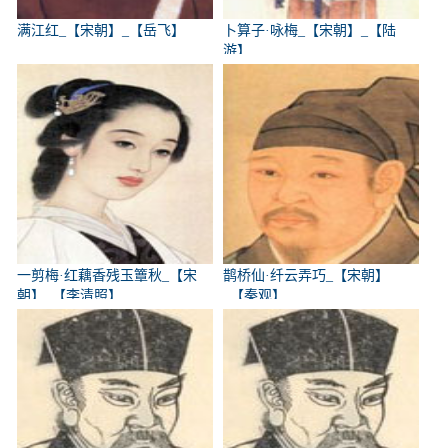
满江红_【宋朝】_【岳飞】
卜算子·咏梅_【宋朝】_【陆
游】
一剪梅·红藕香残玉簟秋_【宋
鹊桥仙·纤云弄巧_【宋朝】
朝】_【李清照】
_【秦观】