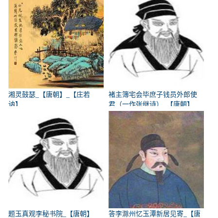
湘灵鼓瑟_【唐朝】_【庄若
褚主簿宅会毕庶子钱员外郎使
讷】
君（一作张继诗）_【唐朝】
_【韩翃】
题玉真观李秘书院_【唐朝】
答李滁州忆玉潭新居见寄_【唐