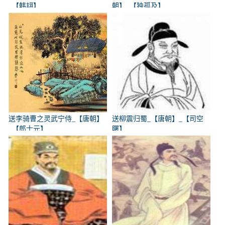
_【韩翃】
朝】_【独孤及】
送李骑曹之灵武宁侍_【唐朝】
送柳震归蜀_【唐朝】_【司空
_【郎士元】
曙】