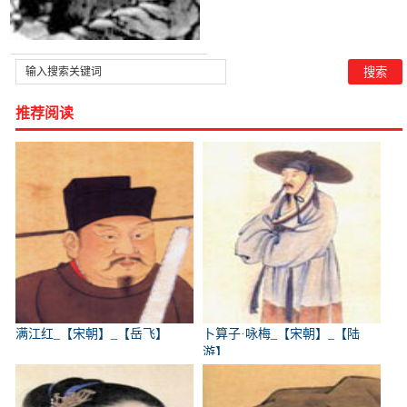
推荐阅读
满江红_【宋朝】_【岳飞】
卜算子·咏梅_【宋朝】_【陆
游】