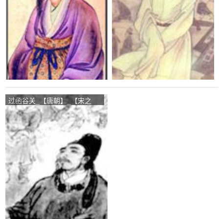
过函谷关_【唐朝】_【宋之
问】