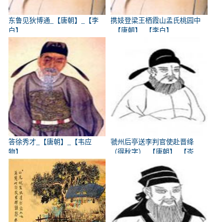
东鲁见狄博通_【唐朝】_【李
携妓登梁王栖霞山孟氏桃园中
白】
_【唐朝】_【李白】
答徐秀才_【唐朝】_【韦应
虢州后亭送李判官使赴晋绛
物】
（得秋字）_【唐朝】_【岑
参】