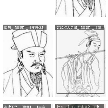
南阳_【唐朝】_【皮日休】
答段柯古见嘲_【唐朝】_【温
庭筠】
拟沈下贤_【唐朝】_【李商
梦刘二十八，因诗问之_【唐