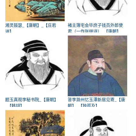
湘灵鼓瑟_【唐朝】_【庄若
褚主簿宅会毕庶子钱员外郎使
讷】
君（一作张继诗）_【唐朝】
_【韩翃】
题玉真观李秘书院_【唐朝】
答李滁州忆玉潭新居见寄_【唐
_【韩翃】
朝】_【独孤及】