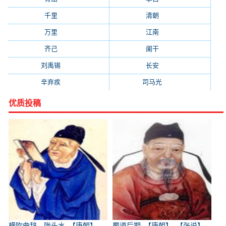
千里
(922)
清朝
(885)
万里
(880)
江南
(805)
齐己
(781)
阑干
(723)
刘禹锡
(719)
长安
(695)
辛弃疾
(631)
司马光
(601)
优质投稿
横吹曲辞。陇头水_【唐朝】
蜀道后期_【唐朝】_【张说】