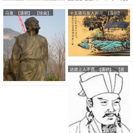
马嵬_【唐朝】_【徐夤】
十五夜与友人对月_【唐朝】
_【张蠙】
访寂上人不遇_【唐朝】_【皮
日休】