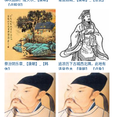
_【卢照邻】
祭汾阴乐章_【唐朝】_【韩
追凉历下古城西北隅，此地有
休】
清泉乔木_【唐朝】_【卢象】