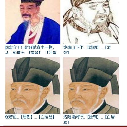
同留守王仆射各赋春中一物，
终南山下作_【唐朝】_【孟
从一韵至七_【唐朝】_【刘禹
郊】
锡】
观游鱼_【唐朝】_【白居易】
洛阳堰闲行_【唐朝】_【白居
易】