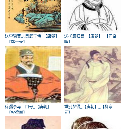
送李骑曹之灵武宁侍_【唐朝】
送柳震归蜀_【唐朝】_【司空
_【郎士元】
曙】
徐孺亭马上口号_【唐朝】
重别梦得_【唐朝】_【柳宗
_【权德舆】
元】