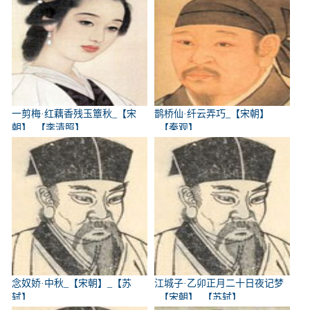
一剪梅·红藕香残玉簟秋_【宋
鹊桥仙·纤云弄巧_【宋朝】
朝】_【李清照】
_【秦观】
念奴娇·中秋_【宋朝】_【苏
江城子·乙卯正月二十日夜记梦
轼】
_【宋朝】_【苏轼】