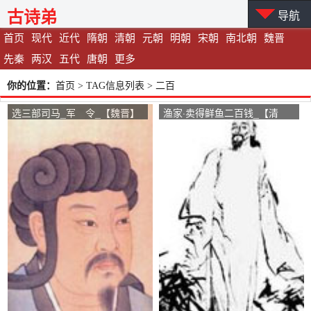
古诗弟
导航
首页
现代
近代
隋朝
清朝
元朝
明朝
宋朝
南北朝
魏晋
先秦
两汉
五代
唐朝
更多
你的位置：
首页
> TAG信息列表 > 二百
选三部司马_军 令_【魏晋】
渔家·卖得鲜鱼二百钱_【清
_【诸葛亮】
朝】_【郑燮】