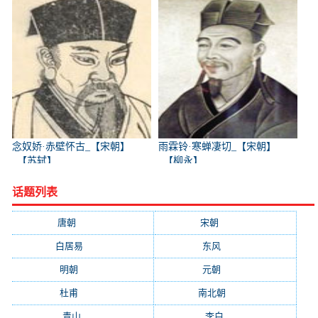
念奴娇·赤壁怀古_【宋朝】
雨霖铃·寒蝉凄切_【宋朝】
_【苏轼】
_【柳永】
话题列表
唐朝
(41745)
宋朝
(20688)
白居易
(2664)
东风
(1544)
明朝
(1319)
元朝
(1199)
杜甫
(1197)
南北朝
(1061)
青山
(930)
李白
(929)