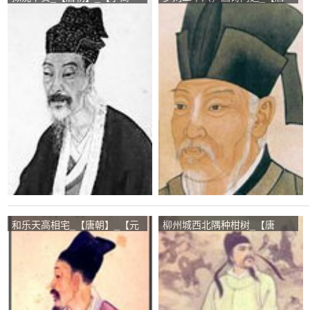
隐】
朝】_【白居易】
和乐天高相宅_【唐朝】_【元
柳州城西北隅种柑树_【唐
稹】
朝】_【柳宗元】