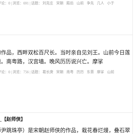
| 评论：
0
| 浏览：
691
| 话题：
刘克庄
宋朝
殿后
山前
争先
几人
小于
的作品，西畔双松百尺长。当时亲自见刘王。山前今日莲
塘。南粤路，汉宫墙。晚风历历说兴亡。摩挲
| 评论：
0
| 浏览：
756
| 话题：
葛长庚
宋朝
南粤
历历
东晋
摩挲
山前
_【赵师侠】
师尹跳珠亭）是宋朝赵师侠的作品，栽花春烂熳，叠石翠