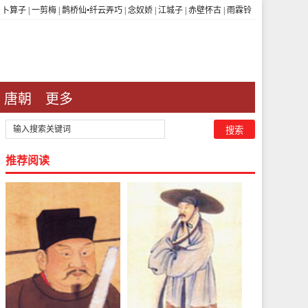
|
卜算子
|
一剪梅
|
鹊桥仙•纤云弄巧
|
念奴娇
|
江城子
|
赤壁怀古
|
雨霖铃
唐朝
更多
推荐阅读