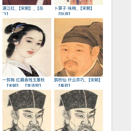
满江红_【宋朝】_【岳
卜算子·咏梅_【宋朝】
飞】
_【陆游】
一剪梅·红藕香残玉簟秋
鹊桥仙·纤云弄巧_【宋朝】
_【宋朝】_【李清照】
_【秦观】