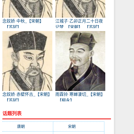
念奴娇·中秋_【宋朝】
江城子·乙卯正月二十日夜
_【苏轼】
记梦_【宋朝】_【苏轼】
念奴娇·赤壁怀古_【宋朝】
雨霖铃·寒蝉凄切_【宋朝】
_【苏轼】
_【柳永】
话题列表
唐朝
(41745)
宋朝
(20688)