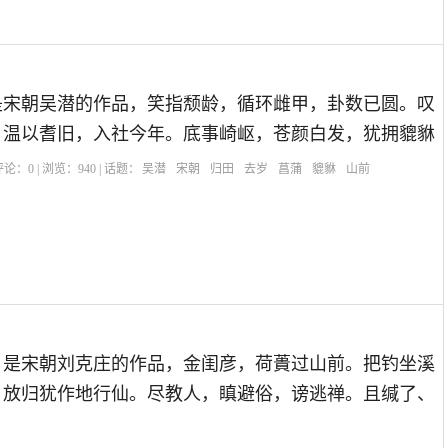
是宋朝吴潜的作品，笑指颓龄，循环雌甲，卦数已圆。叹
，温以耆旧，入社今年。底事崎岖，苍颜白发，犹拥貔貅
| 评论：
0
| 浏览：
940
| 话题：
吴潜
宋朝
归田
去岁
菖蒲
貔貅
山前
】
）是宋朝刘克庄的作品，金闺彦，荷蕢过山前。把钓坐溪
，放归犹作地行仙。尽教人，瞋避俗，谤逃禅。且缄了、