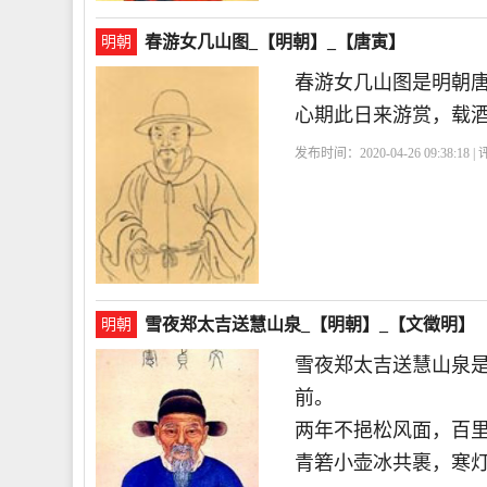
春游女几山图_【明朝】_【唐寅】
明朝
春游女几山图是明朝
心期此日来游赏，载
发布时间：2020-04-26 09:38:18 
琴
日来游赏
雪夜郑太吉送慧山泉_【明朝】_【文徵明】
明朝
雪夜郑太吉送慧山泉
前。
两年不挹松风面，百
青箬小壶冰共裹，寒