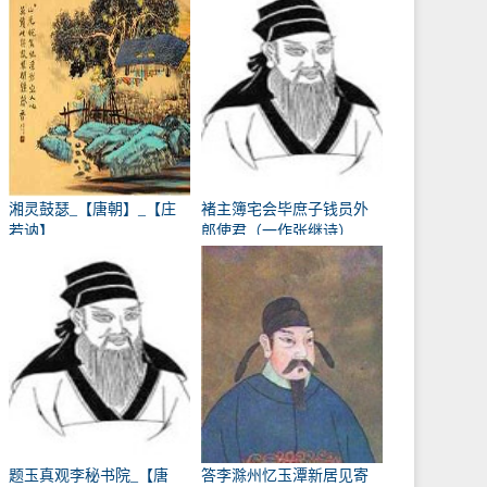
湘灵鼓瑟_【唐朝】_【庄
褚主簿宅会毕庶子钱员外
若讷】
郎使君（一作张继诗）
_【唐朝】_【韩翃】
题玉真观李秘书院_【唐
答李滁州忆玉潭新居见寄