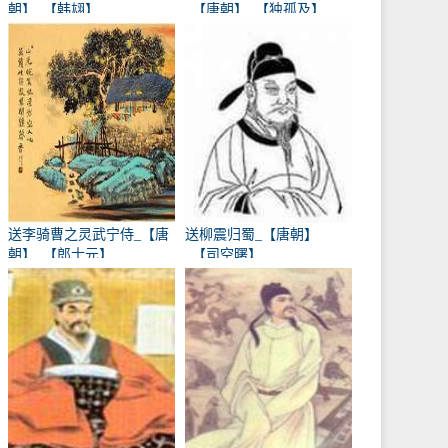
朝】_【韩翃】
_【唐朝】_【独孤及】
送李骑曹之灵武宁侍_【唐
送柳震归蜀_【唐朝】
朝】_【郎士元】
_【司空曙】