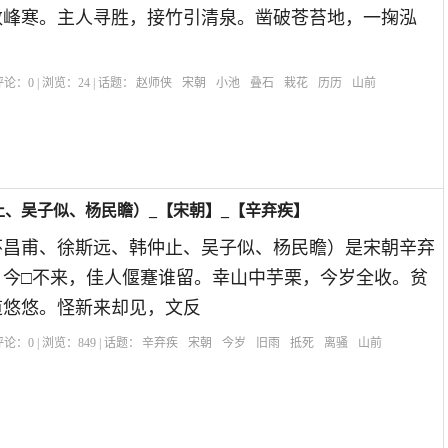
数峰寒。主人寻胜，接竹引清泉。凿破苍苔地，一掬泓
| 评论：
0
| 浏览：
24
| 话题：
赵师侠
宋朝
小池
叠石
栽花
历历
山前
、吴子似、杨民瞻）_【宋朝】_【辛弃疾】
怀昌甫、徐斯远、韩仲止、吴子似、杨民瞻）是宋朝辛弃
，今□不来，佳人偃蹇谁留。幸山中芋栗，今岁全收。贫
道悠悠。怪新来却见，文反
| 评论：
0
| 浏览：
849
| 话题：
辛弃疾
宋朝
今岁
旧雨
抵死
离骚
山前