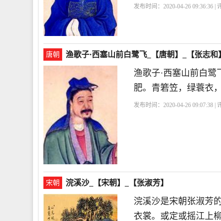
发布时间：2020-04-26 09:36:36 
渔歌子·西塞山前白鹭飞_【唐朝】_【张志和
唐朝
渔歌子·西塞山前白鹭
肥。青箬笠，绿蓑衣
发布时间：2020-04-26 09:07:38 
的诗句
写雨诗句
写风诗句
山
浣溪沙_【宋朝】_【张淑芳】
宋朝
浣溪沙是宋朝张淑芳
衣裳。或定或摇江上