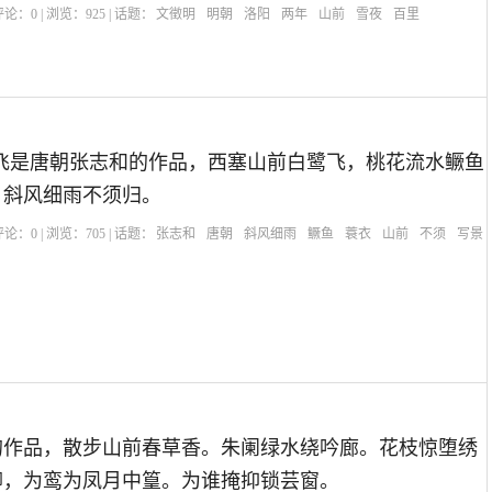
| 评论：
0
| 浏览：
925
| 话题：
文徵明
明朝
洛阳
两年
山前
雪夜
百里
】
飞是唐朝张志和的作品，西塞山前白鹭飞，桃花流水鳜鱼
，斜风细雨不须归。
| 评论：
0
| 浏览：
705
| 话题：
张志和
唐朝
斜风细雨
鳜鱼
蓑衣
山前
不须
写景
水诗句
写鸟诗句
豪放诗句
小学古诗
宋词三百首
的作品，散步山前春草香。朱阑绿水绕吟廊。花枝惊堕绣
柳，为鸾为凤月中篁。为谁掩抑锁芸窗。