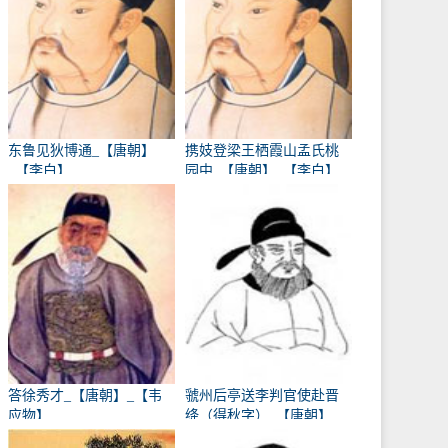
东鲁见狄博通_【唐朝】
携妓登梁王栖霞山孟氏桃
_【李白】
园中_【唐朝】_【李白】
答徐秀才_【唐朝】_【韦
虢州后亭送李判官使赴晋
应物】
绛（得秋字）_【唐朝】
_【岑参】