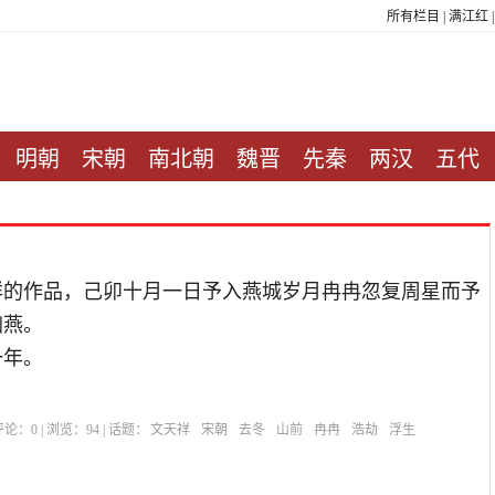
所有栏目
|
满江红
明朝
宋朝
南北朝
魏晋
先秦
两汉
五代
祥的作品，己卯十月一日予入燕城岁月冉冉忽复周星而予
幽燕。
一年。
| 评论：
0
| 浏览：
94
| 话题：
文天祥
宋朝
去冬
山前
冉冉
浩劫
浮生