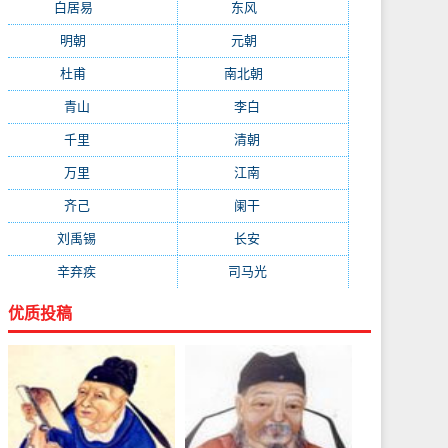
白居易
(2664)
东风
(1544)
明朝
(1319)
元朝
(1199)
杜甫
(1197)
南北朝
(1061)
青山
(930)
李白
(929)
千里
(922)
清朝
(885)
万里
(880)
江南
(805)
齐己
(781)
阑干
(723)
刘禹锡
(719)
长安
(695)
辛弃疾
(631)
司马光
(601)
优质投稿