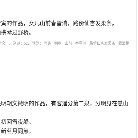
唐寅的作品，女几山前春雪消，路傍仙杏发柔条。
酒携琴过野桥。
| 评论：
0
| 浏览：
522
| 话题：
唐寅
明朝
山前
春雪消
路傍仙杏发柔条
载酒携
是明朝文徵明的作品，有客遥分第二泉，分明身在慧山
里初回雪夜船。
灯新茗月同煎。