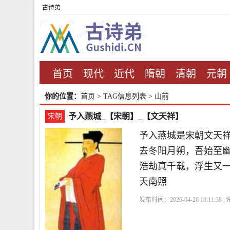
古诗弟
首页
现代
近代
隋朝
清朝
元朝
你的位置：
首页
> TAG信息列表 > 山前
予入燕城_【宋朝】_【文天祥】
宋朝
予入燕城是宋朝文天
去冬阳月朔，吾始至
浩劫真千载，浮生又
天南照
发布时间：2020-04-26 10:11:38 