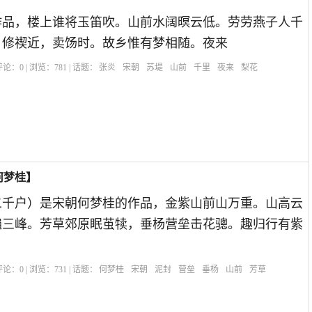
作品，楼上谁将玉笛吹。山前水阔暝云低。劳劳燕子人千
。修禊近，卖饧时。故乡惟有梦相随。夜来
| 评论：
0
| 浏览：
781
| 话题：
张炎
宋朝
苏堤
山前
千里
夜来
梨花
何梦桂】
二千户）是宋朝何梦桂的作品，金紫山前山万重。山高云
遍三峰。芳草郊原眠茧犊，垂杨营垒击花骢。趣归行有紫
| 评论：
0
| 浏览：
731
| 话题：
何梦桂
宋朝
泥封
营垒
垂杨
山前
芳草