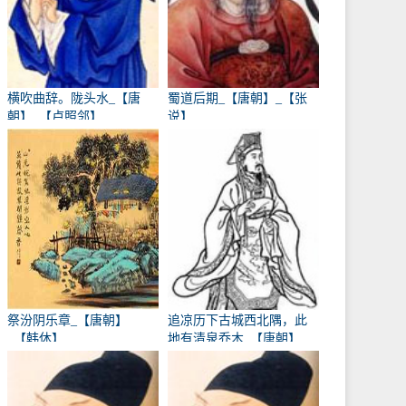
横吹曲辞。陇头水_【唐
蜀道后期_【唐朝】_【张
朝】_【卢照邻】
说】
祭汾阴乐章_【唐朝】
追凉历下古城西北隅，此
_【韩休】
地有清泉乔木_【唐朝】
_【卢象】