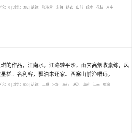
| 评论：
0
| 浏览：
382
| 话题：
张淑芳
宋朝
绣衣
山前
绿水
花枝
月中
王琪的作品，江南水，江路转平沙。雨霁高烟收素练，风
送星槎。名利客，飘泊未还家。西塞山前渔唱远，
| 评论：
0
| 浏览：
655
| 话题：
王琪
宋朝
雁行
递送
山前
江南
飘泊