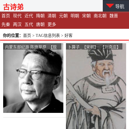
古诗弟
导航
首页
现代
近代
隋朝
清朝
元朝
明朝
宋朝
南北朝
魏晋
先秦
两汉
五代
唐朝
更多
你的位置：
首页
> TAG信息列表 > 好客
内蒙东部纪游 陈旗草原_【现
卜算子_【宋朝】_【刘克庄】
代】_【老舍】