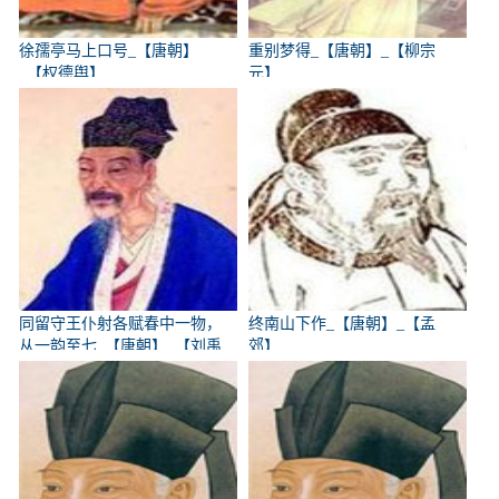
徐孺亭马上口号_【唐朝】
重别梦得_【唐朝】_【柳宗
_【权德舆】
元】
同留守王仆射各赋春中一物，
终南山下作_【唐朝】_【孟
从一韵至七_【唐朝】_【刘禹
郊】
锡】