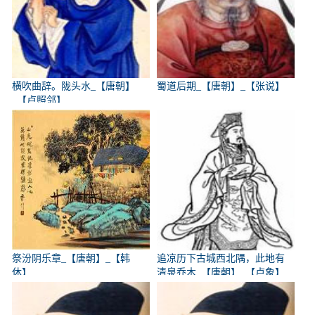
横吹曲辞。陇头水_【唐朝】
蜀道后期_【唐朝】_【张说】
_【卢照邻】
祭汾阴乐章_【唐朝】_【韩
追凉历下古城西北隅，此地有
休】
清泉乔木_【唐朝】_【卢象】