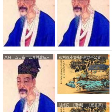
八月十五日夜半云开然后玩月
和刘员外陪韩仆射野亭公宴
因书一时之景寄呈乐天_【唐
_【唐朝】_【杨巨源】
朝】_【刘禹锡】
胡姬词_【唐朝】_【杨巨源】