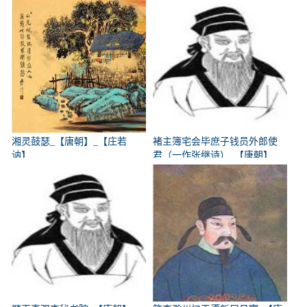
参】
湘灵鼓瑟_【唐朝】_【庄若
褚主簿宅会毕庶子钱员外郎使
讷】
君（一作张继诗）_【唐朝】
_【韩翃】