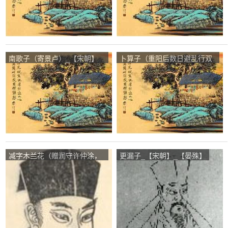
南歌子（寄景卢）_【宋朝】
卜算子（重阳后数日避乱行双
_【洪适】
源山间，见菊复用前韵。时以
九江郡恳辞未报）_【宋朝】
_【向子諲】
减字木兰花（赠润守许仲涂，
更漏子_【宋朝】_【晏殊】
且以“郑容落籍、高莹从良”为
句首）_【宋朝】_【苏轼】