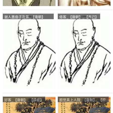
谢人惠扇子及茶_【唐朝】
倦客_【唐朝】_【齐己】
_【齐己】
好客_【唐朝】_【薛能】
题觉真上人院_【唐朝】_【顾
非熊】