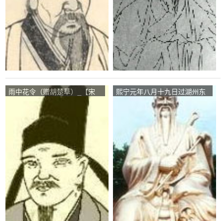
雨中花令（赠胡楚草）_【宋
熙宁元年八月十九日过湖州东
朝】_【张先】
林沈山用石榴…自号回山人
_【唐朝】_【吕岩】