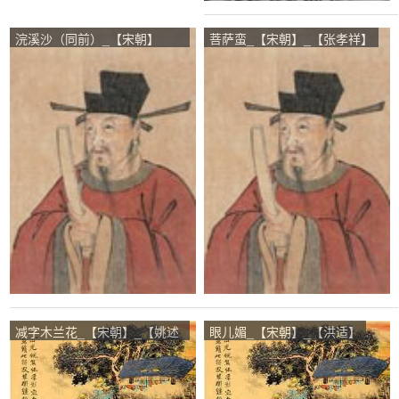
浣溪沙（同前）_【宋朝】
菩萨蛮_【宋朝】_【张孝祥】
_【张孝祥】
减字木兰花_【宋朝】_【姚述
眼儿媚_【宋朝】_【洪适】
尧】