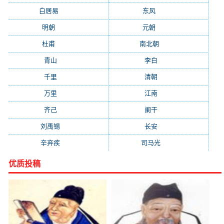
白居易
(2664)
东风
(1544)
明朝
(1319)
元朝
(1199)
杜甫
(1197)
南北朝
(1061)
青山
(930)
李白
(929)
千里
(922)
清朝
(885)
万里
(880)
江南
(805)
齐己
(781)
阑干
(723)
刘禹锡
(719)
长安
(695)
辛弃疾
(631)
司马光
(601)
优质投稿