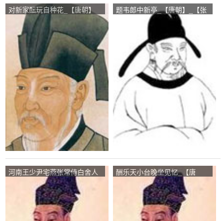
对新家酝玩自种花_【唐朝】
题韦郎中新亭_【唐朝】_【张
_【白居易】
籍】
河南王少尹宅燕张常侍白舍人
酬乐天小台晚坐见忆_【唐
兼呈卢郎中李员外二副使
朝】_【刘禹锡】
_【唐朝】_【刘禹锡】