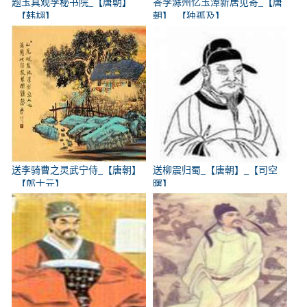
题玉真观李秘书院_【唐朝】
答李滁州忆玉潭新居见寄_【唐
_【韩翃】
朝】_【独孤及】
送李骑曹之灵武宁侍_【唐朝】
送柳震归蜀_【唐朝】_【司空
_【郎士元】
曙】