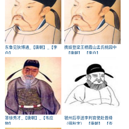
东鲁见狄博通_【唐朝】_【李
携妓登梁王栖霞山孟氏桃园中
白】
_【唐朝】_【李白】
答徐秀才_【唐朝】_【韦应
虢州后亭送李判官使赴晋绛
物】
（得秋字）_【唐朝】_【岑