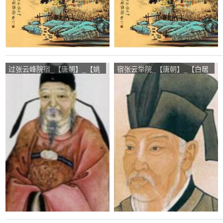
过张云峰院宿_【唐朝】_【姚
宿张云举院_【唐朝】_【白居
合】
易】