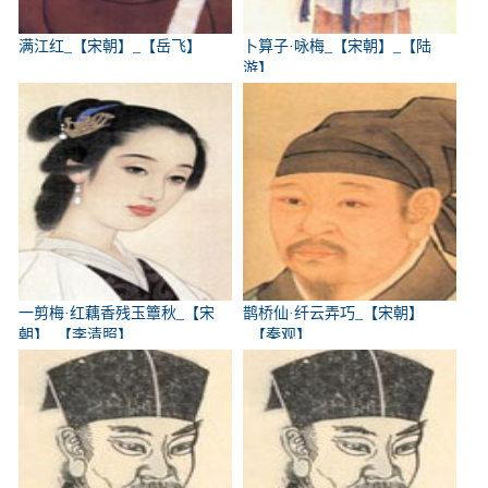
满江红_【宋朝】_【岳飞】
卜算子·咏梅_【宋朝】_【陆
游】
一剪梅·红藕香残玉簟秋_【宋
鹊桥仙·纤云弄巧_【宋朝】
朝】_【李清照】
_【秦观】