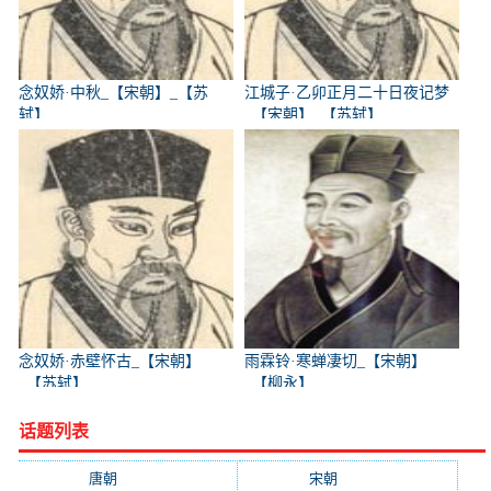
念奴娇·中秋_【宋朝】_【苏
江城子·乙卯正月二十日夜记梦
轼】
_【宋朝】_【苏轼】
念奴娇·赤壁怀古_【宋朝】
雨霖铃·寒蝉凄切_【宋朝】
_【苏轼】
_【柳永】
话题列表
唐朝
(41745)
宋朝
(20688)