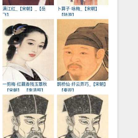
满江红_【宋朝】_【岳
卜算子·咏梅_【宋朝】
飞】
_【陆游】
一剪梅·红藕香残玉簟秋
鹊桥仙·纤云弄巧_【宋朝】
_【宋朝】_【李清照】
_【秦观】