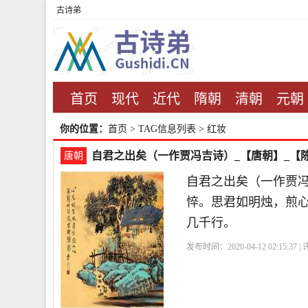
古诗弟
首页
现代
近代
隋朝
清朝
元朝
你的位置：
首页
> TAG信息列表 > 红妆
自君之出矣（一作贾冯吉诗）_【唐朝】_【
唐朝
自君之出矣（一作贾
悴。思君如明烛，煎
几千行。
发布时间：2020-04-12 02:15:37 