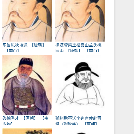
东鲁见狄博通_【唐朝】
携妓登梁王栖霞山孟氏桃
_【李白】
园中_【唐朝】_【李白】
答徐秀才_【唐朝】_【韦
虢州后亭送李判官使赴晋
应物】
绛（得秋字）_【唐朝】
_【岑参】