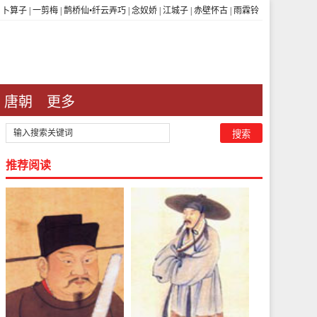
|
卜算子
|
一剪梅
|
鹊桥仙•纤云弄巧
|
念奴娇
|
江城子
|
赤壁怀古
|
雨霖铃
唐朝
更多
推荐阅读