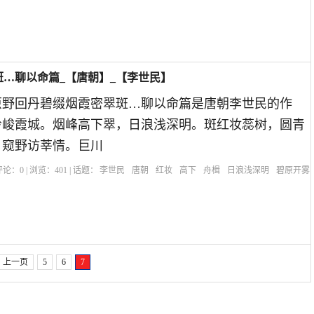
…聊以命篇_【唐朝】_【李世民】
原野回丹碧缀烟霞密翠斑…聊以命篇是唐朝李世民的作
岭峻霞城。烟峰高下翠，日浪浅深明。斑红妆蕊树，圆青
，窥野访莘情。巨川
| 评论：
0
| 浏览：
401
| 话题：
李世民
唐朝
红妆
高下
舟楫
日浪浅深明
碧原开雾
上一页
5
6
7