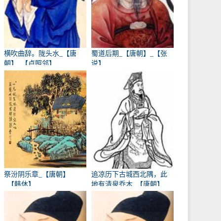
横吹曲辞。陇头水_【唐
蜀道后期_【唐朝】_【张
朝】_【卢照邻】
说】
祭汾阴乐章_【唐朝】
追凉历下古城西北隅，此
_【韩休】
地有清泉乔木_【唐朝】
_【卢象】