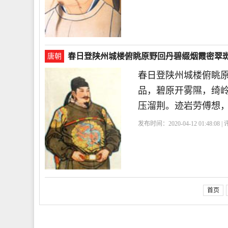
春日登陕州城楼俯眺原野回丹碧缀烟霞密翠斑
唐朝
春日登陕州城楼俯眺
品，碧原开雾隰，绮
压溜荆。迹岩劳傅想
发布时间：2020-04-12 01:48:08 
隰
首页