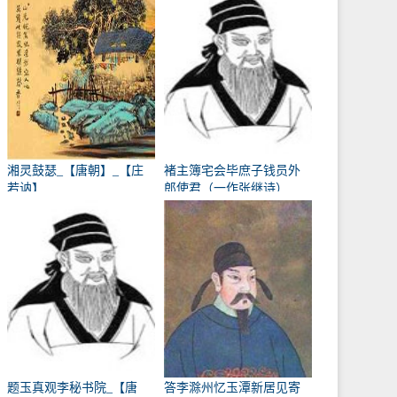
湘灵鼓瑟_【唐朝】_【庄
褚主簿宅会毕庶子钱员外
若讷】
郎使君（一作张继诗）
_【唐朝】_【韩翃】
题玉真观李秘书院_【唐
答李滁州忆玉潭新居见寄