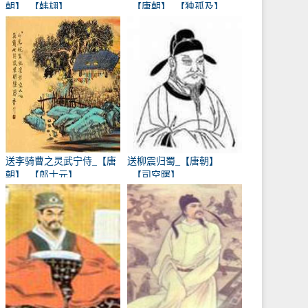
朝】_【韩翃】
_【唐朝】_【独孤及】
送李骑曹之灵武宁侍_【唐
送柳震归蜀_【唐朝】
朝】_【郎士元】
_【司空曙】