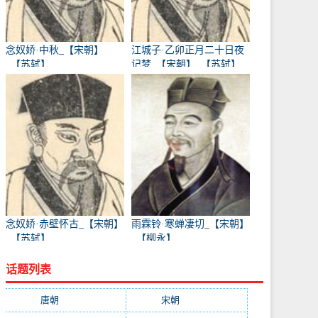
念奴娇·中秋_【宋朝】
江城子·乙卯正月二十日夜
_【苏轼】
记梦_【宋朝】_【苏轼】
念奴娇·赤壁怀古_【宋朝】
雨霖铃·寒蝉凄切_【宋朝】
_【苏轼】
_【柳永】
话题列表
唐朝
(41745)
宋朝
(20688)