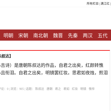
所有栏目
|
满江红
明朝
宋朝
南北朝
魏晋
先秦
两汉
五代
陈叔达】
冯吉诗）是唐朝陈叔达的作品，自君之出矣，红颜转憔
心且衔泪。自君之出矣，明镜罢红妆。思君如夜烛，煎泪
| 评论：
0
| 浏览：
905
| 话题：
陈叔达
唐朝
君之
君如
红妆
明镜
憔悴