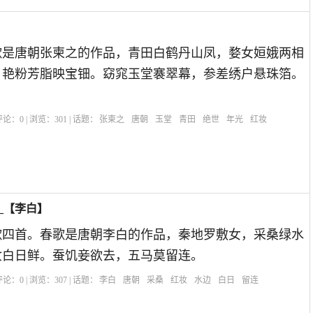
】
歌是唐朝张柬之的作品，青田白鹤丹山凤，婺女姮娥两相
，艳粉芳脂映宝钿。窈窕玉堂褰翠幕，参差绣户悬珠箔。
| 评论：
0
| 浏览：
301
| 话题：
张柬之
唐朝
玉堂
青田
绝世
年光
红妆
_【李白】
歌四首。春歌是唐朝李白的作品，秦地罗敷女，采桑绿水
妆白日鲜。蚕饥妾欲去，五马莫留连。
| 评论：
0
| 浏览：
307
| 话题：
李白
唐朝
采桑
红妆
水边
白日
留连