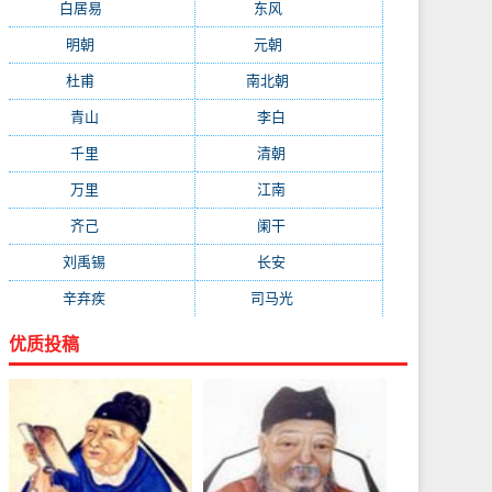
白居易
(2664)
东风
(1544)
明朝
(1319)
元朝
(1199)
杜甫
(1197)
南北朝
(1061)
青山
(930)
李白
(929)
千里
(922)
清朝
(885)
万里
(880)
江南
(805)
齐己
(781)
阑干
(723)
刘禹锡
(719)
长安
(695)
辛弃疾
(631)
司马光
(601)
优质投稿